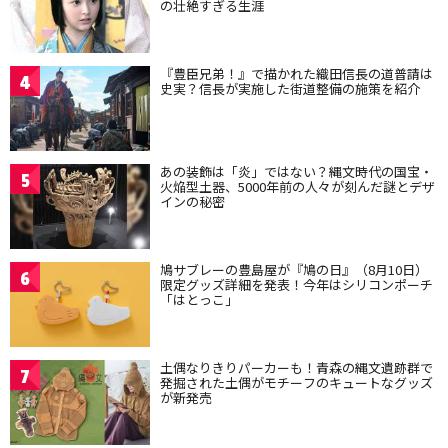
の壮絶すぎる生涯
『豊臣兄弟！』で描かれた織田信長の道普請は
4
史実？信長が実施した街道整備の施策を紹介
あの装飾は「炎」ではない？縄文時代の国宝・
5
火焔型土器、5000年前の人々が刻んだ謎とデザ
インの秘密
鳩サブレーの豊島屋が『鳩の日』（8月10日）
6
限定グッズ詳細を発表！今年はシリコンポーチ
「はとっこ」
土偶なりきりパーカーも！青森の縄文遺跡群で
7
発掘された土偶がモチーフのキュートなグッズ
が新発売