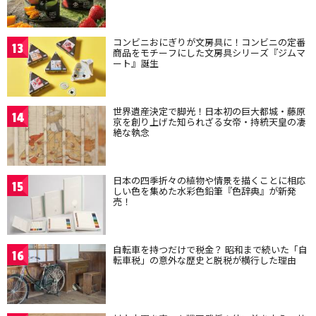
コンビニおにぎりが文房具に！コンビニの定番
13
商品をモチーフにした文房具シリーズ『ジムマ
ート』誕生
世界遺産決定で脚光！日本初の巨大都城・藤原
14
京を創り上げた知られざる女帝・持統天皇の凄
絶な執念
日本の四季折々の植物や情景を描くことに相応
15
しい色を集めた水彩色鉛筆『色辞典』が新発
売！
自転車を持つだけで税金？ 昭和まで続いた「自
16
転車税」の意外な歴史と脱税が横行した理由