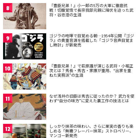
『豊臣兄弟！』小一郎の5万の大軍に徹底抗
8
戦！切腹覚悟で長宗我部元親に降伏を迫った武
将・谷忠澄の生涯
ゴジラの咆哮で目覚める朝…1954年公開『ゴジ
9
ラ』の貴重音源を搭載した「ゴジラ音声目覚ま
し時計」が新発売
『豊臣兄弟！』で萩原護が演じる武将・小堀正
10
次とは？秀長・秀吉・家康が重用、“出家を重
ねた実務派”の生涯
なぜ浅井の旧臣は秀吉に従ったのか？ 武力を使
11
わず“自分の味方”に変えた裏工作の技法とは
しっかり抹茶の味わい、さらに果実の香りも楽
12
しめる「無糖フレーバー抹茶」ストロベリー、
マンゴー新発売