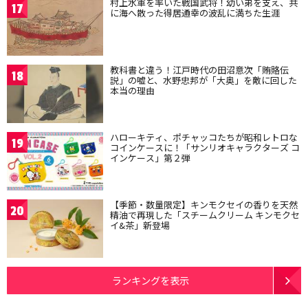
村上水軍を率いた戦国武将！幼い弟を支え、共
17
に海へ散った得居通幸の波乱に満ちた生涯
教科書と違う！江戸時代の田沼意次「賄賂伝
18
説」の嘘と、水野忠邦が「大奥」を敵に回した
本当の理由
ハローキティ、ポチャッコたちが昭和レトロな
19
コインケースに！「サンリオキャラクターズ コ
インケース」第２弾
【季節・数量限定】キンモクセイの香りを天然
20
精油で再現した「スチームクリーム キンモクセ
イ&茶」新登場
ランキングを表示