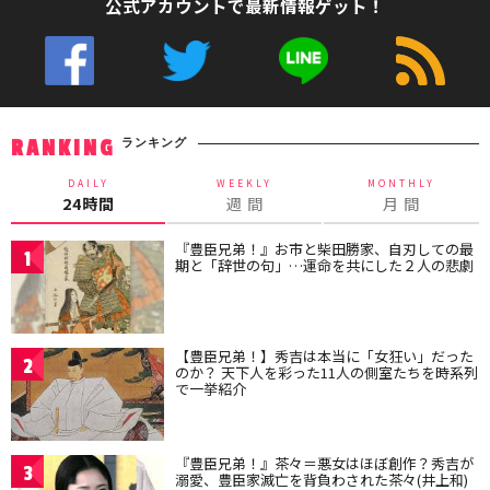
公式アカウントで最新情報ゲット！
ランキング
RANKING
DAILY
WEEKLY
MONTHLY
24時間
週 間
月 間
『豊臣兄弟！』お市と柴田勝家、自刃しての最
1
期と「辞世の句」…運命を共にした２人の悲劇
【豊臣兄弟！】秀吉は本当に「女狂い」だった
2
のか？ 天下人を彩った11人の側室たちを時系列
で一挙紹介
『豊臣兄弟！』茶々＝悪女はほぼ創作？秀吉が
3
溺愛、豊臣家滅亡を背負わされた茶々(井上和)