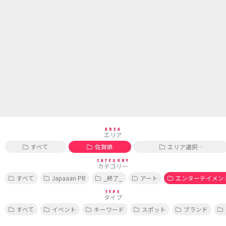
AREA
エリア
すべて
佐賀県
エリア選択…
CATEGORY
カテゴリー
すべて
Japaaan PR
_終了_
アート
エンターテイメン
TYPE
タイプ
すべて
イベント
キーワード
スポット
ブランド