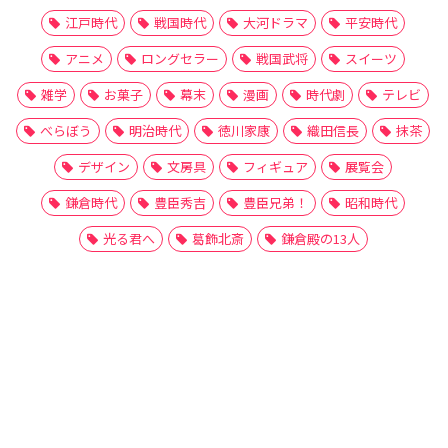
江戸時代
戦国時代
大河ドラマ
平安時代
アニメ
ロングセラー
戦国武将
スイーツ
雑学
お菓子
幕末
漫画
時代劇
テレビ
べらぼう
明治時代
徳川家康
織田信長
抹茶
デザイン
文房具
フィギュア
展覧会
鎌倉時代
豊臣秀吉
豊臣兄弟！
昭和時代
光る君へ
葛飾北斎
鎌倉殿の13人