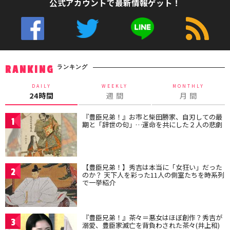
公式アカウントで最新情報ゲット！
ランキング
RANKING
DAILY
WEEKLY
MONTHLY
24時間
週 間
月 間
『豊臣兄弟！』お市と柴田勝家、自刃しての最
1
期と「辞世の句」…運命を共にした２人の悲劇
【豊臣兄弟！】秀吉は本当に「女狂い」だった
2
のか？ 天下人を彩った11人の側室たちを時系列
で一挙紹介
『豊臣兄弟！』茶々＝悪女はほぼ創作？秀吉が
3
溺愛、豊臣家滅亡を背負わされた茶々(井上和)