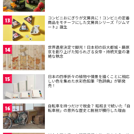
コンビニおにぎりが文房具に！コンビニの定番
13
商品をモチーフにした文房具シリーズ『ジムマ
ート』誕生
世界遺産決定で脚光！日本初の巨大都城・藤原
14
京を創り上げた知られざる女帝・持統天皇の凄
絶な執念
日本の四季折々の植物や情景を描くことに相応
15
しい色を集めた水彩色鉛筆『色辞典』が新発
売！
自転車を持つだけで税金？ 昭和まで続いた「自
16
転車税」の意外な歴史と脱税が横行した理由