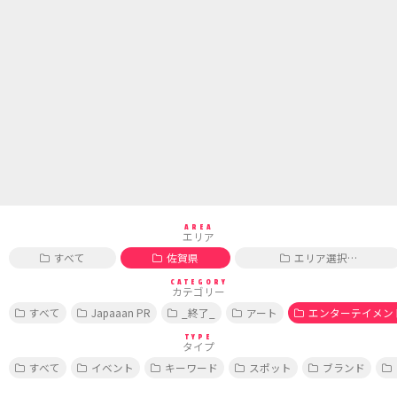
AREA
エリア
すべて
佐賀県
エリア選択…
CATEGORY
カテゴリー
すべて
Japaaan PR
_終了_
アート
エンターテイメン
TYPE
タイプ
すべて
イベント
キーワード
スポット
ブランド