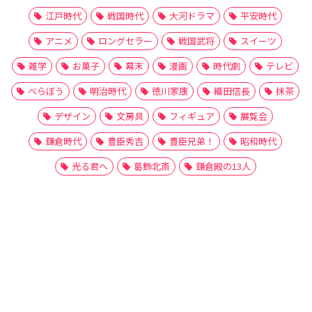
江戸時代
戦国時代
大河ドラマ
平安時代
アニメ
ロングセラー
戦国武将
スイーツ
雑学
お菓子
幕末
漫画
時代劇
テレビ
べらぼう
明治時代
徳川家康
織田信長
抹茶
デザイン
文房具
フィギュア
展覧会
鎌倉時代
豊臣秀吉
豊臣兄弟！
昭和時代
光る君へ
葛飾北斎
鎌倉殿の13人