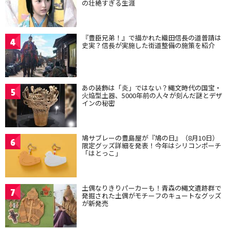
の壮絶すぎる生涯
『豊臣兄弟！』で描かれた織田信長の道普請は
4
史実？信長が実施した街道整備の施策を紹介
あの装飾は「炎」ではない？縄文時代の国宝・
5
火焔型土器、5000年前の人々が刻んだ謎とデザ
インの秘密
鳩サブレーの豊島屋が『鳩の日』（8月10日）
6
限定グッズ詳細を発表！今年はシリコンポーチ
「はとっこ」
土偶なりきりパーカーも！青森の縄文遺跡群で
7
発掘された土偶がモチーフのキュートなグッズ
が新発売