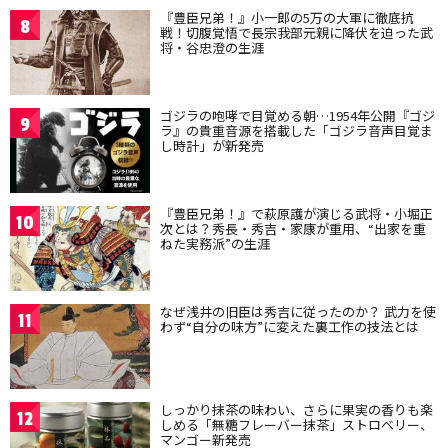
『豊臣兄弟！』小一郎の5万の大軍に徹底抗
8
戦！切腹覚悟で長宗我部元親に降伏を迫った武
将・谷忠澄の生涯
ゴジラの咆哮で目覚める朝…1954年公開『ゴジ
9
ラ』の貴重音源を搭載した「ゴジラ音声目覚ま
し時計」が新発売
『豊臣兄弟！』で萩原護が演じる武将・小堀正
10
次とは？秀長・秀吉・家康が重用、“出家を重
ねた実務派”の生涯
なぜ浅井の旧臣は秀吉に従ったのか？ 武力を使
11
わず“自分の味方”に変えた裏工作の技法とは
しっかり抹茶の味わい、さらに果実の香りも楽
12
しめる「無糖フレーバー抹茶」ストロベリー、
マンゴー新発売