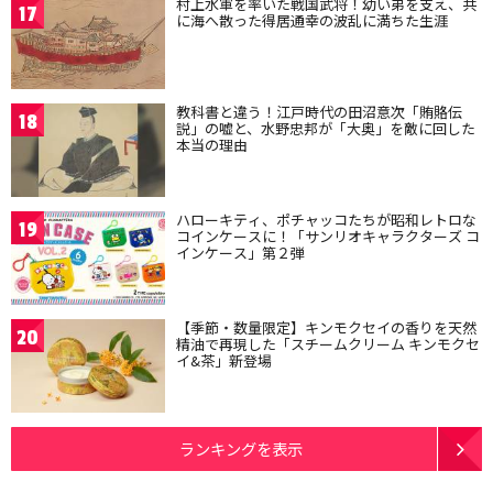
村上水軍を率いた戦国武将！幼い弟を支え、共
17
に海へ散った得居通幸の波乱に満ちた生涯
教科書と違う！江戸時代の田沼意次「賄賂伝
18
説」の嘘と、水野忠邦が「大奥」を敵に回した
本当の理由
ハローキティ、ポチャッコたちが昭和レトロな
19
コインケースに！「サンリオキャラクターズ コ
インケース」第２弾
【季節・数量限定】キンモクセイの香りを天然
20
精油で再現した「スチームクリーム キンモクセ
イ&茶」新登場
ランキングを表示