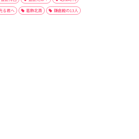
光る君へ
葛飾北斎
鎌倉殿の13人