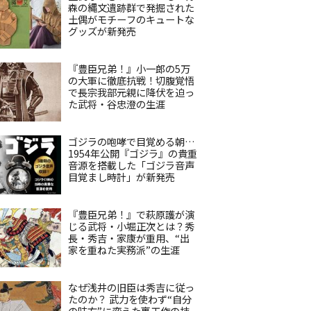
森の縄文遺跡群で発掘された
土偶がモチーフのキュートな
グッズが新発売
『豊臣兄弟！』小一郎の5万
の大軍に徹底抗戦！切腹覚悟
で長宗我部元親に降伏を迫っ
た武将・谷忠澄の生涯
ゴジラの咆哮で目覚める朝…
1954年公開『ゴジラ』の貴重
音源を搭載した「ゴジラ音声
目覚まし時計」が新発売
『豊臣兄弟！』で萩原護が演
じる武将・小堀正次とは？秀
長・秀吉・家康が重用、“出
家を重ねた実務派”の生涯
なぜ浅井の旧臣は秀吉に従っ
たのか？ 武力を使わず“自分
の味方”に変えた裏工作の技