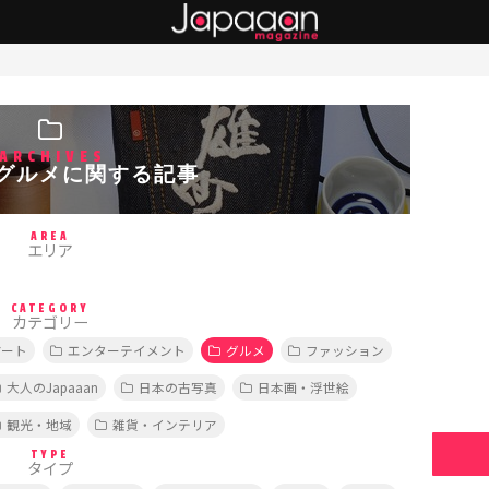
ARCHIVES
グルメに関する記事
AREA
エリア
CATEGORY
カテゴリー
アート
エンターテイメント
グルメ
ファッション
大人のJapaaan
日本の古写真
日本画・浮世絵
観光・地域
雑貨・インテリア
TYPE
タイプ