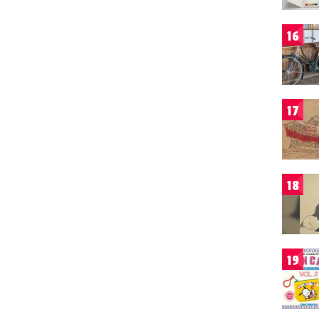
16
17
18
19