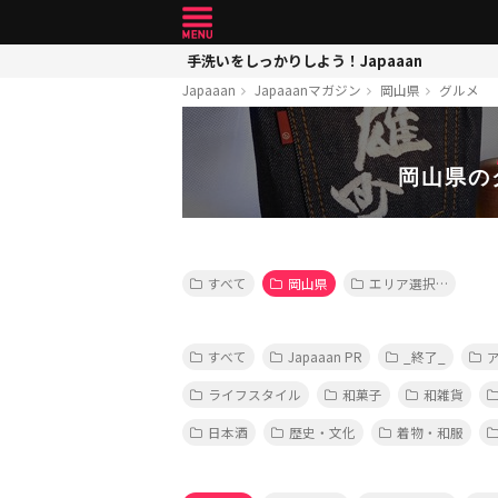
手洗いをしっかりしよう！Japaaan
Japaaan
Japaaanマガジン
岡山県
グルメ
岡山県の
すべて
岡山県
エリア選択…
すべて
Japaaan PR
_終了_
ライフスタイル
和菓子
和雑貨
日本酒
歴史・文化
着物・和服