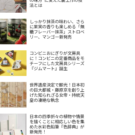
法とは
しっかり抹茶の味わい、さら
に果実の香りも楽しめる「無
糖フレーバー抹茶」ストロベ
リー、マンゴー新発売
コンビニおにぎりが文房具
に！コンビニの定番商品をモ
チーフにした文房具シリーズ
『ジムマート』誕生
世界遺産決定で脚光！日本初
の巨大都城・藤原京を創り上
げた知られざる女帝・持統天
皇の凄絶な執念
日本の四季折々の植物や情景
を描くことに相応しい色を集
めた水彩色鉛筆『色辞典』が
新発売！