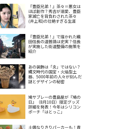
『豊臣兄弟！』茶々＝悪女は
ほぼ創作？秀吉が溺愛、豊臣
家滅亡を背負わされた茶々
(井上和)の壮絶すぎる生涯
『豊臣兄弟！』で描かれた織
田信長の道普請は史実？信長
が実施した街道整備の施策を
紹介
あの装飾は「炎」ではない？
縄文時代の国宝・火焔型土
器、5000年前の人々が刻んだ
謎とデザインの秘密
鳩サブレーの豊島屋が『鳩の
日』（8月10日）限定グッズ
詳細を発表！今年はシリコン
ポーチ「はとっこ」
土偶なりきりパーカーも！青