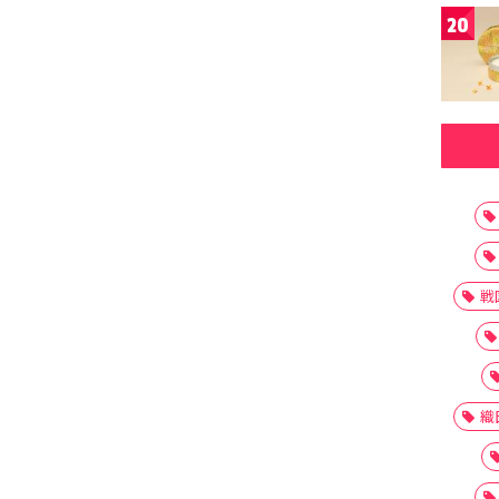
20
戦
織