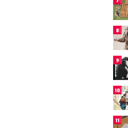
7
8
9
10
11