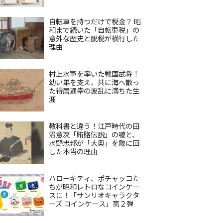
自転車を持つだけで税金？ 昭
和まで続いた「自転車税」の
意外な歴史と脱税が横行した
理由
村上水軍を率いた戦国武将！
幼い弟を支え、共に海へ散っ
た得居通幸の波乱に満ちた生
涯
教科書と違う！江戸時代の田
沼意次「賄賂伝説」の嘘と、
水野忠邦が「大奥」を敵に回
した本当の理由
ハローキティ、ポチャッコた
ちが昭和レトロなコインケー
スに！「サンリオキャラクタ
ーズ コインケース」第２弾