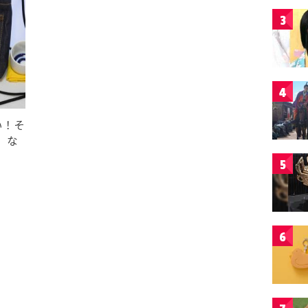
3
4
い！そ
」な
5
6