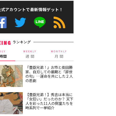
公式アカウントで最新情報ゲット！
ランキング
KING
ILY
WEEKLY
MONTHLY
4時間
週 間
月 間
『豊臣兄弟！』お市と柴田勝
家、自刃しての最期と「辞世
の句」…運命を共にした２人
の悲劇
【豊臣兄弟！】秀吉は本当に
「女狂い」だったのか？ 天下
人を彩った11人の側室たちを
時系列で一挙紹介