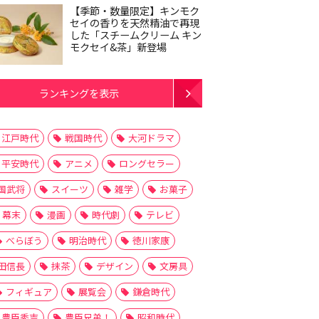
【季節・数量限定】キンモク
セイの香りを天然精油で再現
した「スチームクリーム キン
モクセイ&茶」新登場
ランキングを表示
江戸時代
戦国時代
大河ドラマ
平安時代
アニメ
ロングセラー
国武将
スイーツ
雑学
お菓子
幕末
漫画
時代劇
テレビ
べらぼう
明治時代
徳川家康
田信長
抹茶
デザイン
文房具
フィギュア
展覧会
鎌倉時代
豊臣秀吉
豊臣兄弟！
昭和時代