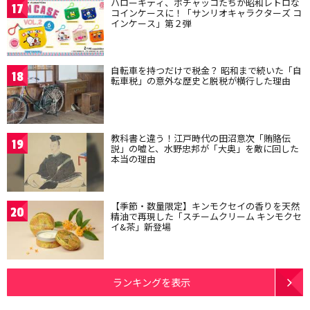
ハローキティ、ポチャッコたちが昭和レトロな
17
コインケースに！「サンリオキャラクターズ コ
インケース」第２弾
自転車を持つだけで税金？ 昭和まで続いた「自
18
転車税」の意外な歴史と脱税が横行した理由
教科書と違う！江戸時代の田沼意次「賄賂伝
19
説」の嘘と、水野忠邦が「大奥」を敵に回した
本当の理由
【季節・数量限定】キンモクセイの香りを天然
20
精油で再現した「スチームクリーム キンモクセ
イ&茶」新登場
ランキングを表示