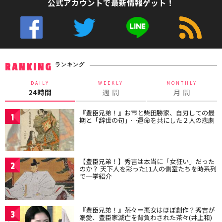
公式アカウントで最新情報ゲット！
ランキング
RANKING
DAILY
WEEKLY
MONTHLY
24時間
週 間
月 間
『豊臣兄弟！』お市と柴田勝家、自刃しての最
1
期と「辞世の句」…運命を共にした２人の悲劇
【豊臣兄弟！】秀吉は本当に「女狂い」だった
2
のか？ 天下人を彩った11人の側室たちを時系列
で一挙紹介
『豊臣兄弟！』茶々＝悪女はほぼ創作？秀吉が
3
溺愛、豊臣家滅亡を背負わされた茶々(井上和)