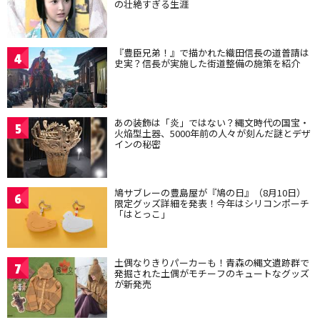
の壮絶すぎる生涯
『豊臣兄弟！』で描かれた織田信長の道普請は
4
史実？信長が実施した街道整備の施策を紹介
あの装飾は「炎」ではない？縄文時代の国宝・
5
火焔型土器、5000年前の人々が刻んだ謎とデザ
インの秘密
鳩サブレーの豊島屋が『鳩の日』（8月10日）
6
限定グッズ詳細を発表！今年はシリコンポーチ
「はとっこ」
土偶なりきりパーカーも！青森の縄文遺跡群で
7
発掘された土偶がモチーフのキュートなグッズ
が新発売