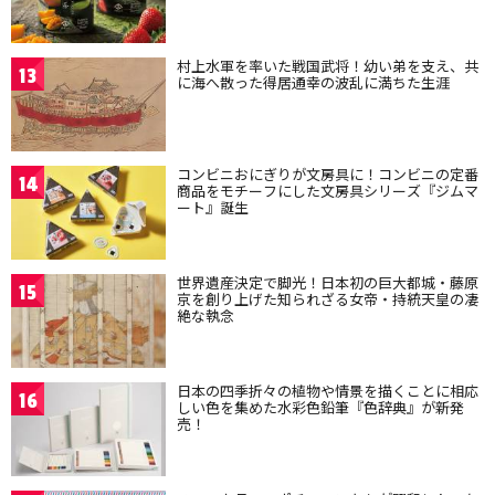
村上水軍を率いた戦国武将！幼い弟を支え、共
13
に海へ散った得居通幸の波乱に満ちた生涯
コンビニおにぎりが文房具に！コンビニの定番
14
商品をモチーフにした文房具シリーズ『ジムマ
ート』誕生
世界遺産決定で脚光！日本初の巨大都城・藤原
15
京を創り上げた知られざる女帝・持統天皇の凄
絶な執念
日本の四季折々の植物や情景を描くことに相応
16
しい色を集めた水彩色鉛筆『色辞典』が新発
売！