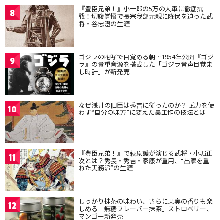
『豊臣兄弟！』小一郎の5万の大軍に徹底抗
8
戦！切腹覚悟で長宗我部元親に降伏を迫った武
将・谷忠澄の生涯
ゴジラの咆哮で目覚める朝…1954年公開『ゴジ
9
ラ』の貴重音源を搭載した「ゴジラ音声目覚ま
し時計」が新発売
なぜ浅井の旧臣は秀吉に従ったのか？ 武力を使
10
わず“自分の味方”に変えた裏工作の技法とは
『豊臣兄弟！』で萩原護が演じる武将・小堀正
11
次とは？秀長・秀吉・家康が重用、“出家を重
ねた実務派”の生涯
しっかり抹茶の味わい、さらに果実の香りも楽
12
しめる「無糖フレーバー抹茶」ストロベリー、
マンゴー新発売