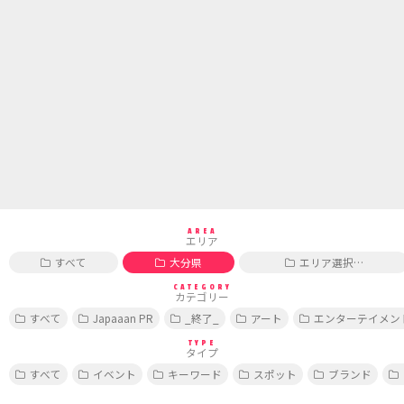
AREA
エリア
すべて
大分県
エリア選択…
CATEGORY
カテゴリー
すべて
Japaaan PR
_終了_
アート
エンターテイメン
TYPE
タイプ
すべて
イベント
キーワード
スポット
ブランド