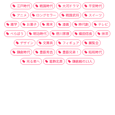
江戸時代
戦国時代
大河ドラマ
平安時代
アニメ
ロングセラー
戦国武将
スイーツ
雑学
お菓子
幕末
漫画
時代劇
テレビ
べらぼう
明治時代
徳川家康
織田信長
抹茶
デザイン
文房具
フィギュア
展覧会
鎌倉時代
豊臣秀吉
豊臣兄弟！
昭和時代
光る君へ
葛飾北斎
鎌倉殿の13人