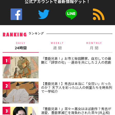
公式アカウントで最新情報ゲット！
ランキング
RANKING
DAILY
WEEKLY
MONTHLY
24時間
週 間
月 間
『豊臣兄弟！』お市と柴田勝家、自刃しての最
1
期と「辞世の句」…運命を共にした２人の悲劇
【豊臣兄弟！】秀吉は本当に「女狂い」だった
2
のか？ 天下人を彩った11人の側室たちを時系列
で一挙紹介
『豊臣兄弟！』茶々＝悪女はほぼ創作？秀吉が
3
溺愛、豊臣家滅亡を背負わされた茶々(井上和)