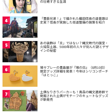
の壮絶すぎる生涯
『豊臣兄弟！』で描かれた織田信長の道普請は
4
史実？信長が実施した街道整備の施策を紹介
あの装飾は「炎」ではない？縄文時代の国宝・
5
火焔型土器、5000年前の人々が刻んだ謎とデザ
インの秘密
鳩サブレーの豊島屋が『鳩の日』（8月10日）
6
限定グッズ詳細を発表！今年はシリコンポーチ
「はとっこ」
土偶なりきりパーカーも！青森の縄文遺跡群で
7
発掘された土偶がモチーフのキュートなグッズ
が新発売