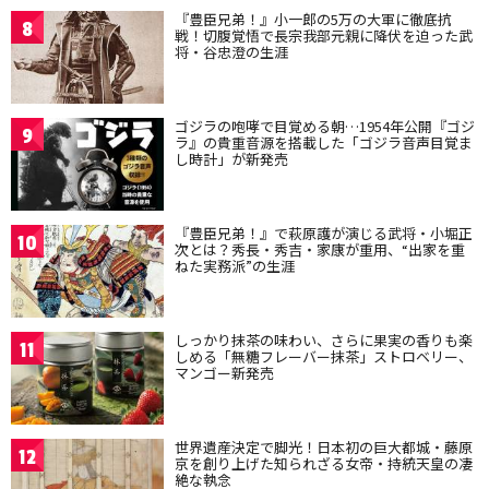
『豊臣兄弟！』小一郎の5万の大軍に徹底抗
8
戦！切腹覚悟で長宗我部元親に降伏を迫った武
将・谷忠澄の生涯
ゴジラの咆哮で目覚める朝…1954年公開『ゴジ
9
ラ』の貴重音源を搭載した「ゴジラ音声目覚ま
し時計」が新発売
『豊臣兄弟！』で萩原護が演じる武将・小堀正
10
次とは？秀長・秀吉・家康が重用、“出家を重
ねた実務派”の生涯
しっかり抹茶の味わい、さらに果実の香りも楽
11
しめる「無糖フレーバー抹茶」ストロベリー、
マンゴー新発売
世界遺産決定で脚光！日本初の巨大都城・藤原
12
京を創り上げた知られざる女帝・持統天皇の凄
絶な執念