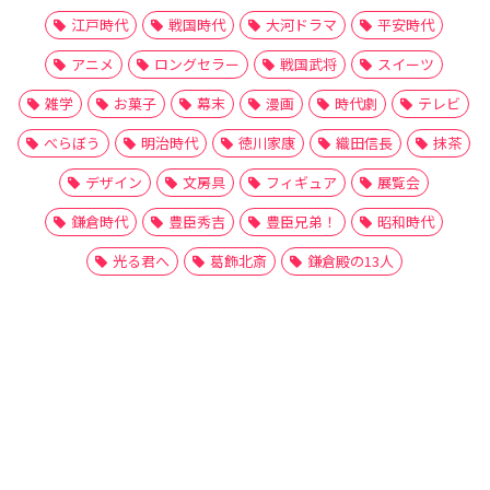
江戸時代
戦国時代
大河ドラマ
平安時代
アニメ
ロングセラー
戦国武将
スイーツ
雑学
お菓子
幕末
漫画
時代劇
テレビ
べらぼう
明治時代
徳川家康
織田信長
抹茶
デザイン
文房具
フィギュア
展覧会
鎌倉時代
豊臣秀吉
豊臣兄弟！
昭和時代
光る君へ
葛飾北斎
鎌倉殿の13人