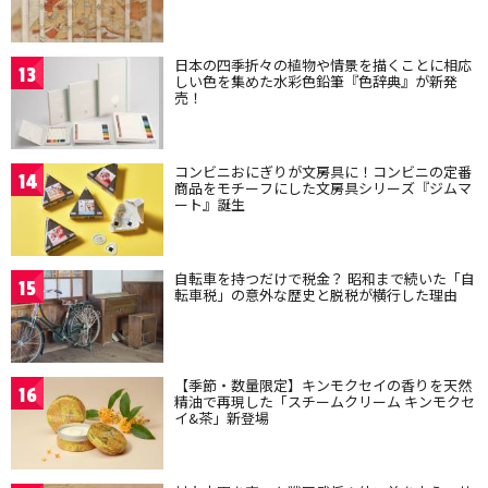
日本の四季折々の植物や情景を描くことに相応
13
しい色を集めた水彩色鉛筆『色辞典』が新発
売！
コンビニおにぎりが文房具に！コンビニの定番
14
商品をモチーフにした文房具シリーズ『ジムマ
ート』誕生
自転車を持つだけで税金？ 昭和まで続いた「自
15
転車税」の意外な歴史と脱税が横行した理由
【季節・数量限定】キンモクセイの香りを天然
16
精油で再現した「スチームクリーム キンモクセ
イ&茶」新登場