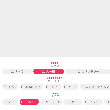
AREA
エリア
すべて
大分県
エリア選択…
CATEGORY
カテゴリー
すべて
Japaaan PR
_終了_
アート
エンターテイメン
TYPE
タイプ
すべて
イベント
キーワード
スポット
ブランド