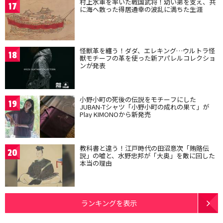
村上水軍を率いた戦国武将！幼い弟を支え、共
17
に海へ散った得居通幸の波乱に満ちた生涯
怪獣革を纏う！ダダ、エレキング…ウルトラ怪
18
獣モチーフの革を使った新アパレルコレクショ
ンが発表
小野小町の死後の伝説をモチーフにした
19
JUBAN-Tシャツ「小野小町の成れの果て」が
Play KIMONOから新発売
教科書と違う！江戸時代の田沼意次「賄賂伝
20
説」の嘘と、水野忠邦が「大奥」を敵に回した
本当の理由
ランキングを表示