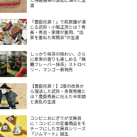
涯
『豊臣兄弟！』で萩原護が演
じる武将・小堀正次とは？秀
長・秀吉・家康が重用、“出
家を重ねた実務派”の生涯
しっかり抹茶の味わい、さら
に果実の香りも楽しめる「無
糖フレーバー抹茶」ストロベ
リー、マンゴー新発売
【豊臣兄弟！】2度の改易か
ら復活した武将・多賀秀種と
は？豊臣秀長に仕えた半年間
と波乱の生涯
コンビニおにぎりが文房具
に！コンビニの定番商品をモ
チーフにした文房具シリーズ
『ジムマート』誕生