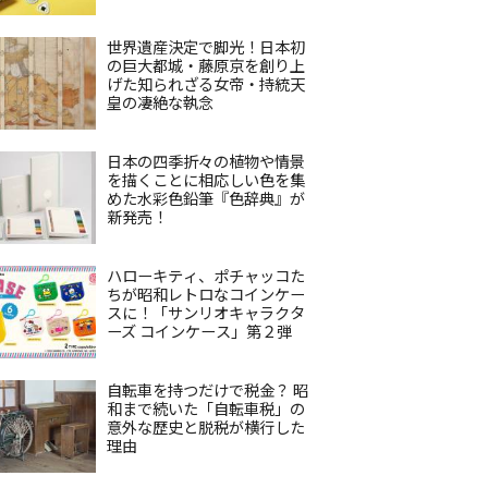
世界遺産決定で脚光！日本初
の巨大都城・藤原京を創り上
げた知られざる女帝・持統天
皇の凄絶な執念
日本の四季折々の植物や情景
を描くことに相応しい色を集
めた水彩色鉛筆『色辞典』が
新発売！
ハローキティ、ポチャッコた
ちが昭和レトロなコインケー
スに！「サンリオキャラクタ
ーズ コインケース」第２弾
自転車を持つだけで税金？ 昭
和まで続いた「自転車税」の
意外な歴史と脱税が横行した
理由