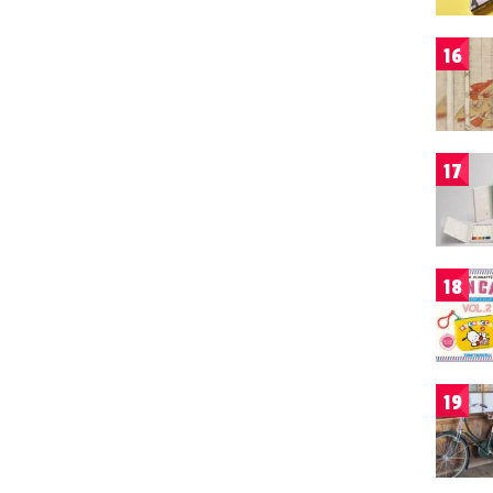
16
17
18
19