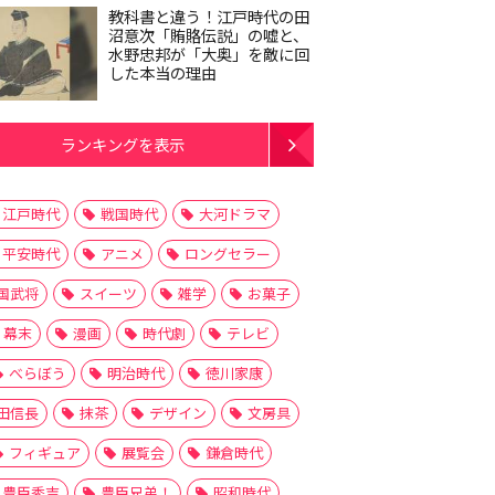
教科書と違う！江戸時代の田
沼意次「賄賂伝説」の嘘と、
水野忠邦が「大奥」を敵に回
した本当の理由
ランキングを表示
江戸時代
戦国時代
大河ドラマ
平安時代
アニメ
ロングセラー
国武将
スイーツ
雑学
お菓子
幕末
漫画
時代劇
テレビ
べらぼう
明治時代
徳川家康
田信長
抹茶
デザイン
文房具
フィギュア
展覧会
鎌倉時代
豊臣秀吉
豊臣兄弟！
昭和時代