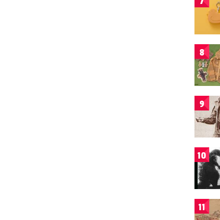
7
8
9
10
11