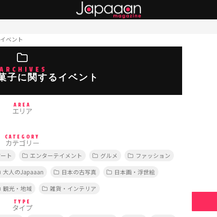
イベント
ARCHIVES
菓子に関するイベント
AREA
エリア
CATEGORY
カテゴリー
アート
エンターテイメント
グルメ
ファッション
大人のJapaaan
日本の古写真
日本画・浮世絵
観光・地域
雑貨・インテリア
TYPE
タイプ