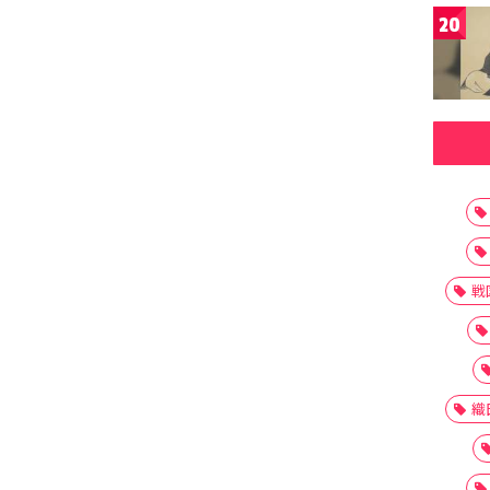
20
戦
織