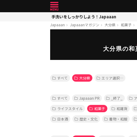
手洗いをしっかりしよう！Japaaan
Japaaan
Japaaanマガジン
大分県
和菓子
大分県の和
すべて
大分県
エリア選択…
すべて
Japaaan PR
_終了_
ライフスタイル
和菓子
和雑貨
日本酒
歴史・文化
着物・和服