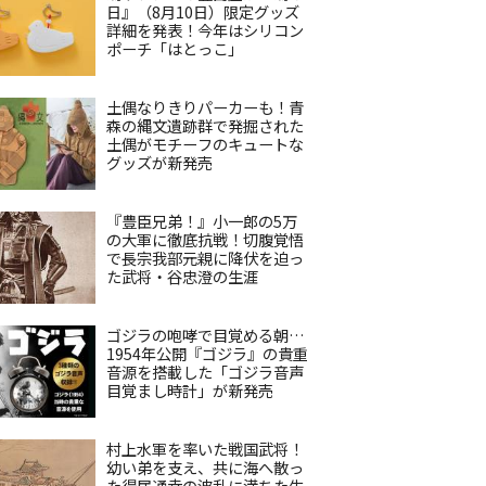
日』（8月10日）限定グッズ
詳細を発表！今年はシリコン
ポーチ「はとっこ」
土偶なりきりパーカーも！青
森の縄文遺跡群で発掘された
土偶がモチーフのキュートな
グッズが新発売
『豊臣兄弟！』小一郎の5万
の大軍に徹底抗戦！切腹覚悟
で長宗我部元親に降伏を迫っ
た武将・谷忠澄の生涯
ゴジラの咆哮で目覚める朝…
1954年公開『ゴジラ』の貴重
音源を搭載した「ゴジラ音声
目覚まし時計」が新発売
村上水軍を率いた戦国武将！
幼い弟を支え、共に海へ散っ
た得居通幸の波乱に満ちた生