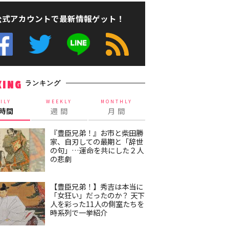
公式アカウントで最新情報ゲット！
ランキング
KING
ILY
WEEKLY
MONTHLY
4時間
週 間
月 間
『豊臣兄弟！』お市と柴田勝
家、自刃しての最期と「辞世
の句」…運命を共にした２人
の悲劇
【豊臣兄弟！】秀吉は本当に
「女狂い」だったのか？ 天下
人を彩った11人の側室たちを
時系列で一挙紹介