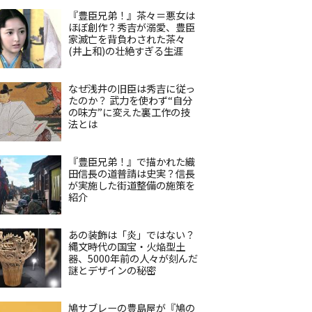
『豊臣兄弟！』茶々＝悪女は
ほぼ創作？秀吉が溺愛、豊臣
家滅亡を背負わされた茶々
(井上和)の壮絶すぎる生涯
なぜ浅井の旧臣は秀吉に従っ
たのか？ 武力を使わず“自分
の味方”に変えた裏工作の技
法とは
『豊臣兄弟！』で描かれた織
田信長の道普請は史実？信長
が実施した街道整備の施策を
紹介
あの装飾は「炎」ではない？
縄文時代の国宝・火焔型土
器、5000年前の人々が刻んだ
謎とデザインの秘密
鳩サブレーの豊島屋が『鳩の