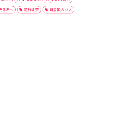
光る君へ
葛飾北斎
鎌倉殿の13人