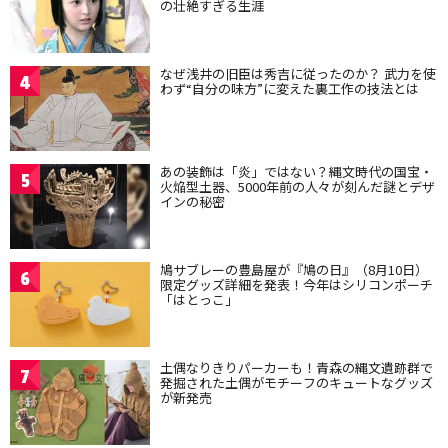
の壮絶すぎる生涯
なぜ浅井の旧臣は秀吉に従ったのか？ 武力を使
4
わず“自分の味方”に変えた裏工作の技法とは
あの装飾は「炎」ではない？縄文時代の国宝・
5
火焔型土器、5000年前の人々が刻んだ謎とデザ
インの秘密
鳩サブレーの豊島屋が『鳩の日』（8月10日）
6
限定グッズ詳細を発表！今年はシリコンポーチ
「はとっこ」
土偶なりきりパーカーも！青森の縄文遺跡群で
7
発掘された土偶がモチーフのキュートなグッズ
が新発売