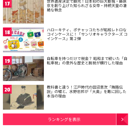
世界遺産決定で脚光！日本初の巨大都城・藤原
17
京を創り上げた知られざる女帝・持統天皇の凄
絶な執念
ハローキティ、ポチャッコたちが昭和レトロな
18
コインケースに！「サンリオキャラクターズ コ
インケース」第２弾
自転車を持つだけで税金？ 昭和まで続いた「自
19
転車税」の意外な歴史と脱税が横行した理由
教科書と違う！江戸時代の田沼意次「賄賂伝
20
説」の嘘と、水野忠邦が「大奥」を敵に回した
本当の理由
ランキングを表示