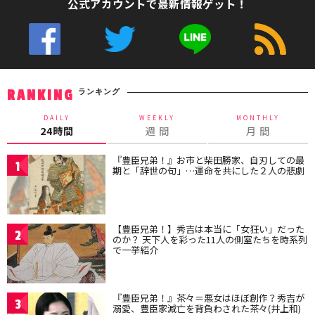
公式アカウントで最新情報ゲット！
ランキング
RANKING
DAILY
WEEKLY
MONTHLY
24時間
週 間
月 間
『豊臣兄弟！』お市と柴田勝家、自刃しての最
1
期と「辞世の句」…運命を共にした２人の悲劇
【豊臣兄弟！】秀吉は本当に「女狂い」だった
2
のか？ 天下人を彩った11人の側室たちを時系列
で一挙紹介
『豊臣兄弟！』茶々＝悪女はほぼ創作？秀吉が
3
溺愛、豊臣家滅亡を背負わされた茶々(井上和)