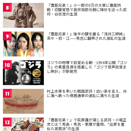
『豊臣兄弟！』小一郎の5万の大軍に徹底抗
8
戦！切腹覚悟で長宗我部元親に降伏を迫った武
将・谷忠澄の生涯
『豊臣兄弟！』後半の鍵を握る「浅井三姉妹」
9
茶々・初・江——秀吉に翻弄された波乱の生涯
ゴジラの咆哮で目覚める朝…1954年公開『ゴジ
10
ラ』の貴重音源を搭載した「ゴジラ音声目覚ま
し時計」が新発売
村上水軍を率いた戦国武将！幼い弟を支え、共
11
に海へ散った得居通幸の波乱に満ちた生涯
『豊臣兄弟！』で萩原護が演じる武将・小堀正
12
次とは？秀長・秀吉・家康が重用、“出家を重
ねた実務派”の生涯