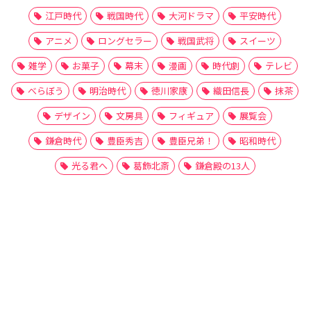
江戸時代
戦国時代
大河ドラマ
平安時代
アニメ
ロングセラー
戦国武将
スイーツ
雑学
お菓子
幕末
漫画
時代劇
テレビ
べらぼう
明治時代
徳川家康
織田信長
抹茶
デザイン
文房具
フィギュア
展覧会
鎌倉時代
豊臣秀吉
豊臣兄弟！
昭和時代
光る君へ
葛飾北斎
鎌倉殿の13人