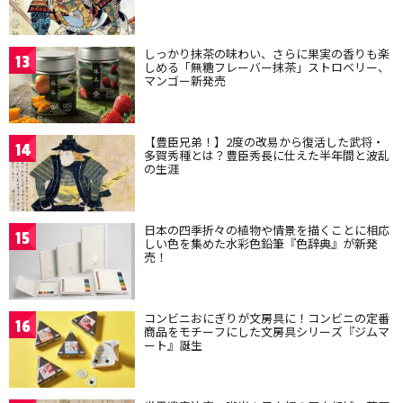
しっかり抹茶の味わい、さらに果実の香りも楽
13
しめる「無糖フレーバー抹茶」ストロベリー、
マンゴー新発売
【豊臣兄弟！】2度の改易から復活した武将・
14
多賀秀種とは？豊臣秀長に仕えた半年間と波乱
の生涯
日本の四季折々の植物や情景を描くことに相応
15
しい色を集めた水彩色鉛筆『色辞典』が新発
売！
コンビニおにぎりが文房具に！コンビニの定番
16
商品をモチーフにした文房具シリーズ『ジムマ
ート』誕生