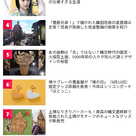
の壮絶すぎる生涯
『豊臣兄弟！』で描かれた織田信長の道普請は
4
史実？信長が実施した街道整備の施策を紹介
あの装飾は「炎」ではない？縄文時代の国宝・
5
火焔型土器、5000年前の人々が刻んだ謎とデザ
インの秘密
鳩サブレーの豊島屋が『鳩の日』（8月10日）
6
限定グッズ詳細を発表！今年はシリコンポーチ
「はとっこ」
土偶なりきりパーカーも！青森の縄文遺跡群で
7
発掘された土偶がモチーフのキュートなグッズ
が新発売