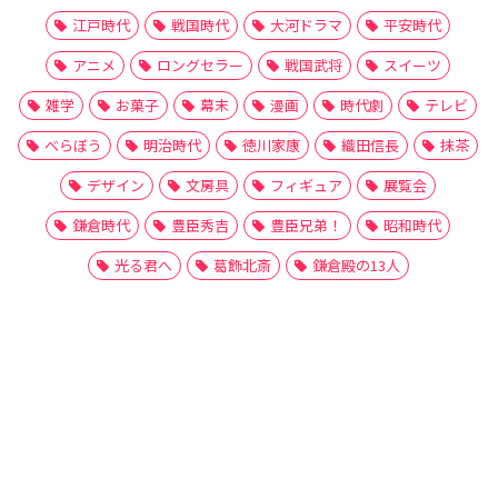
江戸時代
戦国時代
大河ドラマ
平安時代
アニメ
ロングセラー
戦国武将
スイーツ
雑学
お菓子
幕末
漫画
時代劇
テレビ
べらぼう
明治時代
徳川家康
織田信長
抹茶
デザイン
文房具
フィギュア
展覧会
鎌倉時代
豊臣秀吉
豊臣兄弟！
昭和時代
光る君へ
葛飾北斎
鎌倉殿の13人