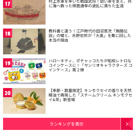
村上水軍を率いた戦国武将！幼い弟を支え、共
17
に海へ散った得居通幸の波乱に満ちた生涯
教科書と違う！江戸時代の田沼意次「賄賂伝
18
説」の嘘と、水野忠邦が「大奥」を敵に回した
本当の理由
ハローキティ、ポチャッコたちが昭和レトロな
19
コインケースに！「サンリオキャラクターズ コ
インケース」第２弾
【季節・数量限定】キンモクセイの香りを天然
20
精油で再現した「スチームクリーム キンモクセ
イ&茶」新登場
ランキングを表示