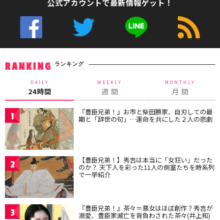
公式アカウントで最新情報ゲット！
ランキング
RANKING
DAILY
WEEKLY
MONTHLY
24時間
週 間
月 間
『豊臣兄弟！』お市と柴田勝家、自刃しての最
1
期と「辞世の句」…運命を共にした２人の悲劇
【豊臣兄弟！】秀吉は本当に「女狂い」だった
2
のか？ 天下人を彩った11人の側室たちを時系列
で一挙紹介
『豊臣兄弟！』茶々＝悪女はほぼ創作？秀吉が
3
溺愛、豊臣家滅亡を背負わされた茶々(井上和)