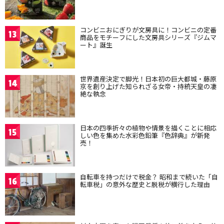
コンビニおにぎりが文房具に！コンビニの定番
13
商品をモチーフにした文房具シリーズ『ジムマ
ート』誕生
世界遺産決定で脚光！日本初の巨大都城・藤原
14
京を創り上げた知られざる女帝・持統天皇の凄
絶な執念
日本の四季折々の植物や情景を描くことに相応
15
しい色を集めた水彩色鉛筆『色辞典』が新発
売！
自転車を持つだけで税金？ 昭和まで続いた「自
16
転車税」の意外な歴史と脱税が横行した理由