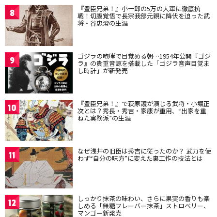
『豊臣兄弟！』小一郎の5万の大軍に徹底抗
8
戦！切腹覚悟で長宗我部元親に降伏を迫った武
将・谷忠澄の生涯
ゴジラの咆哮で目覚める朝…1954年公開『ゴジ
9
ラ』の貴重音源を搭載した「ゴジラ音声目覚ま
し時計」が新発売
『豊臣兄弟！』で萩原護が演じる武将・小堀正
10
次とは？秀長・秀吉・家康が重用、“出家を重
ねた実務派”の生涯
なぜ浅井の旧臣は秀吉に従ったのか？ 武力を使
11
わず“自分の味方”に変えた裏工作の技法とは
しっかり抹茶の味わい、さらに果実の香りも楽
12
しめる「無糖フレーバー抹茶」ストロベリー、
マンゴー新発売