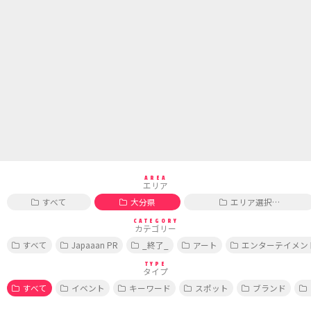
AREA
エリア
すべて
大分県
エリア選択…
CATEGORY
カテゴリー
すべて
Japaaan PR
_終了_
アート
エンターテイメン
TYPE
タイプ
すべて
イベント
キーワード
スポット
ブランド