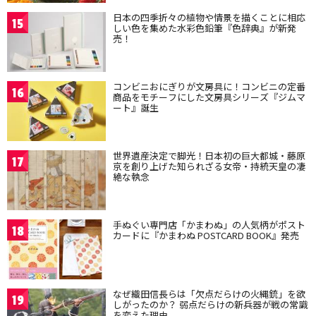
日本の四季折々の植物や情景を描くことに相応
15
しい色を集めた水彩色鉛筆『色辞典』が新発
売！
コンビニおにぎりが文房具に！コンビニの定番
16
商品をモチーフにした文房具シリーズ『ジムマ
ート』誕生
世界遺産決定で脚光！日本初の巨大都城・藤原
17
京を創り上げた知られざる女帝・持統天皇の凄
絶な執念
手ぬぐい専門店「かまわぬ」の人気柄がポスト
18
カードに『かまわぬ POSTCARD BOOK』発売
なぜ織田信長らは「欠点だらけの火縄銃」を欲
19
しがったのか？ 弱点だらけの新兵器が戦の常識
を変えた理由