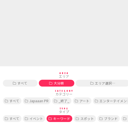
AREA
エリア
すべて
大分県
エリア選択…
CATEGORY
カテゴリー
すべて
Japaaan PR
_終了_
アート
エンターテイメン
TYPE
タイプ
すべて
イベント
キーワード
スポット
ブランド