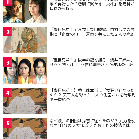
1
家と再婚した？悲劇に繋がる「真相」を史料と
伏線から探る
『豊臣兄弟！』お市と柴田勝家、自刃しての最
2
期と「辞世の句」…運命を共にした２人の悲劇
『豊臣兄弟！』後半の鍵を握る「浅井三姉妹」
3
茶々・初・江——秀吉に翻弄された波乱の生涯
【豊臣兄弟！】秀吉は本当に「女狂い」だった
4
のか？ 天下人を彩った11人の側室たちを時系列
で一挙紹介
なぜ浅井の旧臣は秀吉に従ったのか？ 武力を使
5
わず“自分の味方”に変えた裏工作の技法とは