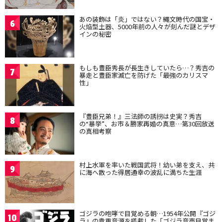
あの装飾は「炎」ではない？縄文時代の国宝・
6
火焔型土器、5000年前の人々が刻んだ謎とデザ
インの秘密
もしも豊臣秀長が長生きしていたら…？秀吉の
7
暴走と豊臣家滅亡を防げた「最強のカリスマ
性」
『豊臣兄弟！』三法師の誘拐は史実？秀吉
8
の“暴挙”、お市＆勝家再婚の真意…第30回放送
の真相考察
村上水軍を率いた戦国武将！幼い弟を支え、共
9
に海へ散った得居通幸の波乱に満ちた生涯
ゴジラの咆哮で目覚める朝…1954年公開『ゴジ
10
ラ』の貴重音源を搭載した「ゴジラ音声目覚ま