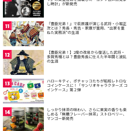
し時計」が新発売
『豊臣兄弟！』で萩原護が演じる武将・小堀正
11
次とは？秀長・秀吉・家康が重用、“出家を重
ねた実務派”の生涯
【豊臣兄弟！】2度の改易から復活した武将・
12
多賀秀種とは？豊臣秀長に仕えた半年間と波乱
の生涯
ハローキティ、ポチャッコたちが昭和レトロな
13
コインケースに！「サンリオキャラクターズ コ
インケース」第２弾
しっかり抹茶の味わい、さらに果実の香りも楽
14
しめる「無糖フレーバー抹茶」ストロベリー、
マンゴー新発売