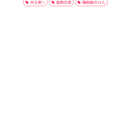
光る君へ
葛飾北斎
鎌倉殿の13人