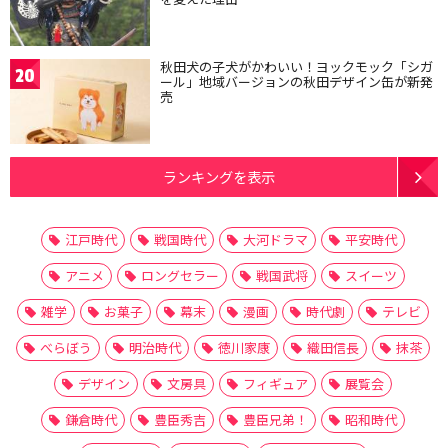
秋田犬の子犬がかわいい！ヨックモック「シガ
20
ール」地域バージョンの秋田デザイン缶が新発
売
ランキングを表示
江戸時代
戦国時代
大河ドラマ
平安時代
アニメ
ロングセラー
戦国武将
スイーツ
雑学
お菓子
幕末
漫画
時代劇
テレビ
べらぼう
明治時代
徳川家康
織田信長
抹茶
デザイン
文房具
フィギュア
展覧会
鎌倉時代
豊臣秀吉
豊臣兄弟！
昭和時代