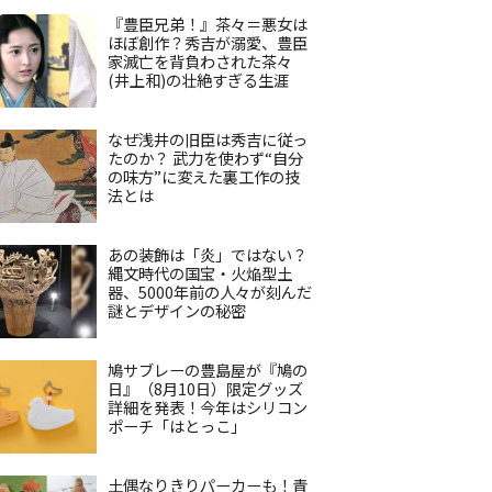
『豊臣兄弟！』茶々＝悪女は
ほぼ創作？秀吉が溺愛、豊臣
家滅亡を背負わされた茶々
(井上和)の壮絶すぎる生涯
なぜ浅井の旧臣は秀吉に従っ
たのか？ 武力を使わず“自分
の味方”に変えた裏工作の技
法とは
あの装飾は「炎」ではない？
縄文時代の国宝・火焔型土
器、5000年前の人々が刻んだ
謎とデザインの秘密
鳩サブレーの豊島屋が『鳩の
日』（8月10日）限定グッズ
詳細を発表！今年はシリコン
ポーチ「はとっこ」
土偶なりきりパーカーも！青