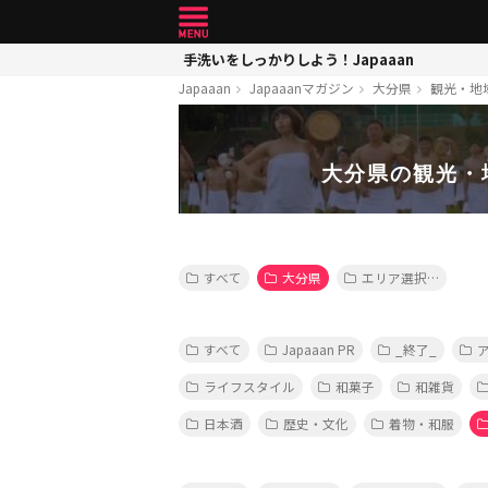
手洗いをしっかりしよう！Japaaan
Japaaan
Japaaanマガジン
大分県
観光・地
大分県の観光・
すべて
大分県
エリア選択…
すべて
Japaaan PR
_終了_
ライフスタイル
和菓子
和雑貨
日本酒
歴史・文化
着物・和服