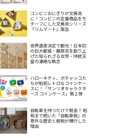
コンビニおにぎりが文房具
に！コンビニの定番商品をモ
チーフにした文房具シリーズ
『ジムマート』誕生
世界遺産決定で脚光！日本初
の巨大都城・藤原京を創り上
げた知られざる女帝・持統天
皇の凄絶な執念
ハローキティ、ポチャッコた
ちが昭和レトロなコインケー
スに！「サンリオキャラクタ
ーズ コインケース」第２弾
自転車を持つだけで税金？ 昭
和まで続いた「自転車税」の
意外な歴史と脱税が横行した
理由