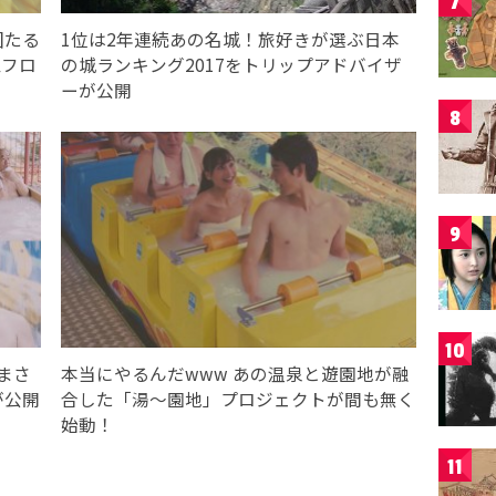
7
固たる
1位は2年連続あの名城！旅好きが選ぶ日本
ムフロ
の城ランキング2017をトリップアドバイザ
ーが公開
8
9
10
まさ
本当にやるんだwww あの温泉と遊園地が融
が公開
合した「湯〜園地」プロジェクトが間も無く
始動！
11