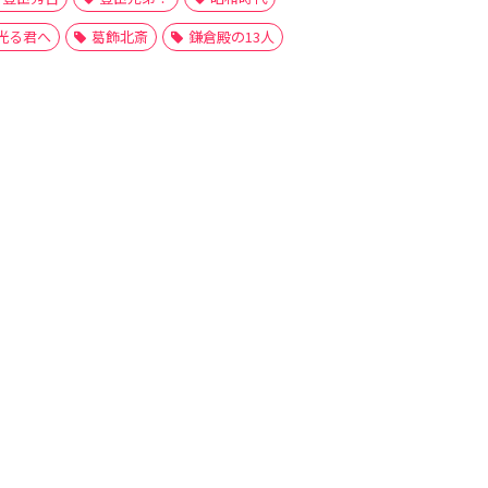
光る君へ
葛飾北斎
鎌倉殿の13人