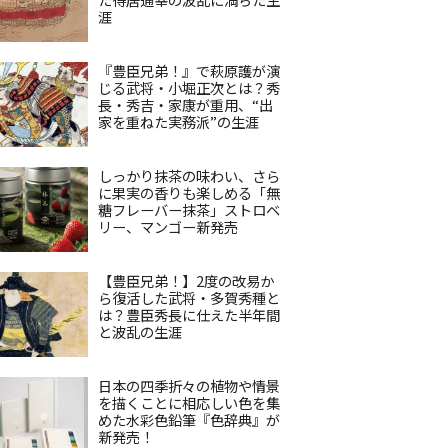
涯
『豊臣兄弟！』で萩原護が演
じる武将・小堀正次とは？秀
長・秀吉・家康が重用、“出
家を重ねた実務派”の生涯
しっかり抹茶の味わい、さら
に果実の香りも楽しめる「無
糖フレーバー抹茶」ストロベ
リー、マンゴー新発売
【豊臣兄弟！】2度の改易か
ら復活した武将・多賀秀種と
は？豊臣秀長に仕えた半年間
と波乱の生涯
日本の四季折々の植物や情景
を描くことに相応しい色を集
めた水彩色鉛筆『色辞典』が
新発売！