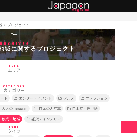
域
プロジェクト
ARCHIVES
地域に関するプロジェクト
AREA
エリア
CATEGORY
カテゴリー
アート
エンターテイメント
グルメ
ファッション
大人のJapaaan
日本の古写真
日本画・浮世絵
観光・地域
雑貨・インテリア
TYPE
タイプ