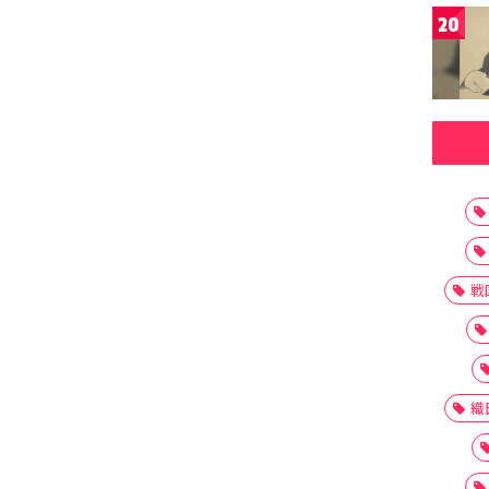
20
戦
織