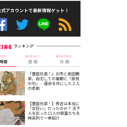
公式アカウントで最新情報ゲット！
ランキング
KING
ILY
WEEKLY
MONTHLY
4時間
週 間
月 間
『豊臣兄弟！』お市と柴田勝
家、自刃しての最期と「辞世
の句」…運命を共にした２人
の悲劇
【豊臣兄弟！】秀吉は本当に
「女狂い」だったのか？ 天下
人を彩った11人の側室たちを
時系列で一挙紹介