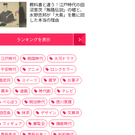
教科書と違う！江戸時代の田
沼意次「賄賂伝説」の嘘と、
水野忠邦が「大奥」を敵に回
した本当の理由
ランキングを表示
江戸時代
戦国時代
大河ドラマ
平安時代
アニメ
ロングセラー
国武将
スイーツ
雑学
お菓子
幕末
漫画
時代劇
テレビ
べらぼう
明治時代
徳川家康
田信長
抹茶
デザイン
文房具
フィギュア
展覧会
鎌倉時代
豊臣秀吉
豊臣兄弟！
昭和時代