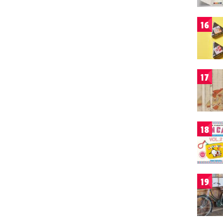
16
17
18
19