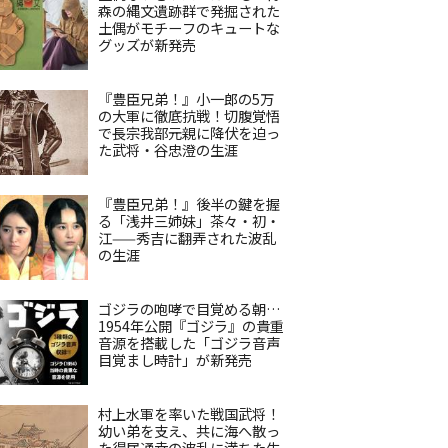
森の縄文遺跡群で発掘された
土偶がモチーフのキュートな
グッズが新発売
『豊臣兄弟！』小一郎の5万
の大軍に徹底抗戦！切腹覚悟
で長宗我部元親に降伏を迫っ
た武将・谷忠澄の生涯
『豊臣兄弟！』後半の鍵を握
る「浅井三姉妹」茶々・初・
江——秀吉に翻弄された波乱
の生涯
ゴジラの咆哮で目覚める朝…
1954年公開『ゴジラ』の貴重
音源を搭載した「ゴジラ音声
目覚まし時計」が新発売
村上水軍を率いた戦国武将！
幼い弟を支え、共に海へ散っ
た得居通幸の波乱に満ちた生