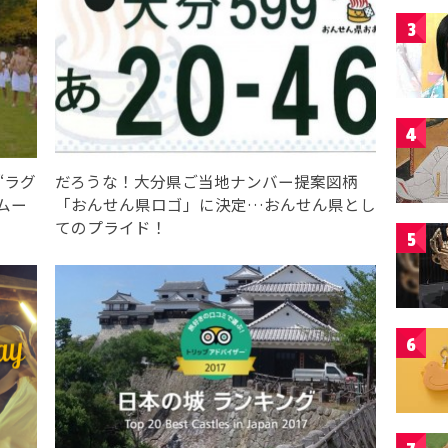
3
4
“ラグ
だろうな！大分県ご当地ナンバー提案図柄
ムー
「おんせん県ロゴ」に決定…おんせん県とし
てのプライド！
5
6