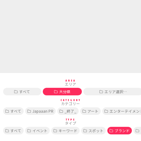
AREA
エリア
すべて
大分県
エリア選択…
CATEGORY
カテゴリー
すべて
Japaaan PR
_終了_
アート
エンターテイメン
TYPE
タイプ
すべて
イベント
キーワード
スポット
ブランド