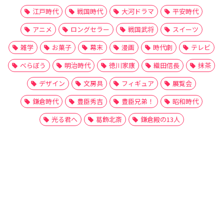
江戸時代
戦国時代
大河ドラマ
平安時代
アニメ
ロングセラー
戦国武将
スイーツ
雑学
お菓子
幕末
漫画
時代劇
テレビ
べらぼう
明治時代
徳川家康
織田信長
抹茶
デザイン
文房具
フィギュア
展覧会
鎌倉時代
豊臣秀吉
豊臣兄弟！
昭和時代
光る君へ
葛飾北斎
鎌倉殿の13人