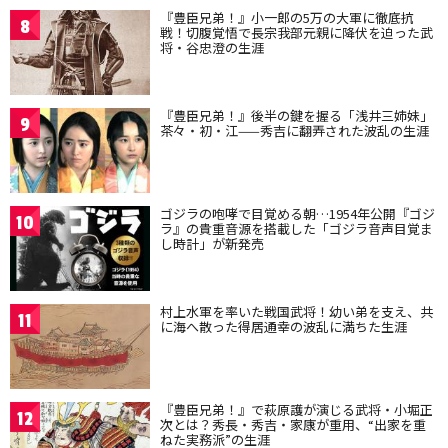
『豊臣兄弟！』小一郎の5万の大軍に徹底抗
8
戦！切腹覚悟で長宗我部元親に降伏を迫った武
将・谷忠澄の生涯
『豊臣兄弟！』後半の鍵を握る「浅井三姉妹」
9
茶々・初・江——秀吉に翻弄された波乱の生涯
ゴジラの咆哮で目覚める朝…1954年公開『ゴジ
10
ラ』の貴重音源を搭載した「ゴジラ音声目覚ま
し時計」が新発売
村上水軍を率いた戦国武将！幼い弟を支え、共
11
に海へ散った得居通幸の波乱に満ちた生涯
『豊臣兄弟！』で萩原護が演じる武将・小堀正
12
次とは？秀長・秀吉・家康が重用、“出家を重
ねた実務派”の生涯