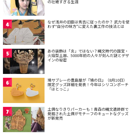
の壮絶すぎる生涯
なぜ浅井の旧臣は秀吉に従ったのか？ 武力を使
4
わず“自分の味方”に変えた裏工作の技法とは
あの装飾は「炎」ではない？縄文時代の国宝・
5
火焔型土器、5000年前の人々が刻んだ謎とデザ
インの秘密
鳩サブレーの豊島屋が『鳩の日』（8月10日）
6
限定グッズ詳細を発表！今年はシリコンポーチ
「はとっこ」
土偶なりきりパーカーも！青森の縄文遺跡群で
7
発掘された土偶がモチーフのキュートなグッズ
が新発売