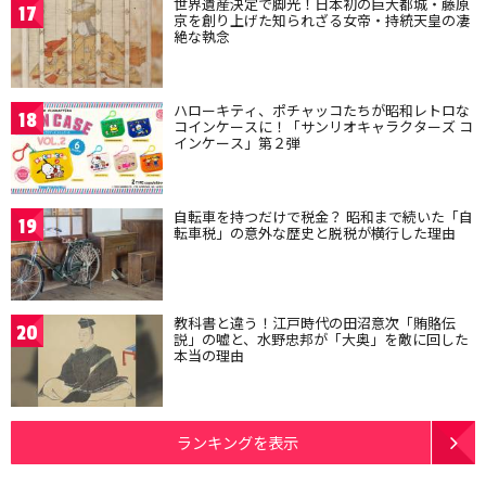
世界遺産決定で脚光！日本初の巨大都城・藤原
17
京を創り上げた知られざる女帝・持統天皇の凄
絶な執念
ハローキティ、ポチャッコたちが昭和レトロな
18
コインケースに！「サンリオキャラクターズ コ
インケース」第２弾
自転車を持つだけで税金？ 昭和まで続いた「自
19
転車税」の意外な歴史と脱税が横行した理由
教科書と違う！江戸時代の田沼意次「賄賂伝
20
説」の嘘と、水野忠邦が「大奥」を敵に回した
本当の理由
ランキングを表示