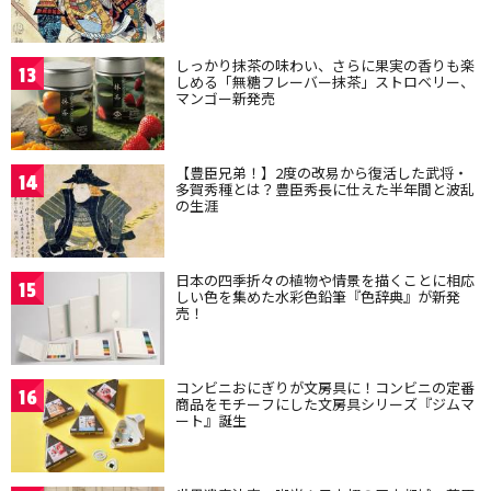
しっかり抹茶の味わい、さらに果実の香りも楽
13
しめる「無糖フレーバー抹茶」ストロベリー、
マンゴー新発売
【豊臣兄弟！】2度の改易から復活した武将・
14
多賀秀種とは？豊臣秀長に仕えた半年間と波乱
の生涯
日本の四季折々の植物や情景を描くことに相応
15
しい色を集めた水彩色鉛筆『色辞典』が新発
売！
コンビニおにぎりが文房具に！コンビニの定番
16
商品をモチーフにした文房具シリーズ『ジムマ
ート』誕生