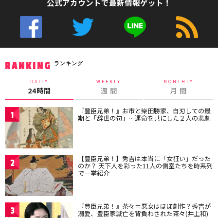
公式アカウントで最新情報ゲット！
ランキング
RANKING
DAILY
WEEKLY
MONTHLY
24時間
週 間
月 間
『豊臣兄弟！』お市と柴田勝家、自刃しての最
1
期と「辞世の句」…運命を共にした２人の悲劇
【豊臣兄弟！】秀吉は本当に「女狂い」だった
2
のか？ 天下人を彩った11人の側室たちを時系列
で一挙紹介
『豊臣兄弟！』茶々＝悪女はほぼ創作？秀吉が
3
溺愛、豊臣家滅亡を背負わされた茶々(井上和)