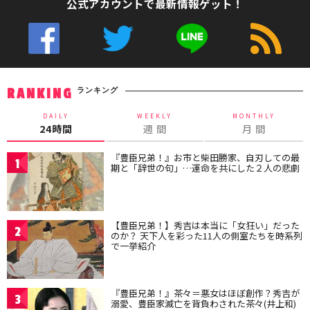
公式アカウントで最新情報ゲット！
ランキング
RANKING
DAILY
WEEKLY
MONTHLY
24時間
週 間
月 間
『豊臣兄弟！』お市と柴田勝家、自刃しての最
1
期と「辞世の句」…運命を共にした２人の悲劇
【豊臣兄弟！】秀吉は本当に「女狂い」だった
2
のか？ 天下人を彩った11人の側室たちを時系列
で一挙紹介
『豊臣兄弟！』茶々＝悪女はほぼ創作？秀吉が
3
溺愛、豊臣家滅亡を背負わされた茶々(井上和)