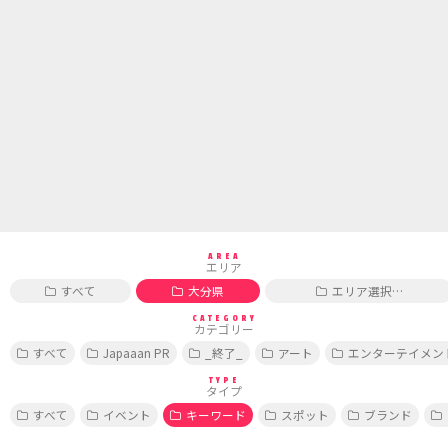
AREA
エリア
すべて
大分県
エリア選択…
CATEGORY
カテゴリー
すべて
Japaaan PR
_終了_
アート
エンターテイメン
TYPE
タイプ
すべて
イベント
キーワード
スポット
ブランド