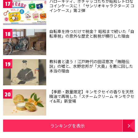
ハローキティ、ポチャッコたちが昭和レトロな
17
コインケースに！「サンリオキャラクターズ コ
インケース」第２弾
自転車を持つだけで税金？ 昭和まで続いた「自
18
転車税」の意外な歴史と脱税が横行した理由
教科書と違う！江戸時代の田沼意次「賄賂伝
19
説」の嘘と、水野忠邦が「大奥」を敵に回した
本当の理由
【季節・数量限定】キンモクセイの香りを天然
20
精油で再現した「スチームクリーム キンモクセ
イ&茶」新登場
ランキングを表示