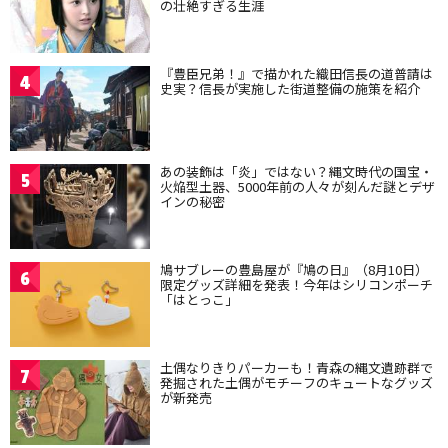
の壮絶すぎる生涯
『豊臣兄弟！』で描かれた織田信長の道普請は
4
史実？信長が実施した街道整備の施策を紹介
あの装飾は「炎」ではない？縄文時代の国宝・
5
火焔型土器、5000年前の人々が刻んだ謎とデザ
インの秘密
鳩サブレーの豊島屋が『鳩の日』（8月10日）
6
限定グッズ詳細を発表！今年はシリコンポーチ
「はとっこ」
土偶なりきりパーカーも！青森の縄文遺跡群で
7
発掘された土偶がモチーフのキュートなグッズ
が新発売