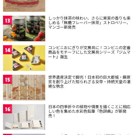
しっかり抹茶の味わい、さらに果実の香りも楽
13
しめる「無糖フレーバー抹茶」ストロベリー、
マンゴー新発売
コンビニおにぎりが文房具に！コンビニの定番
14
商品をモチーフにした文房具シリーズ『ジムマ
ート』誕生
世界遺産決定で脚光！日本初の巨大都城・藤原
15
京を創り上げた知られざる女帝・持統天皇の凄
絶な執念
日本の四季折々の植物や情景を描くことに相応
16
しい色を集めた水彩色鉛筆『色辞典』が新発
売！