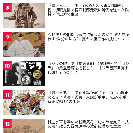
『豊臣兄弟！』小一郎の5万の大軍に徹底抗
8
戦！切腹覚悟で長宗我部元親に降伏を迫った武
将・谷忠澄の生涯
なぜ浅井の旧臣は秀吉に従ったのか？ 武力を使
9
わず“自分の味方”に変えた裏工作の技法とは
ゴジラの咆哮で目覚める朝…1954年公開『ゴジ
10
ラ』の貴重音源を搭載した「ゴジラ音声目覚ま
し時計」が新発売
『豊臣兄弟！』で萩原護が演じる武将・小堀正
11
次とは？秀長・秀吉・家康が重用、“出家を重
ねた実務派”の生涯
村上水軍を率いた戦国武将！幼い弟を支え、共
12
に海へ散った得居通幸の波乱に満ちた生涯