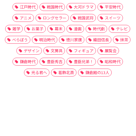
江戸時代
戦国時代
大河ドラマ
平安時代
アニメ
ロングセラー
戦国武将
スイーツ
雑学
お菓子
幕末
漫画
時代劇
テレビ
べらぼう
明治時代
徳川家康
織田信長
抹茶
デザイン
文房具
フィギュア
展覧会
鎌倉時代
豊臣秀吉
豊臣兄弟！
昭和時代
光る君へ
葛飾北斎
鎌倉殿の13人