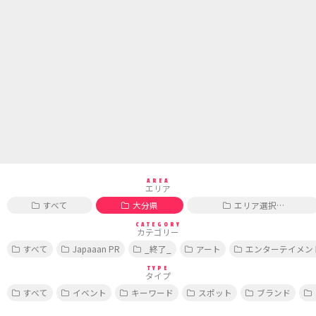
AREA
エリア
すべて
大分県
エリア選択…
CATEGORY
カテゴリー
すべて
Japaaan PR
_終了_
アート
エンターテイメン
TYPE
タイプ
すべて
イベント
キーワード
スポット
ブランド