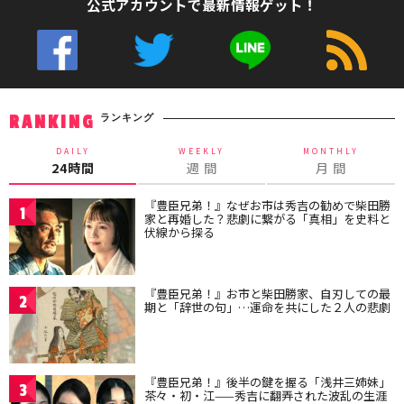
公式アカウントで最新情報ゲット！
ランキング
RANKING
DAILY
WEEKLY
MONTHLY
24時間
週 間
月 間
『豊臣兄弟！』なぜお市は秀吉の勧めで柴田勝
1
家と再婚した？悲劇に繋がる「真相」を史料と
伏線から探る
『豊臣兄弟！』お市と柴田勝家、自刃しての最
2
期と「辞世の句」…運命を共にした２人の悲劇
『豊臣兄弟！』後半の鍵を握る「浅井三姉妹」
3
茶々・初・江——秀吉に翻弄された波乱の生涯