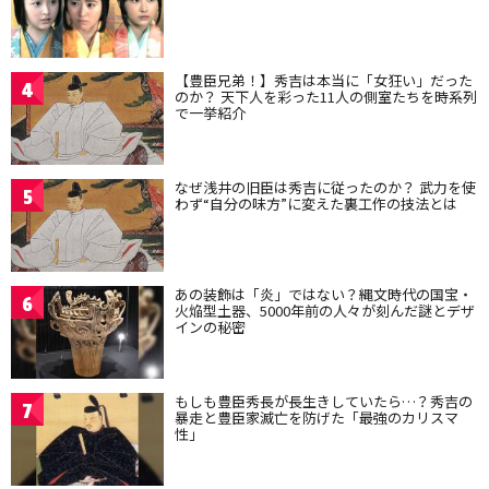
【豊臣兄弟！】秀吉は本当に「女狂い」だった
4
のか？ 天下人を彩った11人の側室たちを時系列
で一挙紹介
なぜ浅井の旧臣は秀吉に従ったのか？ 武力を使
5
わず“自分の味方”に変えた裏工作の技法とは
あの装飾は「炎」ではない？縄文時代の国宝・
6
火焔型土器、5000年前の人々が刻んだ謎とデザ
インの秘密
もしも豊臣秀長が長生きしていたら…？秀吉の
7
暴走と豊臣家滅亡を防げた「最強のカリスマ
性」