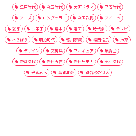
江戸時代
戦国時代
大河ドラマ
平安時代
アニメ
ロングセラー
戦国武将
スイーツ
雑学
お菓子
幕末
漫画
時代劇
テレビ
べらぼう
明治時代
徳川家康
織田信長
抹茶
デザイン
文房具
フィギュア
展覧会
鎌倉時代
豊臣秀吉
豊臣兄弟！
昭和時代
光る君へ
葛飾北斎
鎌倉殿の13人