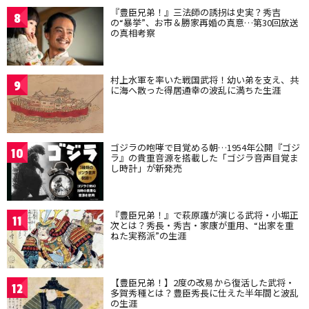
『豊臣兄弟！』三法師の誘拐は史実？秀吉
8
の“暴挙”、お市＆勝家再婚の真意…第30回放送
の真相考察
村上水軍を率いた戦国武将！幼い弟を支え、共
9
に海へ散った得居通幸の波乱に満ちた生涯
ゴジラの咆哮で目覚める朝…1954年公開『ゴジ
10
ラ』の貴重音源を搭載した「ゴジラ音声目覚ま
し時計」が新発売
『豊臣兄弟！』で萩原護が演じる武将・小堀正
11
次とは？秀長・秀吉・家康が重用、“出家を重
ねた実務派”の生涯
【豊臣兄弟！】2度の改易から復活した武将・
12
多賀秀種とは？豊臣秀長に仕えた半年間と波乱
の生涯