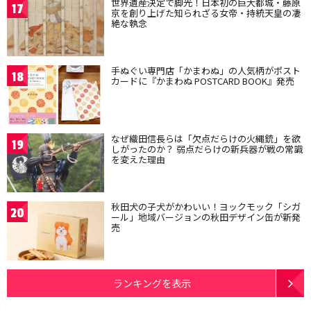
世界遺産決定で脚光！日本初の巨大都城・藤原
17
京を創り上げた知られざる女帝・持統天皇の凄
絶な執念
手ぬぐい専門店「かまわぬ」の人気柄がポスト
18
カードに『かまわぬ POSTCARD BOOK』発売
なぜ織田信長らは「欠点だらけの火縄銃」を欲
19
しがったのか？ 弱点だらけの新兵器が戦の常識
を変えた理由
秋田犬の子犬がかわいい！ヨックモック「シガ
20
ール」地域バージョンの秋田デザイン缶が新発
売
ランキングを表示