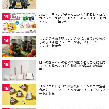
ハローキティ、ポチャッコたちが昭和レトロな
13
コインケースに！「サンリオキャラクターズ コ
インケース」第２弾
しっかり抹茶の味わい、さらに果実の香りも楽
14
しめる「無糖フレーバー抹茶」ストロベリー、
マンゴー新発売
日本の四季折々の植物や情景を描くことに相応
15
しい色を集めた水彩色鉛筆『色辞典』が新発
売！
コンビニおにぎりが文房具に！コンビニの定番
16
商品をモチーフにした文房具シリーズ『ジムマ
ート』誕生