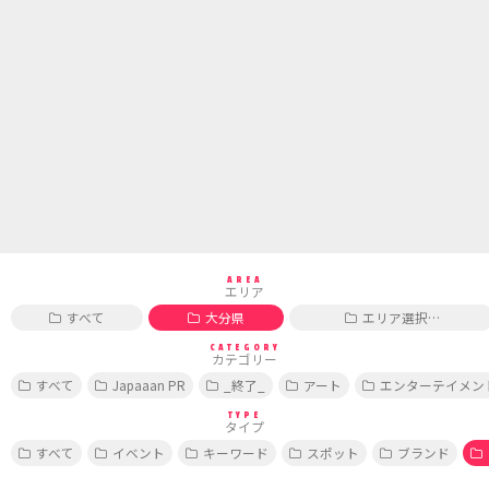
AREA
エリア
すべて
大分県
エリア選択…
CATEGORY
カテゴリー
すべて
Japaaan PR
_終了_
アート
エンターテイメン
TYPE
タイプ
すべて
イベント
キーワード
スポット
ブランド