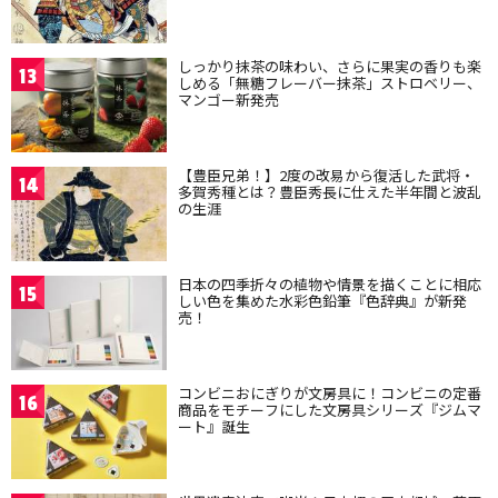
しっかり抹茶の味わい、さらに果実の香りも楽
13
しめる「無糖フレーバー抹茶」ストロベリー、
マンゴー新発売
【豊臣兄弟！】2度の改易から復活した武将・
14
多賀秀種とは？豊臣秀長に仕えた半年間と波乱
の生涯
日本の四季折々の植物や情景を描くことに相応
15
しい色を集めた水彩色鉛筆『色辞典』が新発
売！
コンビニおにぎりが文房具に！コンビニの定番
16
商品をモチーフにした文房具シリーズ『ジムマ
ート』誕生