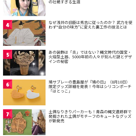
の壮絶すぎる生涯
なぜ浅井の旧臣は秀吉に従ったのか？ 武力を使
4
わず“自分の味方”に変えた裏工作の技法とは
あの装飾は「炎」ではない？縄文時代の国宝・
5
火焔型土器、5000年前の人々が刻んだ謎とデザ
インの秘密
鳩サブレーの豊島屋が『鳩の日』（8月10日）
6
限定グッズ詳細を発表！今年はシリコンポーチ
「はとっこ」
土偶なりきりパーカーも！青森の縄文遺跡群で
7
発掘された土偶がモチーフのキュートなグッズ
が新発売