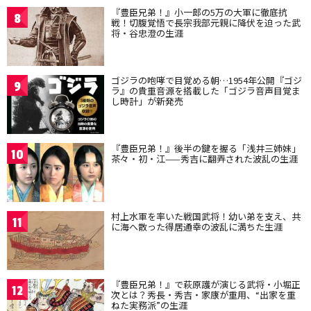
『豊臣兄弟！』小一郎の5万の大軍に徹底抗
8
戦！切腹覚悟で長宗我部元親に降伏を迫った武
将・谷忠澄の生涯
ゴジラの咆哮で目覚める朝…1954年公開『ゴジ
9
ラ』の貴重音源を搭載した「ゴジラ音声目覚ま
し時計」が新発売
『豊臣兄弟！』後半の鍵を握る「浅井三姉妹」
10
茶々・初・江——秀吉に翻弄された波乱の生涯
村上水軍を率いた戦国武将！幼い弟を支え、共
11
に海へ散った得居通幸の波乱に満ちた生涯
『豊臣兄弟！』で萩原護が演じる武将・小堀正
12
次とは？秀長・秀吉・家康が重用、“出家を重
ねた実務派”の生涯