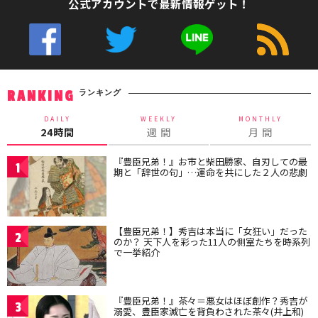
公式アカウントで最新情報ゲット！
ランキング
RANKING
DAILY
WEEKLY
MONTHLY
24時間
週 間
月 間
『豊臣兄弟！』お市と柴田勝家、自刃しての最
1
期と「辞世の句」…運命を共にした２人の悲劇
【豊臣兄弟！】秀吉は本当に「女狂い」だった
2
のか？ 天下人を彩った11人の側室たちを時系列
で一挙紹介
『豊臣兄弟！』茶々＝悪女はほぼ創作？秀吉が
3
溺愛、豊臣家滅亡を背負わされた茶々(井上和)