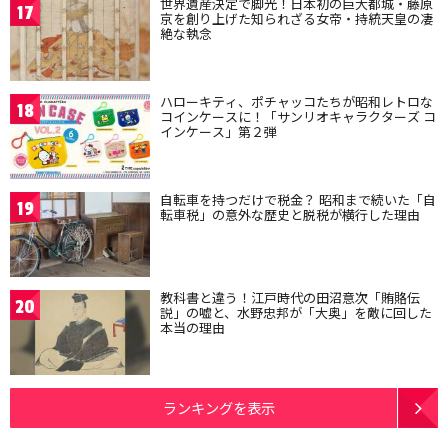
世界遺産決定で脚光！日本初の巨大都城・藤原
17
京を創り上げた知られざる女帝・持統天皇の凄
絶な執念
ハローキティ、ポチャッコたちが昭和レトロな
18
コインケースに！「サンリオキャラクターズ コ
インケース」第２弾
自転車を持つだけで税金？ 昭和まで続いた「自
19
転車税」の意外な歴史と脱税が横行した理由
教科書と違う！江戸時代の田沼意次「賄賂伝
20
説」の嘘と、水野忠邦が「大奥」を敵に回した
本当の理由
ランキングを表示