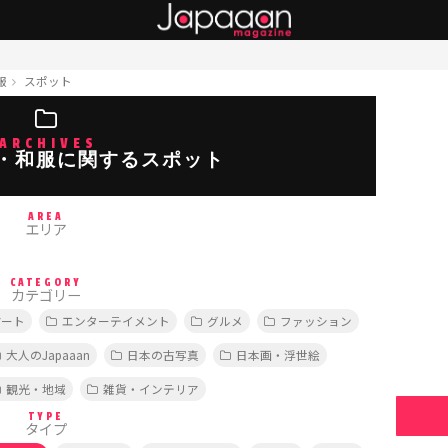
服
スポット
ARCHIVES
・和服に関するスポット
AREA
エリア
CATEGORY
カテゴリー
アート
エンターテイメント
グルメ
ファッション
大人のJapaaan
日本の古写真
日本画・浮世絵
観光・地域
雑貨・インテリア
TYPE
タイプ