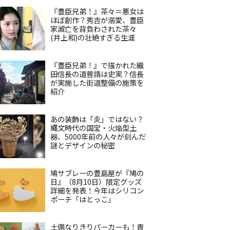
『豊臣兄弟！』茶々＝悪女は
ほぼ創作？秀吉が溺愛、豊臣
家滅亡を背負わされた茶々
(井上和)の壮絶すぎる生涯
『豊臣兄弟！』で描かれた織
田信長の道普請は史実？信長
が実施した街道整備の施策を
紹介
あの装飾は「炎」ではない？
縄文時代の国宝・火焔型土
器、5000年前の人々が刻んだ
謎とデザインの秘密
鳩サブレーの豊島屋が『鳩の
日』（8月10日）限定グッズ
詳細を発表！今年はシリコン
ポーチ「はとっこ」
土偶なりきりパーカーも！青