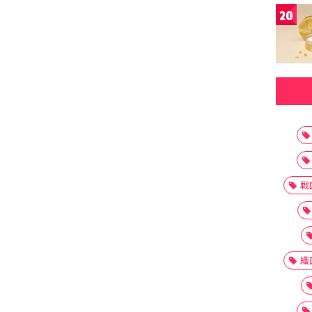
20
戦
織