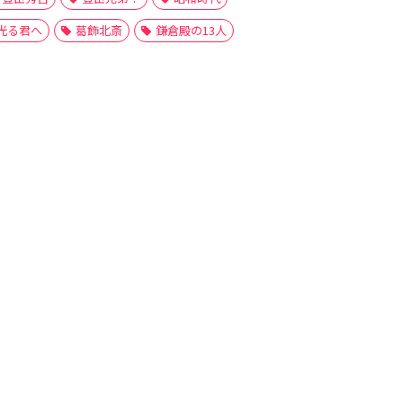
光る君へ
葛飾北斎
鎌倉殿の13人