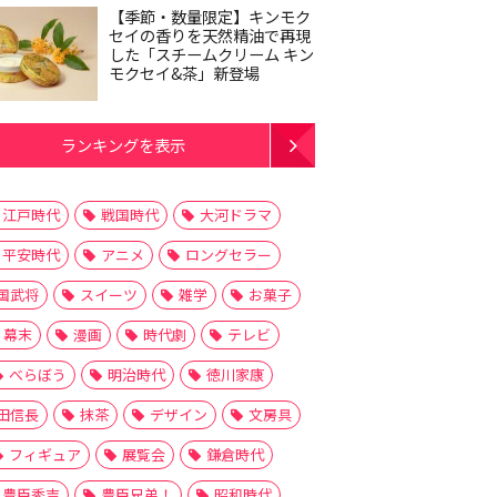
【季節・数量限定】キンモク
セイの香りを天然精油で再現
した「スチームクリーム キン
モクセイ&茶」新登場
ランキングを表示
江戸時代
戦国時代
大河ドラマ
平安時代
アニメ
ロングセラー
国武将
スイーツ
雑学
お菓子
幕末
漫画
時代劇
テレビ
べらぼう
明治時代
徳川家康
田信長
抹茶
デザイン
文房具
フィギュア
展覧会
鎌倉時代
豊臣秀吉
豊臣兄弟！
昭和時代