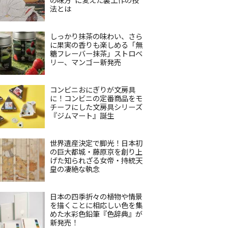
法とは
しっかり抹茶の味わい、さら
に果実の香りも楽しめる「無
糖フレーバー抹茶」ストロベ
リー、マンゴー新発売
コンビニおにぎりが文房具
に！コンビニの定番商品をモ
チーフにした文房具シリーズ
『ジムマート』誕生
世界遺産決定で脚光！日本初
の巨大都城・藤原京を創り上
げた知られざる女帝・持統天
皇の凄絶な執念
日本の四季折々の植物や情景
を描くことに相応しい色を集
めた水彩色鉛筆『色辞典』が
新発売！