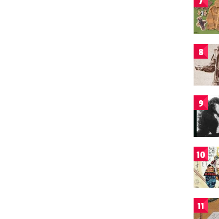
7
8
9
10
11