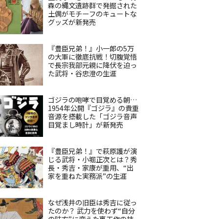
森の縄文遺跡群で発掘された
土偶がモチーフのキュートな
グッズが新発売
『豊臣兄弟！』小一郎の5万
の大軍に徹底抗戦！切腹覚悟
で長宗我部元親に降伏を迫っ
た武将・谷忠澄の生涯
ゴジラの咆哮で目覚める朝…
1954年公開『ゴジラ』の貴重
音源を搭載した「ゴジラ音声
目覚まし時計」が新発売
『豊臣兄弟！』で萩原護が演
じる武将・小堀正次とは？秀
長・秀吉・家康が重用、“出
家を重ねた実務派”の生涯
なぜ浅井の旧臣は秀吉に従っ
たのか？ 武力を使わず“自分
の味方”に変えた裏工作の技