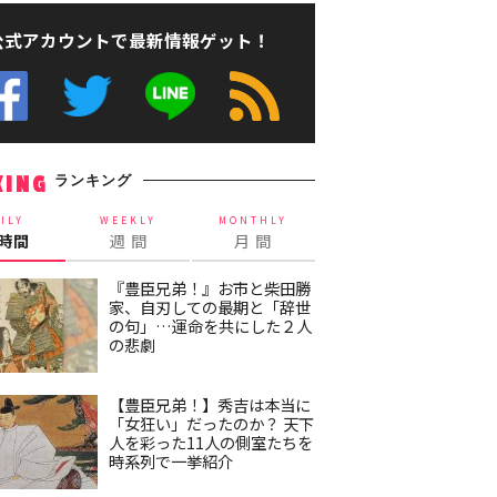
公式アカウントで最新情報ゲット！
ランキング
KING
ILY
WEEKLY
MONTHLY
4時間
週 間
月 間
『豊臣兄弟！』お市と柴田勝
家、自刃しての最期と「辞世
の句」…運命を共にした２人
の悲劇
【豊臣兄弟！】秀吉は本当に
「女狂い」だったのか？ 天下
人を彩った11人の側室たちを
時系列で一挙紹介