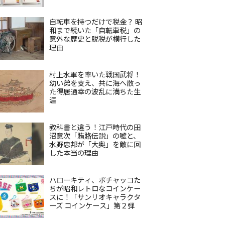
自転車を持つだけで税金？ 昭
和まで続いた「自転車税」の
意外な歴史と脱税が横行した
理由
村上水軍を率いた戦国武将！
幼い弟を支え、共に海へ散っ
た得居通幸の波乱に満ちた生
涯
教科書と違う！江戸時代の田
沼意次「賄賂伝説」の嘘と、
水野忠邦が「大奥」を敵に回
した本当の理由
ハローキティ、ポチャッコた
ちが昭和レトロなコインケー
スに！「サンリオキャラクタ
ーズ コインケース」第２弾