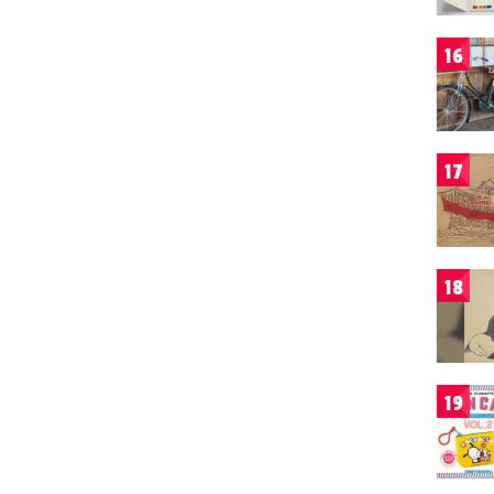
16
17
18
19