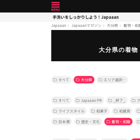
手洗いをしっかりしよう！Japaaan
Japaaan
Japaaanマガジン
大分県
着物・和
大分県の着物
すべて
大分県
エリア選択…
すべて
Japaaan PR
_終了_
ライフスタイル
和菓子
和雑貨
日本酒
歴史・文化
着物・和服