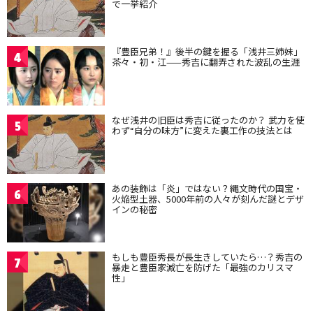
で一挙紹介
『豊臣兄弟！』後半の鍵を握る「浅井三姉妹」
4
茶々・初・江——秀吉に翻弄された波乱の生涯
なぜ浅井の旧臣は秀吉に従ったのか？ 武力を使
5
わず“自分の味方”に変えた裏工作の技法とは
あの装飾は「炎」ではない？縄文時代の国宝・
6
火焔型土器、5000年前の人々が刻んだ謎とデザ
インの秘密
もしも豊臣秀長が長生きしていたら…？秀吉の
7
暴走と豊臣家滅亡を防げた「最強のカリスマ
性」