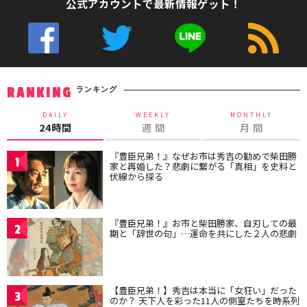
公式アカウントで最新情報ゲット！
ランキング
RANKING
DAILY
WEEKLY
MONTHLY
24時間
週 間
月 間
『豊臣兄弟！』なぜお市は秀吉の勧めで柴田勝
1
家と再婚した？悲劇に繋がる「真相」を史料と
伏線から探る
『豊臣兄弟！』お市と柴田勝家、自刃しての最
2
期と「辞世の句」…運命を共にした２人の悲劇
【豊臣兄弟！】秀吉は本当に「女狂い」だった
3
のか？ 天下人を彩った11人の側室たちを時系列