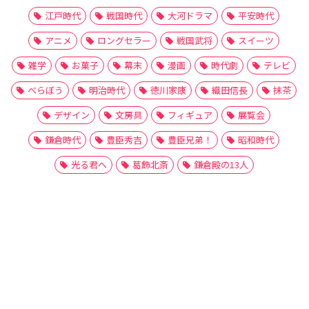
江戸時代
戦国時代
大河ドラマ
平安時代
アニメ
ロングセラー
戦国武将
スイーツ
雑学
お菓子
幕末
漫画
時代劇
テレビ
べらぼう
明治時代
徳川家康
織田信長
抹茶
デザイン
文房具
フィギュア
展覧会
鎌倉時代
豊臣秀吉
豊臣兄弟！
昭和時代
光る君へ
葛飾北斎
鎌倉殿の13人