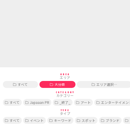
AREA
エリア
すべて
大分県
エリア選択…
CATEGORY
カテゴリー
すべて
Japaaan PR
_終了_
アート
エンターテイメン
TYPE
タイプ
すべて
イベント
キーワード
スポット
ブランド