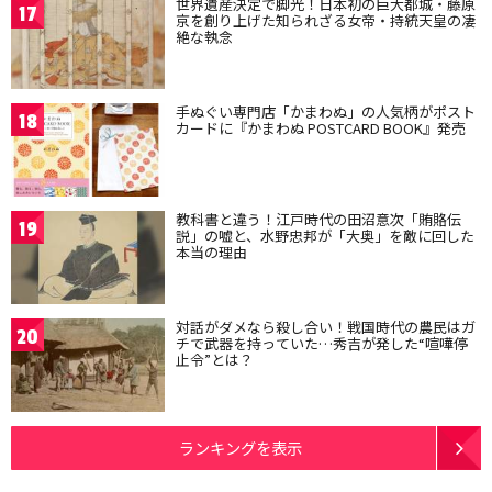
世界遺産決定で脚光！日本初の巨大都城・藤原
17
京を創り上げた知られざる女帝・持統天皇の凄
絶な執念
手ぬぐい専門店「かまわぬ」の人気柄がポスト
18
カードに『かまわぬ POSTCARD BOOK』発売
教科書と違う！江戸時代の田沼意次「賄賂伝
19
説」の嘘と、水野忠邦が「大奥」を敵に回した
本当の理由
対話がダメなら殺し合い！戦国時代の農民はガ
20
チで武器を持っていた…秀吉が発した“喧嘩停
止令”とは？
ランキングを表示