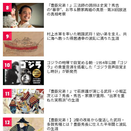
『豊臣兄弟！』三法師の誘拐は史実？秀吉
8
の“暴挙”、お市＆勝家再婚の真意…第30回放送
の真相考察
村上水軍を率いた戦国武将！幼い弟を支え、共
9
に海へ散った得居通幸の波乱に満ちた生涯
ゴジラの咆哮で目覚める朝…1954年公開『ゴジ
10
ラ』の貴重音源を搭載した「ゴジラ音声目覚ま
し時計」が新発売
『豊臣兄弟！』で萩原護が演じる武将・小堀正
11
次とは？秀長・秀吉・家康が重用、“出家を重
ねた実務派”の生涯
【豊臣兄弟！】2度の改易から復活した武将・
12
多賀秀種とは？豊臣秀長に仕えた半年間と波乱
の生涯