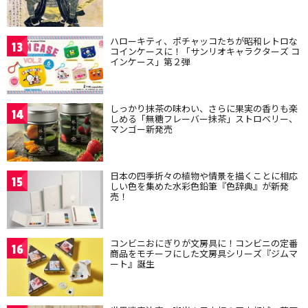
ハローキティ、ポチャッコたちが昭和レトロな
13
コインケースに！「サンリオキャラクターズ コ
インケース」第２弾
しっかり抹茶の味わい、さらに果実の香りも楽
14
しめる「無糖フレーバー抹茶」ストロベリー、
マンゴー新発売
日本の四季折々の植物や情景を描くことに相応
15
しい色を集めた水彩色鉛筆『色辞典』が新発
売！
コンビニおにぎりが文房具に！コンビニの定番
16
商品をモチーフにした文房具シリーズ『ジムマ
ート』誕生