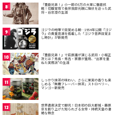
『豊臣兄弟！』小一郎の5万の大軍に徹底抗
8
戦！切腹覚悟で長宗我部元親に降伏を迫った武
将・谷忠澄の生涯
ゴジラの咆哮で目覚める朝…1954年公開『ゴジ
9
ラ』の貴重音源を搭載した「ゴジラ音声目覚ま
し時計」が新発売
『豊臣兄弟！』で萩原護が演じる武将・小堀正
10
次とは？秀長・秀吉・家康が重用、“出家を重
ねた実務派”の生涯
しっかり抹茶の味わい、さらに果実の香りも楽
11
しめる「無糖フレーバー抹茶」ストロベリー、
マンゴー新発売
世界遺産決定で脚光！日本初の巨大都城・藤原
12
京を創り上げた知られざる女帝・持統天皇の凄
絶な執念