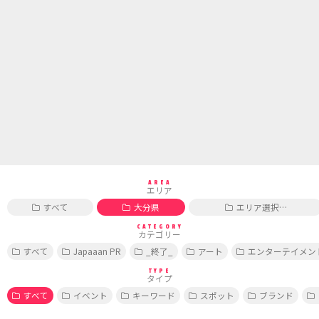
AREA
エリア
すべて
大分県
エリア選択…
CATEGORY
カテゴリー
すべて
Japaaan PR
_終了_
アート
エンターテイメン
TYPE
タイプ
すべて
イベント
キーワード
スポット
ブランド