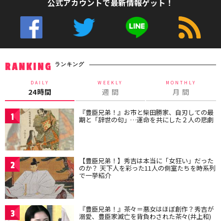
公式アカウントで最新情報ゲット！
ランキング
RANKING
DAILY
WEEKLY
MONTHLY
24時間
週 間
月 間
『豊臣兄弟！』お市と柴田勝家、自刃しての最
1
期と「辞世の句」…運命を共にした２人の悲劇
【豊臣兄弟！】秀吉は本当に「女狂い」だった
2
のか？ 天下人を彩った11人の側室たちを時系列
で一挙紹介
『豊臣兄弟！』茶々＝悪女はほぼ創作？秀吉が
3
溺愛、豊臣家滅亡を背負わされた茶々(井上和)