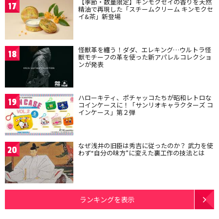
【季節・数量限定】キンモクセイの香りを天然
17
精油で再現した「スチームクリーム キンモクセ
イ&茶」新登場
怪獣革を纏う！ダダ、エレキング…ウルトラ怪
18
獣モチーフの革を使った新アパレルコレクショ
ンが発表
ハローキティ、ポチャッコたちが昭和レトロな
19
コインケースに！「サンリオキャラクターズ コ
インケース」第２弾
なぜ浅井の旧臣は秀吉に従ったのか？ 武力を使
20
わず“自分の味方”に変えた裏工作の技法とは
ランキングを表示