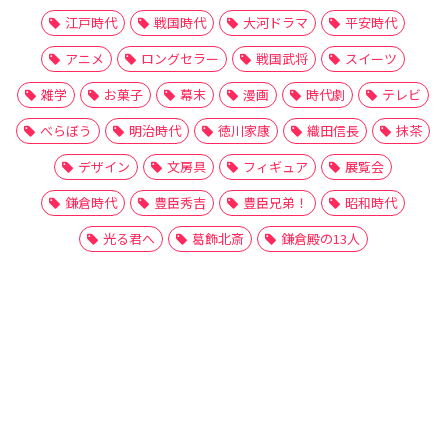
江戸時代
戦国時代
大河ドラマ
平安時代
アニメ
ロングセラー
戦国武将
スイーツ
雑学
お菓子
幕末
漫画
時代劇
テレビ
べらぼう
明治時代
徳川家康
織田信長
抹茶
デザイン
文房具
フィギュア
展覧会
鎌倉時代
豊臣秀吉
豊臣兄弟！
昭和時代
光る君へ
葛飾北斎
鎌倉殿の13人