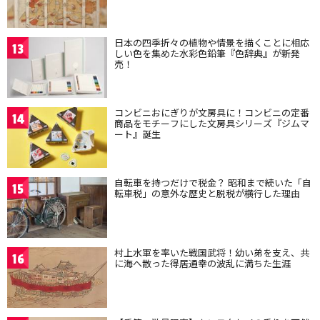
日本の四季折々の植物や情景を描くことに相応
13
しい色を集めた水彩色鉛筆『色辞典』が新発
売！
コンビニおにぎりが文房具に！コンビニの定番
14
商品をモチーフにした文房具シリーズ『ジムマ
ート』誕生
自転車を持つだけで税金？ 昭和まで続いた「自
15
転車税」の意外な歴史と脱税が横行した理由
村上水軍を率いた戦国武将！幼い弟を支え、共
16
に海へ散った得居通幸の波乱に満ちた生涯