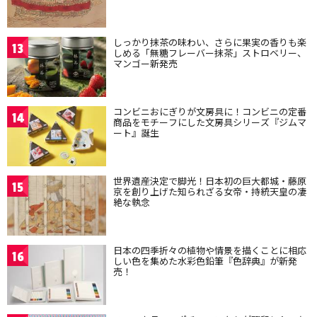
しっかり抹茶の味わい、さらに果実の香りも楽
13
しめる「無糖フレーバー抹茶」ストロベリー、
マンゴー新発売
コンビニおにぎりが文房具に！コンビニの定番
14
商品をモチーフにした文房具シリーズ『ジムマ
ート』誕生
世界遺産決定で脚光！日本初の巨大都城・藤原
15
京を創り上げた知られざる女帝・持統天皇の凄
絶な執念
日本の四季折々の植物や情景を描くことに相応
16
しい色を集めた水彩色鉛筆『色辞典』が新発
売！