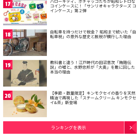
ハローキティ、ポチャッコたちが昭和レトロな
17
コインケースに！「サンリオキャラクターズ コ
インケース」第２弾
自転車を持つだけで税金？ 昭和まで続いた「自
18
転車税」の意外な歴史と脱税が横行した理由
教科書と違う！江戸時代の田沼意次「賄賂伝
19
説」の嘘と、水野忠邦が「大奥」を敵に回した
本当の理由
【季節・数量限定】キンモクセイの香りを天然
20
精油で再現した「スチームクリーム キンモクセ
イ&茶」新登場
ランキングを表示