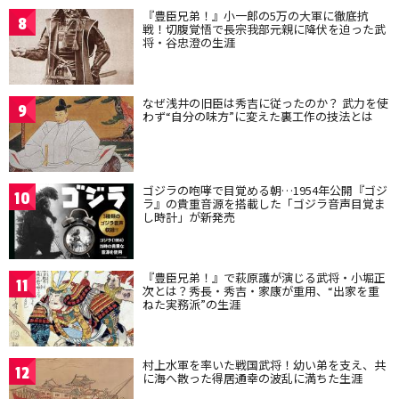
『豊臣兄弟！』小一郎の5万の大軍に徹底抗
8
戦！切腹覚悟で長宗我部元親に降伏を迫った武
将・谷忠澄の生涯
なぜ浅井の旧臣は秀吉に従ったのか？ 武力を使
9
わず“自分の味方”に変えた裏工作の技法とは
ゴジラの咆哮で目覚める朝…1954年公開『ゴジ
10
ラ』の貴重音源を搭載した「ゴジラ音声目覚ま
し時計」が新発売
『豊臣兄弟！』で萩原護が演じる武将・小堀正
11
次とは？秀長・秀吉・家康が重用、“出家を重
ねた実務派”の生涯
村上水軍を率いた戦国武将！幼い弟を支え、共
12
に海へ散った得居通幸の波乱に満ちた生涯