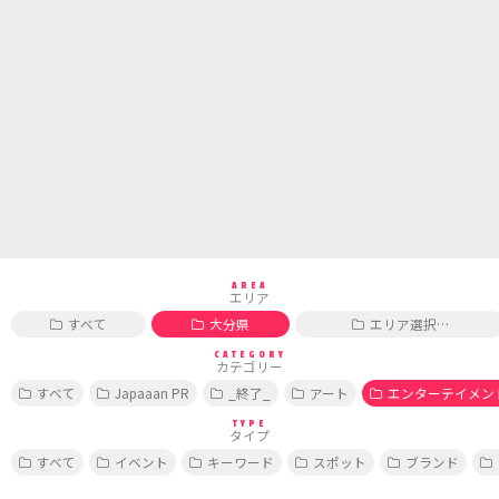
AREA
エリア
すべて
大分県
エリア選択…
CATEGORY
カテゴリー
すべて
Japaaan PR
_終了_
アート
エンターテイメン
TYPE
タイプ
すべて
イベント
キーワード
スポット
ブランド