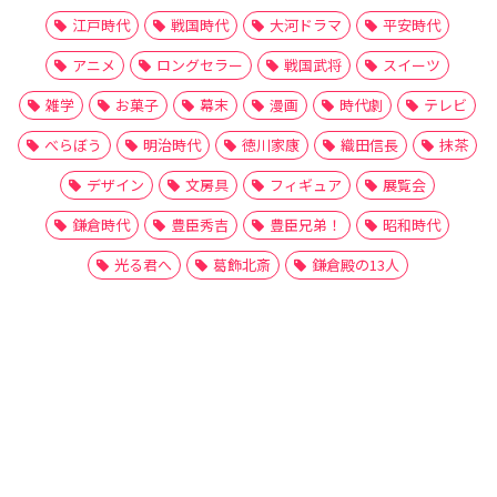
江戸時代
戦国時代
大河ドラマ
平安時代
アニメ
ロングセラー
戦国武将
スイーツ
雑学
お菓子
幕末
漫画
時代劇
テレビ
べらぼう
明治時代
徳川家康
織田信長
抹茶
デザイン
文房具
フィギュア
展覧会
鎌倉時代
豊臣秀吉
豊臣兄弟！
昭和時代
光る君へ
葛飾北斎
鎌倉殿の13人