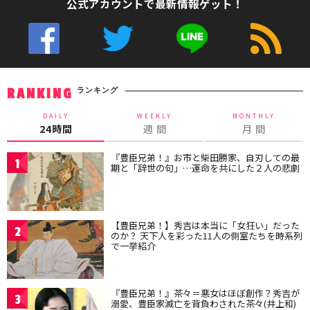
公式アカウントで最新情報ゲット！
ランキング
RANKING
DAILY
WEEKLY
MONTHLY
24時間
週 間
月 間
『豊臣兄弟！』お市と柴田勝家、自刃しての最
1
期と「辞世の句」…運命を共にした２人の悲劇
【豊臣兄弟！】秀吉は本当に「女狂い」だった
2
のか？ 天下人を彩った11人の側室たちを時系列
で一挙紹介
『豊臣兄弟！』茶々＝悪女はほぼ創作？秀吉が
3
溺愛、豊臣家滅亡を背負わされた茶々(井上和)