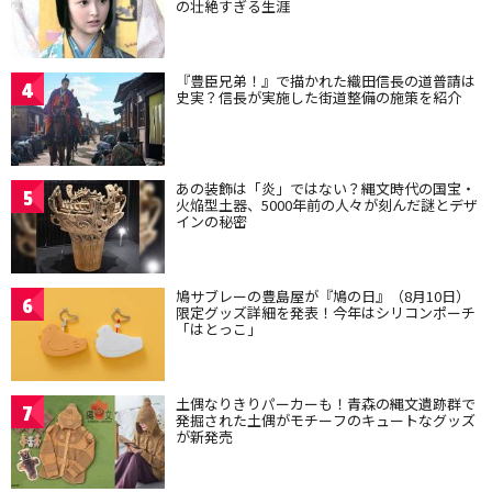
の壮絶すぎる生涯
『豊臣兄弟！』で描かれた織田信長の道普請は
4
史実？信長が実施した街道整備の施策を紹介
あの装飾は「炎」ではない？縄文時代の国宝・
5
火焔型土器、5000年前の人々が刻んだ謎とデザ
インの秘密
鳩サブレーの豊島屋が『鳩の日』（8月10日）
6
限定グッズ詳細を発表！今年はシリコンポーチ
「はとっこ」
土偶なりきりパーカーも！青森の縄文遺跡群で
7
発掘された土偶がモチーフのキュートなグッズ
が新発売