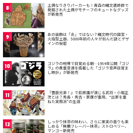
土偶なりきりパーカーも！青森の縄文遺跡群で
8
発掘された土偶がモチーフのキュートなグッズ
が新発売
あの装飾は「炎」ではない？縄文時代の国宝・
9
火焔型土器、5000年前の人々が刻んだ謎とデザ
インの秘密
ゴジラの咆哮で目覚める朝…1954年公開『ゴジ
10
ラ』の貴重音源を搭載した「ゴジラ音声目覚ま
し時計」が新発売
『豊臣兄弟！』で萩原護が演じる武将・小堀正
11
次とは？秀長・秀吉・家康が重用、“出家を重
ねた実務派”の生涯
しっかり抹茶の味わい、さらに果実の香りも楽
12
しめる「無糖フレーバー抹茶」ストロベリー、
マンゴー新発売