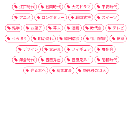
江戸時代
戦国時代
大河ドラマ
平安時代
アニメ
ロングセラー
戦国武将
スイーツ
雑学
お菓子
幕末
漫画
時代劇
テレビ
べらぼう
明治時代
織田信長
徳川家康
抹茶
デザイン
文房具
フィギュア
展覧会
鎌倉時代
豊臣秀吉
豊臣兄弟！
昭和時代
光る君へ
葛飾北斎
鎌倉殿の13人