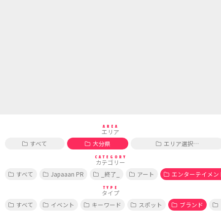
AREA
エリア
すべて
大分県
エリア選択…
CATEGORY
カテゴリー
すべて
Japaaan PR
_終了_
アート
エンターテイメン
TYPE
タイプ
すべて
イベント
キーワード
スポット
ブランド