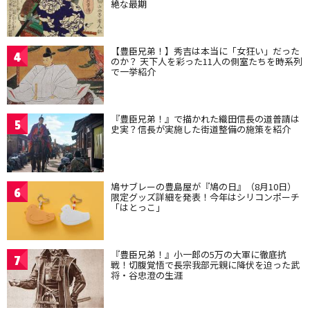
絶な最期
【豊臣兄弟！】秀吉は本当に「女狂い」だった
4
のか？ 天下人を彩った11人の側室たちを時系列
で一挙紹介
『豊臣兄弟！』で描かれた織田信長の道普請は
5
史実？信長が実施した街道整備の施策を紹介
鳩サブレーの豊島屋が『鳩の日』（8月10日）
6
限定グッズ詳細を発表！今年はシリコンポーチ
「はとっこ」
『豊臣兄弟！』小一郎の5万の大軍に徹底抗
7
戦！切腹覚悟で長宗我部元親に降伏を迫った武
将・谷忠澄の生涯