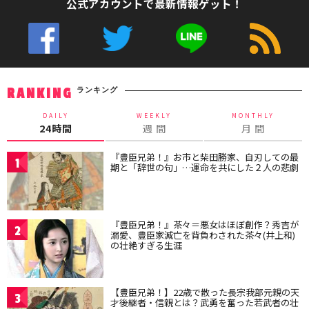
公式アカウントで最新情報ゲット！
ランキング
RANKING
DAILY
WEEKLY
MONTHLY
24時間
週 間
月 間
『豊臣兄弟！』お市と柴田勝家、自刃しての最
1
期と「辞世の句」…運命を共にした２人の悲劇
『豊臣兄弟！』茶々＝悪女はほぼ創作？秀吉が
2
溺愛、豊臣家滅亡を背負わされた茶々(井上和)
の壮絶すぎる生涯
【豊臣兄弟！】22歳で散った長宗我部元親の天
3
才後継者・信親とは？武勇を奮った若武者の壮