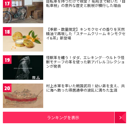
自転車を持つだけで税金？ 昭和まで続いた「自
17
転車税」の意外な歴史と脱税が横行した理由
【季節・数量限定】キンモクセイの香りを天然
18
精油で再現した「スチームクリーム キンモクセ
イ&茶」新登場
怪獣革を纏う！ダダ、エレキング…ウルトラ怪
19
獣モチーフの革を使った新アパレルコレクショ
ンが発表
村上水軍を率いた戦国武将！幼い弟を支え、共
20
に海へ散った得居通幸の波乱に満ちた生涯
ランキングを表示