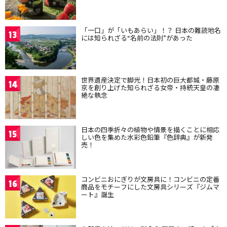
「一口」が「いもあらい」！？ 日本の難読地名
13
には知られざる“名前の法則”があった
世界遺産決定で脚光！日本初の巨大都城・藤原
14
京を創り上げた知られざる女帝・持統天皇の凄
絶な執念
日本の四季折々の植物や情景を描くことに相応
15
しい色を集めた水彩色鉛筆『色辞典』が新発
売！
コンビニおにぎりが文房具に！コンビニの定番
16
商品をモチーフにした文房具シリーズ『ジムマ
ート』誕生