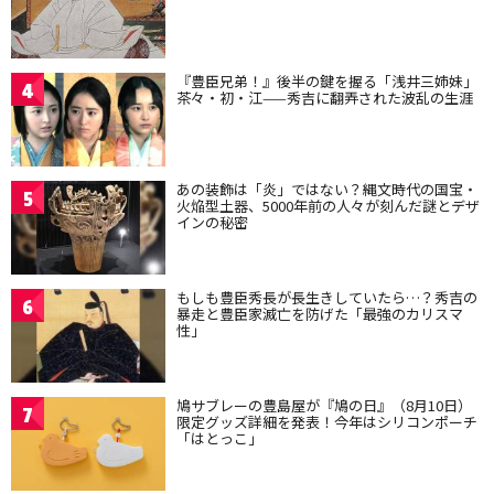
『豊臣兄弟！』後半の鍵を握る「浅井三姉妹」
4
茶々・初・江——秀吉に翻弄された波乱の生涯
あの装飾は「炎」ではない？縄文時代の国宝・
5
火焔型土器、5000年前の人々が刻んだ謎とデザ
インの秘密
もしも豊臣秀長が長生きしていたら…？秀吉の
6
暴走と豊臣家滅亡を防げた「最強のカリスマ
性」
鳩サブレーの豊島屋が『鳩の日』（8月10日）
7
限定グッズ詳細を発表！今年はシリコンポーチ
「はとっこ」