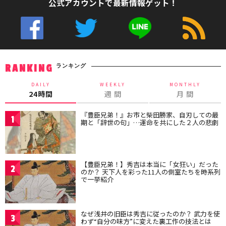
公式アカウントで最新情報ゲット！
ランキング
RANKING
DAILY
WEEKLY
MONTHLY
24時間
週 間
月 間
『豊臣兄弟！』お市と柴田勝家、自刃しての最
1
期と「辞世の句」…運命を共にした２人の悲劇
【豊臣兄弟！】秀吉は本当に「女狂い」だった
2
のか？ 天下人を彩った11人の側室たちを時系列
で一挙紹介
なぜ浅井の旧臣は秀吉に従ったのか？ 武力を使
3
わず“自分の味方”に変えた裏工作の技法とは