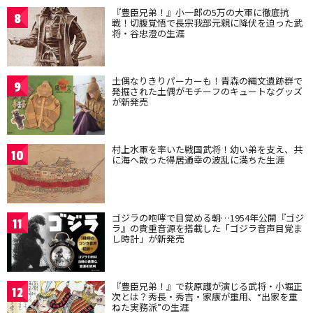
『豊臣兄弟！』小一郎の5万の大軍に徹底抗
8
戦！切腹覚悟で長宗我部元親に降伏を迫った武
将・谷忠澄の生涯
土偶なりきりパーカーも！青森の縄文遺跡群で
9
発掘された土偶がモチーフのキュートなグッズ
が新発売
村上水軍を率いた戦国武将！幼い弟を支え、共
10
に海へ散った得居通幸の波乱に満ちた生涯
ゴジラの咆哮で目覚める朝…1954年公開『ゴジ
11
ラ』の貴重音源を搭載した「ゴジラ音声目覚ま
し時計」が新発売
『豊臣兄弟！』で萩原護が演じる武将・小堀正
12
次とは？秀長・秀吉・家康が重用、“出家を重
ねた実務派”の生涯