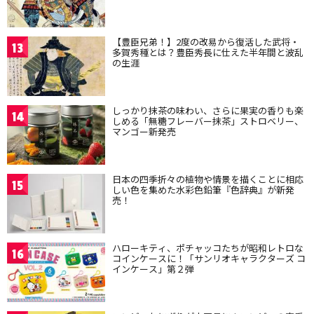
【豊臣兄弟！】2度の改易から復活した武将・
13
多賀秀種とは？豊臣秀長に仕えた半年間と波乱
の生涯
しっかり抹茶の味わい、さらに果実の香りも楽
14
しめる「無糖フレーバー抹茶」ストロベリー、
マンゴー新発売
日本の四季折々の植物や情景を描くことに相応
15
しい色を集めた水彩色鉛筆『色辞典』が新発
売！
ハローキティ、ポチャッコたちが昭和レトロな
16
コインケースに！「サンリオキャラクターズ コ
インケース」第２弾