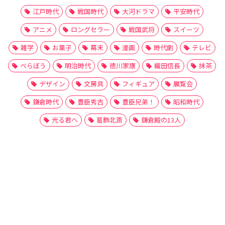
江戸時代
戦国時代
大河ドラマ
平安時代
アニメ
ロングセラー
戦国武将
スイーツ
雑学
お菓子
幕末
漫画
時代劇
テレビ
べらぼう
明治時代
徳川家康
織田信長
抹茶
デザイン
文房具
フィギュア
展覧会
鎌倉時代
豊臣秀吉
豊臣兄弟！
昭和時代
光る君へ
葛飾北斎
鎌倉殿の13人