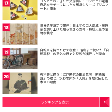
コンビニおにぎりが文房具に！コンビニの定番
17
商品をモチーフにした文房具シリーズ『ジムマ
ート』誕生
世界遺産決定で脚光！日本初の巨大都城・藤原
18
京を創り上げた知られざる女帝・持統天皇の凄
絶な執念
自転車を持つだけで税金？ 昭和まで続いた「自
19
転車税」の意外な歴史と脱税が横行した理由
教科書と違う！江戸時代の田沼意次「賄賂伝
20
説」の嘘と、水野忠邦が「大奥」を敵に回した
本当の理由
ランキングを表示