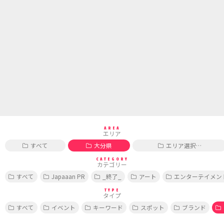
AREA
エリア
すべて
大分県
エリア選択…
CATEGORY
カテゴリー
すべて
Japaaan PR
_終了_
アート
エンターテイメン
TYPE
タイプ
すべて
イベント
キーワード
スポット
ブランド