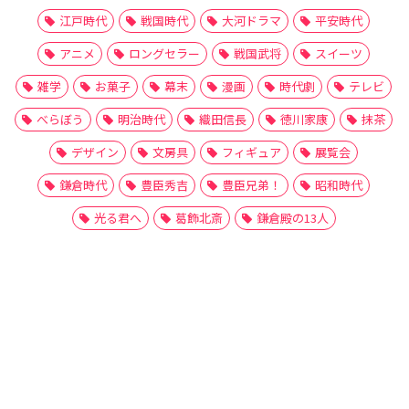
江戸時代
戦国時代
大河ドラマ
平安時代
アニメ
ロングセラー
戦国武将
スイーツ
雑学
お菓子
幕末
漫画
時代劇
テレビ
べらぼう
明治時代
織田信長
徳川家康
抹茶
デザイン
文房具
フィギュア
展覧会
鎌倉時代
豊臣秀吉
豊臣兄弟！
昭和時代
光る君へ
葛飾北斎
鎌倉殿の13人