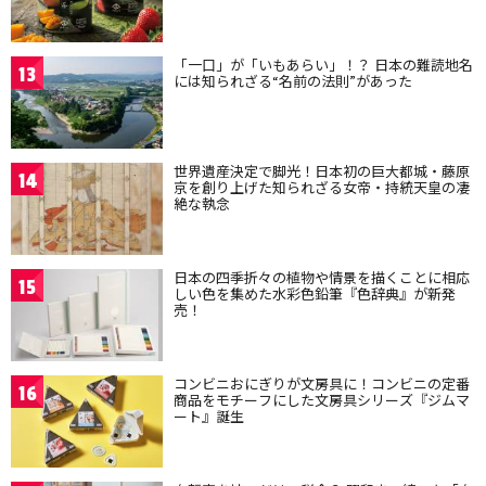
「一口」が「いもあらい」！？ 日本の難読地名
13
には知られざる“名前の法則”があった
世界遺産決定で脚光！日本初の巨大都城・藤原
14
京を創り上げた知られざる女帝・持統天皇の凄
絶な執念
日本の四季折々の植物や情景を描くことに相応
15
しい色を集めた水彩色鉛筆『色辞典』が新発
売！
コンビニおにぎりが文房具に！コンビニの定番
16
商品をモチーフにした文房具シリーズ『ジムマ
ート』誕生