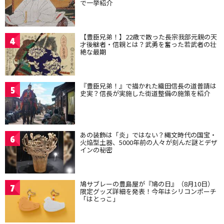
で一挙紹介
【豊臣兄弟！】22歳で散った長宗我部元親の天
4
才後継者・信親とは？武勇を奮った若武者の壮
絶な最期
『豊臣兄弟！』で描かれた織田信長の道普請は
5
史実？信長が実施した街道整備の施策を紹介
あの装飾は「炎」ではない？縄文時代の国宝・
6
火焔型土器、5000年前の人々が刻んだ謎とデザ
インの秘密
鳩サブレーの豊島屋が『鳩の日』（8月10日）
7
限定グッズ詳細を発表！今年はシリコンポーチ
「はとっこ」