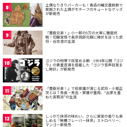
土偶なりきりパーカーも！青森の縄文遺跡群で
8
発掘された土偶がモチーフのキュートなグッズ
が新発売
『豊臣兄弟！』小一郎の5万の大軍に徹底抗
9
戦！切腹覚悟で長宗我部元親に降伏を迫った武
将・谷忠澄の生涯
ゴジラの咆哮で目覚める朝…1954年公開『ゴジ
10
ラ』の貴重音源を搭載した「ゴジラ音声目覚ま
し時計」が新発売
『豊臣兄弟！』で萩原護が演じる武将・小堀正
11
次とは？秀長・秀吉・家康が重用、“出家を重
ねた実務派”の生涯
しっかり抹茶の味わい、さらに果実の香りも楽
12
しめる「無糖フレーバー抹茶」ストロベリー、
マンゴー新発売