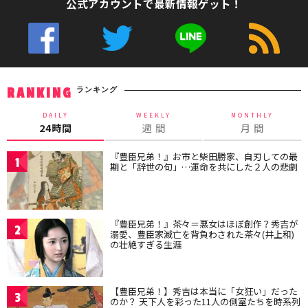
公式アカウントで最新情報ゲット！
ランキング
RANKING
DAILY
WEEKLY
MONTHLY
24時間
週 間
月 間
『豊臣兄弟！』お市と柴田勝家、自刃しての最
1
期と「辞世の句」…運命を共にした２人の悲劇
『豊臣兄弟！』茶々＝悪女はほぼ創作？秀吉が
2
溺愛、豊臣家滅亡を背負わされた茶々(井上和)
の壮絶すぎる生涯
【豊臣兄弟！】秀吉は本当に「女狂い」だった
3
のか？ 天下人を彩った11人の側室たちを時系列