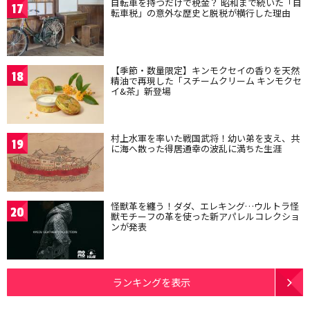
自転車を持つだけで税金？ 昭和まで続いた「自
17
転車税」の意外な歴史と脱税が横行した理由
【季節・数量限定】キンモクセイの香りを天然
18
精油で再現した「スチームクリーム キンモクセ
イ&茶」新登場
村上水軍を率いた戦国武将！幼い弟を支え、共
19
に海へ散った得居通幸の波乱に満ちた生涯
怪獣革を纏う！ダダ、エレキング…ウルトラ怪
20
獣モチーフの革を使った新アパレルコレクショ
ンが発表
ランキングを表示