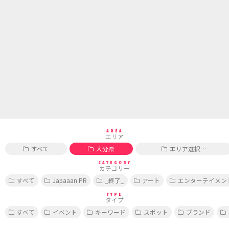
AREA
エリア
すべて
大分県
エリア選択…
CATEGORY
カテゴリー
すべて
Japaaan PR
_終了_
アート
エンターテイメン
TYPE
タイプ
すべて
イベント
キーワード
スポット
ブランド