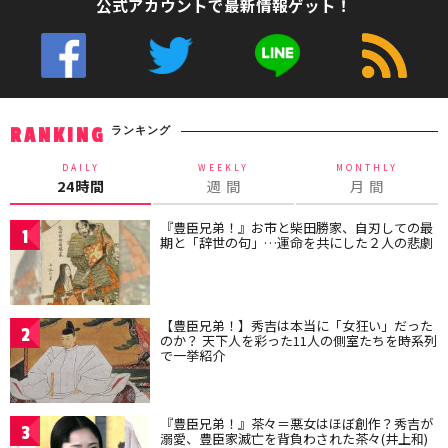
公式アカウントで最新情報ゲット！
ランキング
RANKING
DAILY
WEEKLY
MONTHLY
24時間
週 間
月 間
『豊臣兄弟！』お市と柴田勝家、自刃しての最
1
期と「辞世の句」…運命を共にした２人の悲劇
【豊臣兄弟！】秀吉は本当に「女狂い」だった
2
のか？ 天下人を彩った11人の側室たちを時系列
で一挙紹介
『豊臣兄弟！』茶々＝悪女はほぼ創作？秀吉が
3
溺愛、豊臣家滅亡を背負わされた茶々(井上和)