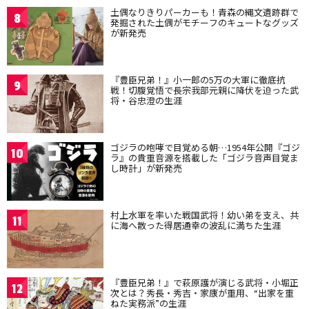
土偶なりきりパーカーも！青森の縄文遺跡群で
8
発掘された土偶がモチーフのキュートなグッズ
が新発売
『豊臣兄弟！』小一郎の5万の大軍に徹底抗
9
戦！切腹覚悟で長宗我部元親に降伏を迫った武
将・谷忠澄の生涯
ゴジラの咆哮で目覚める朝…1954年公開『ゴジ
10
ラ』の貴重音源を搭載した「ゴジラ音声目覚ま
し時計」が新発売
村上水軍を率いた戦国武将！幼い弟を支え、共
11
に海へ散った得居通幸の波乱に満ちた生涯
『豊臣兄弟！』で萩原護が演じる武将・小堀正
12
次とは？秀長・秀吉・家康が重用、“出家を重
ねた実務派”の生涯