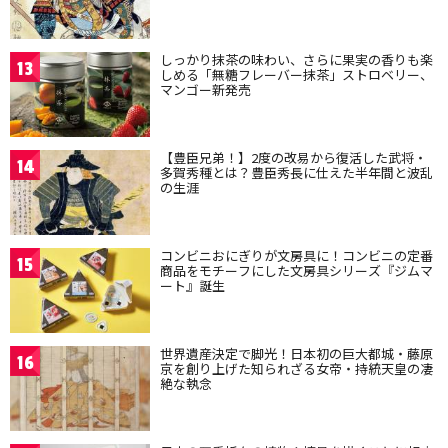
しっかり抹茶の味わい、さらに果実の香りも楽
13
しめる「無糖フレーバー抹茶」ストロベリー、
マンゴー新発売
【豊臣兄弟！】2度の改易から復活した武将・
14
多賀秀種とは？豊臣秀長に仕えた半年間と波乱
の生涯
コンビニおにぎりが文房具に！コンビニの定番
15
商品をモチーフにした文房具シリーズ『ジムマ
ート』誕生
世界遺産決定で脚光！日本初の巨大都城・藤原
16
京を創り上げた知られざる女帝・持統天皇の凄
絶な執念