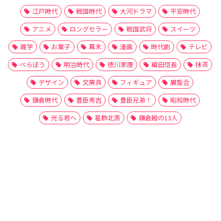
江戸時代
戦国時代
大河ドラマ
平安時代
アニメ
ロングセラー
戦国武将
スイーツ
雑学
お菓子
幕末
漫画
時代劇
テレビ
べらぼう
明治時代
徳川家康
織田信長
抹茶
デザイン
文房具
フィギュア
展覧会
鎌倉時代
豊臣秀吉
豊臣兄弟！
昭和時代
光る君へ
葛飾北斎
鎌倉殿の13人