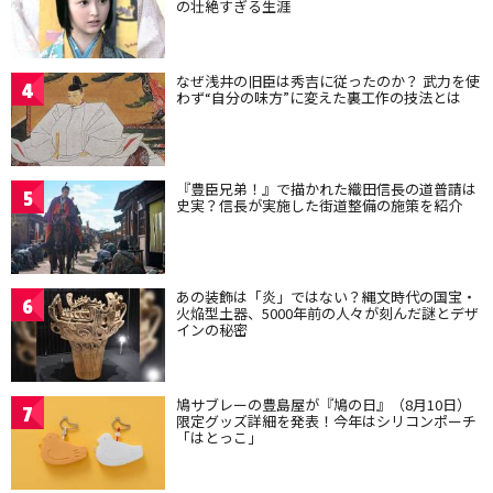
の壮絶すぎる生涯
なぜ浅井の旧臣は秀吉に従ったのか？ 武力を使
4
わず“自分の味方”に変えた裏工作の技法とは
『豊臣兄弟！』で描かれた織田信長の道普請は
5
史実？信長が実施した街道整備の施策を紹介
あの装飾は「炎」ではない？縄文時代の国宝・
6
火焔型土器、5000年前の人々が刻んだ謎とデザ
インの秘密
鳩サブレーの豊島屋が『鳩の日』（8月10日）
7
限定グッズ詳細を発表！今年はシリコンポーチ
「はとっこ」