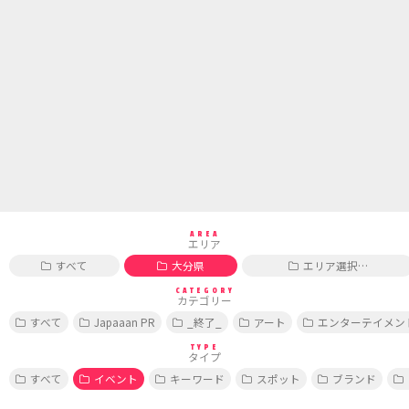
AREA
エリア
すべて
大分県
エリア選択…
CATEGORY
カテゴリー
すべて
Japaaan PR
_終了_
アート
エンターテイメン
TYPE
タイプ
すべて
イベント
キーワード
スポット
ブランド