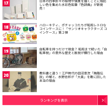
日本の四季折々の植物や情景を描くことに相応
17
しい色を集めた水彩色鉛筆『色辞典』が新発
売！
ハローキティ、ポチャッコたちが昭和レトロな
18
コインケースに！「サンリオキャラクターズ コ
インケース」第２弾
自転車を持つだけで税金？ 昭和まで続いた「自
19
転車税」の意外な歴史と脱税が横行した理由
教科書と違う！江戸時代の田沼意次「賄賂伝
20
説」の嘘と、水野忠邦が「大奥」を敵に回した
本当の理由
ランキングを表示