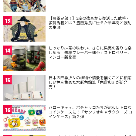
【豊臣兄弟！】2度の改易から復活した武将・
13
多賀秀種とは？豊臣秀長に仕えた半年間と波乱
の生涯
しっかり抹茶の味わい、さらに果実の香りも楽
14
しめる「無糖フレーバー抹茶」ストロベリー、
マンゴー新発売
日本の四季折々の植物や情景を描くことに相応
15
しい色を集めた水彩色鉛筆『色辞典』が新発
売！
ハローキティ、ポチャッコたちが昭和レトロな
16
コインケースに！「サンリオキャラクターズ コ
インケース」第２弾