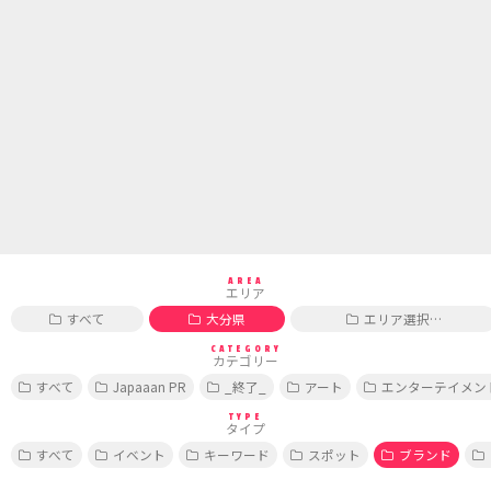
AREA
エリア
すべて
大分県
エリア選択…
CATEGORY
カテゴリー
すべて
Japaaan PR
_終了_
アート
エンターテイメン
TYPE
タイプ
すべて
イベント
キーワード
スポット
ブランド