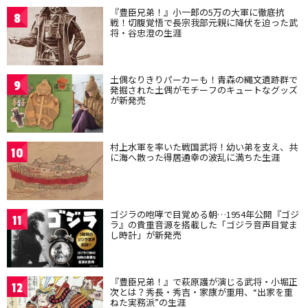
『豊臣兄弟！』小一郎の5万の大軍に徹底抗
8
戦！切腹覚悟で長宗我部元親に降伏を迫った武
将・谷忠澄の生涯
土偶なりきりパーカーも！青森の縄文遺跡群で
9
発掘された土偶がモチーフのキュートなグッズ
が新発売
村上水軍を率いた戦国武将！幼い弟を支え、共
10
に海へ散った得居通幸の波乱に満ちた生涯
ゴジラの咆哮で目覚める朝…1954年公開『ゴジ
11
ラ』の貴重音源を搭載した「ゴジラ音声目覚ま
し時計」が新発売
『豊臣兄弟！』で萩原護が演じる武将・小堀正
12
次とは？秀長・秀吉・家康が重用、“出家を重
ねた実務派”の生涯