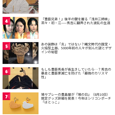
『豊臣兄弟！』後半の鍵を握る「浅井三姉妹」
4
茶々・初・江——秀吉に翻弄された波乱の生涯
あの装飾は「炎」ではない？縄文時代の国宝・
5
火焔型土器、5000年前の人々が刻んだ謎とデザ
インの秘密
もしも豊臣秀長が長生きしていたら…？秀吉の
6
暴走と豊臣家滅亡を防げた「最強のカリスマ
性」
鳩サブレーの豊島屋が『鳩の日』（8月10日）
7
限定グッズ詳細を発表！今年はシリコンポーチ
「はとっこ」