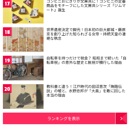
コンビニおにぎりが文房具に！コンビニの定番
17
商品をモチーフにした文房具シリーズ『ジムマ
ート』誕生
世界遺産決定で脚光！日本初の巨大都城・藤原
18
京を創り上げた知られざる女帝・持統天皇の凄
絶な執念
自転車を持つだけで税金？ 昭和まで続いた「自
19
転車税」の意外な歴史と脱税が横行した理由
教科書と違う！江戸時代の田沼意次「賄賂伝
20
説」の嘘と、水野忠邦が「大奥」を敵に回した
本当の理由
ランキングを表示