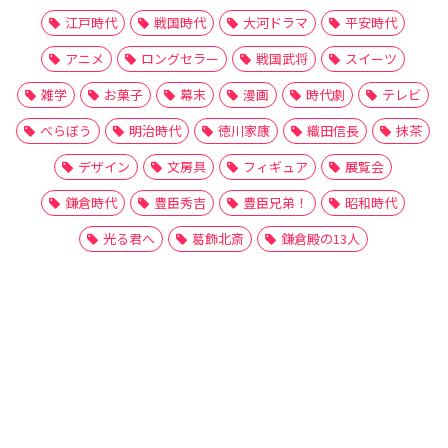
江戸時代
戦国時代
大河ドラマ
平安時代
アニメ
ロングセラー
戦国武将
スイーツ
雑学
お菓子
幕末
漫画
時代劇
テレビ
べらぼう
明治時代
徳川家康
織田信長
抹茶
デザイン
文房具
フィギュア
展覧会
鎌倉時代
豊臣秀吉
豊臣兄弟！
昭和時代
光る君へ
葛飾北斎
鎌倉殿の13人