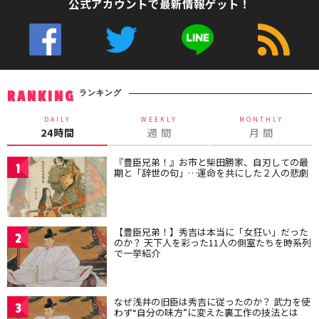
公式アカウントで最新情報ゲット！
ランキング
RANKING
DAILY
WEEKLY
MONTHLY
24時間
週 間
月 間
『豊臣兄弟！』お市と柴田勝家、自刃しての最
1
期と「辞世の句」…運命を共にした２人の悲劇
【豊臣兄弟！】秀吉は本当に「女狂い」だった
2
のか？ 天下人を彩った11人の側室たちを時系列
で一挙紹介
なぜ浅井の旧臣は秀吉に従ったのか？ 武力を使
3
わず“自分の味方”に変えた裏工作の技法とは