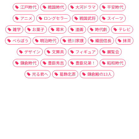
江戸時代
戦国時代
大河ドラマ
平安時代
アニメ
ロングセラー
戦国武将
スイーツ
雑学
お菓子
幕末
漫画
時代劇
テレビ
べらぼう
明治時代
徳川家康
織田信長
抹茶
デザイン
文房具
フィギュア
展覧会
鎌倉時代
豊臣秀吉
豊臣兄弟！
昭和時代
光る君へ
葛飾北斎
鎌倉殿の13人