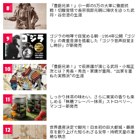
『豊臣兄弟！』小一郎の5万の大軍に徹底抗
8
戦！切腹覚悟で長宗我部元親に降伏を迫った武
将・谷忠澄の生涯
ゴジラの咆哮で目覚める朝…1954年公開『ゴジ
9
ラ』の貴重音源を搭載した「ゴジラ音声目覚ま
し時計」が新発売
『豊臣兄弟！』で萩原護が演じる武将・小堀正
10
次とは？秀長・秀吉・家康が重用、“出家を重
ねた実務派”の生涯
しっかり抹茶の味わい、さらに果実の香りも楽
11
しめる「無糖フレーバー抹茶」ストロベリー、
マンゴー新発売
世界遺産決定で脚光！日本初の巨大都城・藤原
12
京を創り上げた知られざる女帝・持統天皇の凄
絶な執念