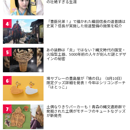
の壮絶すぎる生涯
『豊臣兄弟！』で描かれた織田信長の道普請は
4
史実？信長が実施した街道整備の施策を紹介
あの装飾は「炎」ではない？縄文時代の国宝・
5
火焔型土器、5000年前の人々が刻んだ謎とデザ
インの秘密
鳩サブレーの豊島屋が『鳩の日』（8月10日）
6
限定グッズ詳細を発表！今年はシリコンポーチ
「はとっこ」
土偶なりきりパーカーも！青森の縄文遺跡群で
7
発掘された土偶がモチーフのキュートなグッズ
が新発売