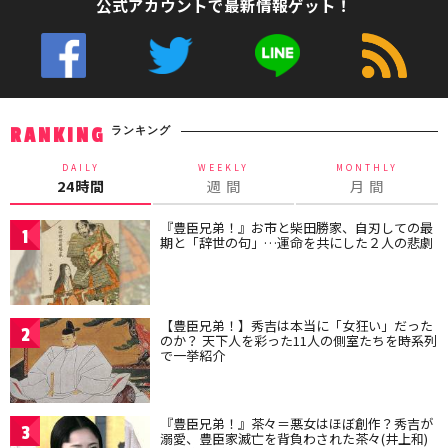
公式アカウントで最新情報ゲット！
ランキング
RANKING
DAILY
WEEKLY
MONTHLY
24時間
週 間
月 間
『豊臣兄弟！』お市と柴田勝家、自刃しての最
1
期と「辞世の句」…運命を共にした２人の悲劇
【豊臣兄弟！】秀吉は本当に「女狂い」だった
2
のか？ 天下人を彩った11人の側室たちを時系列
で一挙紹介
『豊臣兄弟！』茶々＝悪女はほぼ創作？秀吉が
3
溺愛、豊臣家滅亡を背負わされた茶々(井上和)