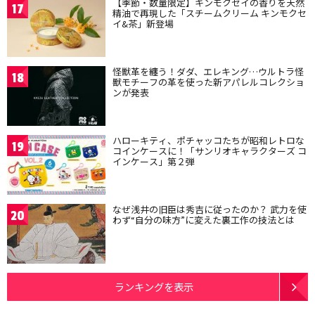
【季節・数量限定】キンモクセイの香りを天然
17
精油で再現した「スチームクリーム キンモクセ
イ&茶」新登場
怪獣革を纏う！ダダ、エレキング…ウルトラ怪
18
獣モチーフの革を使った新アパレルコレクショ
ンが発表
ハローキティ、ポチャッコたちが昭和レトロな
19
コインケースに！「サンリオキャラクターズ コ
インケース」第２弾
なぜ浅井の旧臣は秀吉に従ったのか？ 武力を使
20
わず“自分の味方”に変えた裏工作の技法とは
ランキングを表示