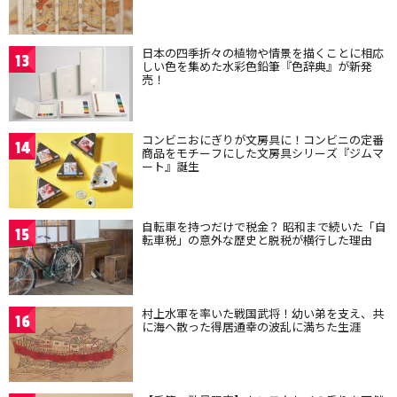
日本の四季折々の植物や情景を描くことに相応
13
しい色を集めた水彩色鉛筆『色辞典』が新発
売！
コンビニおにぎりが文房具に！コンビニの定番
14
商品をモチーフにした文房具シリーズ『ジムマ
ート』誕生
自転車を持つだけで税金？ 昭和まで続いた「自
15
転車税」の意外な歴史と脱税が横行した理由
村上水軍を率いた戦国武将！幼い弟を支え、共
16
に海へ散った得居通幸の波乱に満ちた生涯