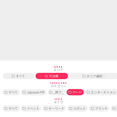
AREA
エリア
すべて
大分県
エリア選択…
CATEGORY
カテゴリー
すべて
Japaaan PR
_終了_
アート
エンターテイメン
TYPE
タイプ
すべて
イベント
キーワード
スポット
ブランド