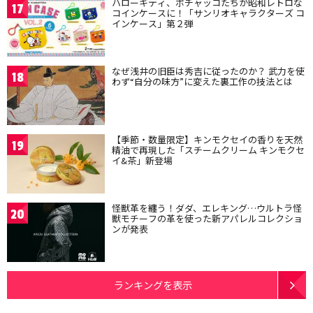
ハローキティ、ポチャッコたちが昭和レトロな
17
コインケースに！「サンリオキャラクターズ コ
インケース」第２弾
なぜ浅井の旧臣は秀吉に従ったのか？ 武力を使
18
わず“自分の味方”に変えた裏工作の技法とは
【季節・数量限定】キンモクセイの香りを天然
19
精油で再現した「スチームクリーム キンモクセ
イ&茶」新登場
怪獣革を纏う！ダダ、エレキング…ウルトラ怪
20
獣モチーフの革を使った新アパレルコレクショ
ンが発表
ランキングを表示