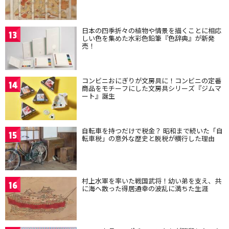
日本の四季折々の植物や情景を描くことに相応
13
しい色を集めた水彩色鉛筆『色辞典』が新発
売！
コンビニおにぎりが文房具に！コンビニの定番
14
商品をモチーフにした文房具シリーズ『ジムマ
ート』誕生
自転車を持つだけで税金？ 昭和まで続いた「自
15
転車税」の意外な歴史と脱税が横行した理由
村上水軍を率いた戦国武将！幼い弟を支え、共
16
に海へ散った得居通幸の波乱に満ちた生涯