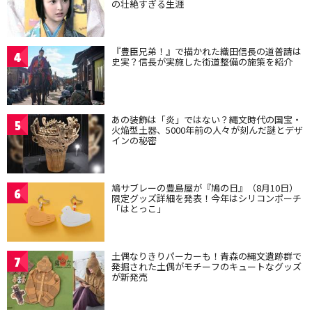
の壮絶すぎる生涯
『豊臣兄弟！』で描かれた織田信長の道普請は
4
史実？信長が実施した街道整備の施策を紹介
あの装飾は「炎」ではない？縄文時代の国宝・
5
火焔型土器、5000年前の人々が刻んだ謎とデザ
インの秘密
鳩サブレーの豊島屋が『鳩の日』（8月10日）
6
限定グッズ詳細を発表！今年はシリコンポーチ
「はとっこ」
土偶なりきりパーカーも！青森の縄文遺跡群で
7
発掘された土偶がモチーフのキュートなグッズ
が新発売