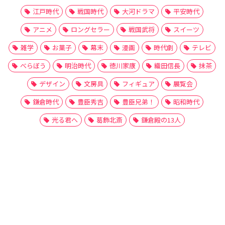
江戸時代
戦国時代
大河ドラマ
平安時代
アニメ
ロングセラー
戦国武将
スイーツ
雑学
お菓子
幕末
漫画
時代劇
テレビ
べらぼう
明治時代
徳川家康
織田信長
抹茶
デザイン
文房具
フィギュア
展覧会
鎌倉時代
豊臣秀吉
豊臣兄弟！
昭和時代
光る君へ
葛飾北斎
鎌倉殿の13人