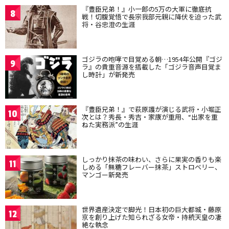
『豊臣兄弟！』小一郎の5万の大軍に徹底抗
8
戦！切腹覚悟で長宗我部元親に降伏を迫った武
将・谷忠澄の生涯
ゴジラの咆哮で目覚める朝…1954年公開『ゴジ
9
ラ』の貴重音源を搭載した「ゴジラ音声目覚ま
し時計」が新発売
『豊臣兄弟！』で萩原護が演じる武将・小堀正
10
次とは？秀長・秀吉・家康が重用、“出家を重
ねた実務派”の生涯
しっかり抹茶の味わい、さらに果実の香りも楽
11
しめる「無糖フレーバー抹茶」ストロベリー、
マンゴー新発売
世界遺産決定で脚光！日本初の巨大都城・藤原
12
京を創り上げた知られざる女帝・持統天皇の凄
絶な執念