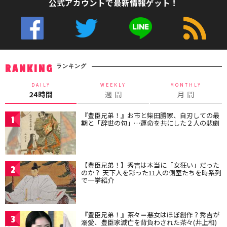
公式アカウントで最新情報ゲット！
ランキング
RANKING
DAILY
WEEKLY
MONTHLY
24時間
週 間
月 間
『豊臣兄弟！』お市と柴田勝家、自刃しての最
1
期と「辞世の句」…運命を共にした２人の悲劇
【豊臣兄弟！】秀吉は本当に「女狂い」だった
2
のか？ 天下人を彩った11人の側室たちを時系列
で一挙紹介
『豊臣兄弟！』茶々＝悪女はほぼ創作？秀吉が
3
溺愛、豊臣家滅亡を背負わされた茶々(井上和)