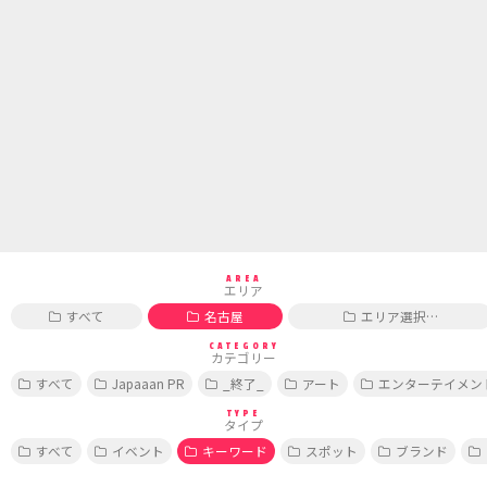
AREA
エリア
すべて
名古屋
エリア選択…
CATEGORY
カテゴリー
すべて
Japaaan PR
_終了_
アート
エンターテイメン
TYPE
タイプ
すべて
イベント
キーワード
スポット
ブランド