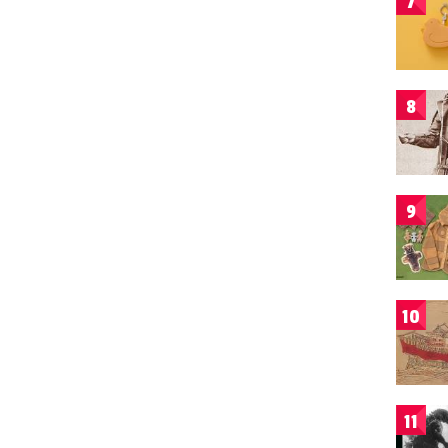
7
8
9
10
11