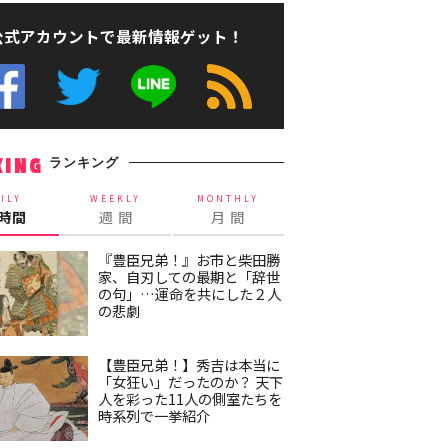
公式アカウントで最新情報ゲット！
ランキング
KING
ILY
WEEKLY
MONTHLY
4時間
週 間
月 間
『豊臣兄弟！』お市と柴田勝
家、自刃しての最期と「辞世
の句」…運命を共にした２人
の悲劇
【豊臣兄弟！】秀吉は本当に
「女狂い」だったのか？ 天下
人を彩った11人の側室たちを
時系列で一挙紹介