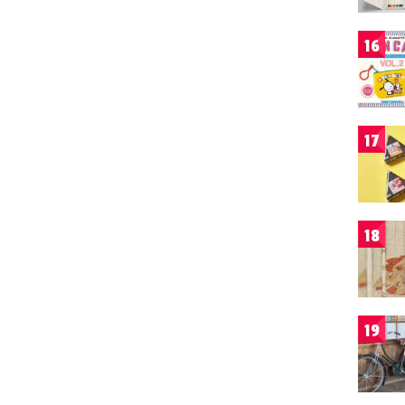
16
17
18
19