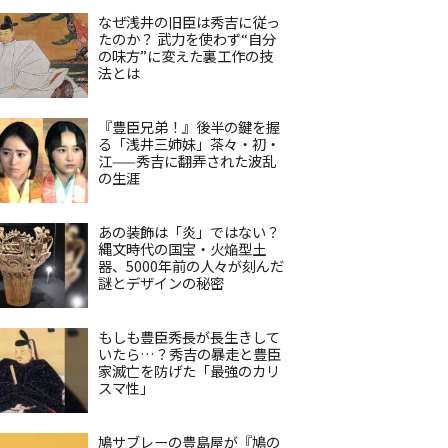
なぜ浅井の旧臣は秀吉に従っ
たのか？ 武力を使わず“自分
の味方”に変えた裏工作の技
法とは
『豊臣兄弟！』後半の鍵を握
る「浅井三姉妹」茶々・初・
江——秀吉に翻弄された波乱
の生涯
あの装飾は「炎」ではない？
縄文時代の国宝・火焔型土
器、5000年前の人々が刻んだ
謎とデザインの秘密
もしも豊臣秀長が長生きして
いたら…？秀吉の暴走と豊臣
家滅亡を防げた「最強のカリ
スマ性」
鳩サブレーの豊島屋が『鳩の