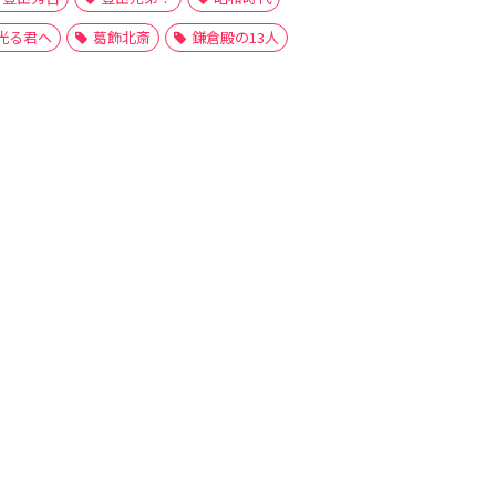
光る君へ
葛飾北斎
鎌倉殿の13人