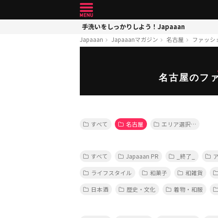
手洗いをしっかりしよう！Japaaan
Japaaan
Japaaanマガジン
名古屋
ファッシ
名古屋のフ
すべて
名古屋
エリア選択…
すべて
Japaaan PR
_終了_
ライフスタイル
和菓子
和雑貨
日本酒
歴史・文化
着物・和服