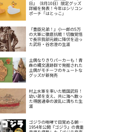
日』（8月10日）限定グッズ
詳細を発表！今年はシリコン
ポーチ「はとっこ」
『豊臣兄弟！』小一郎の5万
の大軍に徹底抗戦！切腹覚悟
で長宗我部元親に降伏を迫っ
た武将・谷忠澄の生涯
土偶なりきりパーカーも！青
森の縄文遺跡群で発掘された
土偶がモチーフのキュートな
グッズが新発売
村上水軍を率いた戦国武将！
幼い弟を支え、共に海へ散っ
た得居通幸の波乱に満ちた生
涯
ゴジラの咆哮で目覚める朝…
1954年公開『ゴジラ』の貴重
音源を搭載した「ゴジラ音声