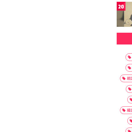
20
戦
織