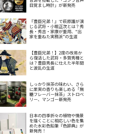
目覚まし時計」が新発売
『豊臣兄弟！』で萩原護が演
じる武将・小堀正次とは？秀
長・秀吉・家康が重用、“出
家を重ねた実務派”の生涯
【豊臣兄弟！】2度の改易か
ら復活した武将・多賀秀種と
は？豊臣秀長に仕えた半年間
と波乱の生涯
しっかり抹茶の味わい、さら
に果実の香りも楽しめる「無
糖フレーバー抹茶」ストロベ
リー、マンゴー新発売
日本の四季折々の植物や情景
を描くことに相応しい色を集
めた水彩色鉛筆『色辞典』が
新発売！