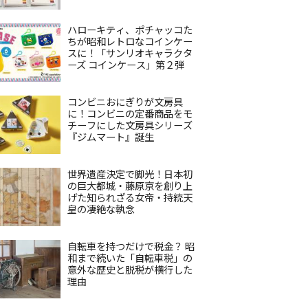
ハローキティ、ポチャッコた
ちが昭和レトロなコインケー
スに！「サンリオキャラクタ
ーズ コインケース」第２弾
コンビニおにぎりが文房具
に！コンビニの定番商品をモ
チーフにした文房具シリーズ
『ジムマート』誕生
世界遺産決定で脚光！日本初
の巨大都城・藤原京を創り上
げた知られざる女帝・持統天
皇の凄絶な執念
自転車を持つだけで税金？ 昭
和まで続いた「自転車税」の
意外な歴史と脱税が横行した
理由