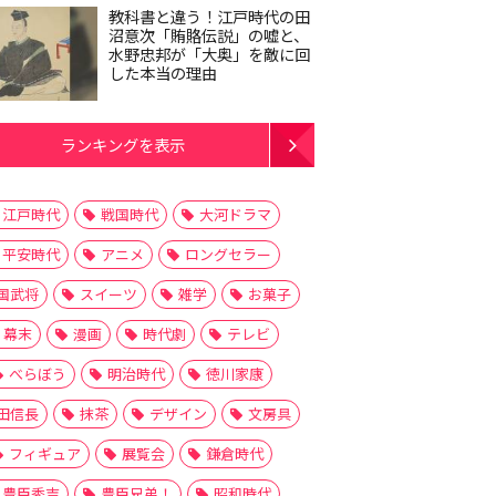
教科書と違う！江戸時代の田
沼意次「賄賂伝説」の嘘と、
水野忠邦が「大奥」を敵に回
した本当の理由
ランキングを表示
江戸時代
戦国時代
大河ドラマ
平安時代
アニメ
ロングセラー
国武将
スイーツ
雑学
お菓子
幕末
漫画
時代劇
テレビ
べらぼう
明治時代
徳川家康
田信長
抹茶
デザイン
文房具
フィギュア
展覧会
鎌倉時代
豊臣秀吉
豊臣兄弟！
昭和時代