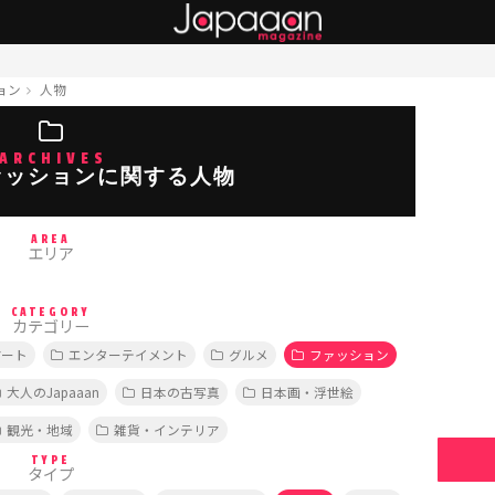
ョン
人物
ARCHIVES
ァッションに関する人物
AREA
エリア
CATEGORY
カテゴリー
アート
エンターテイメント
グルメ
ファッション
大人のJapaaan
日本の古写真
日本画・浮世絵
観光・地域
雑貨・インテリア
TYPE
タイプ