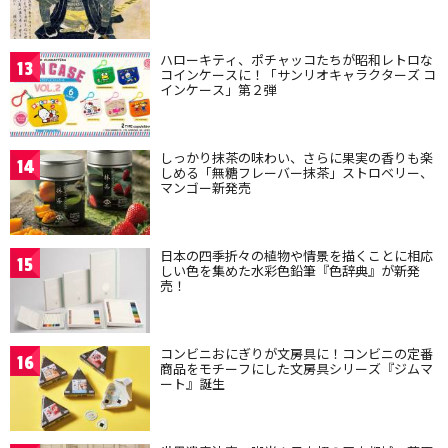
ハローキティ、ポチャッコたちが昭和レトロな
13
コインケースに！「サンリオキャラクターズ コ
インケース」第２弾
しっかり抹茶の味わい、さらに果実の香りも楽
14
しめる「無糖フレーバー抹茶」ストロベリー、
マンゴー新発売
日本の四季折々の植物や情景を描くことに相応
15
しい色を集めた水彩色鉛筆『色辞典』が新発
売！
コンビニおにぎりが文房具に！コンビニの定番
16
商品をモチーフにした文房具シリーズ『ジムマ
ート』誕生