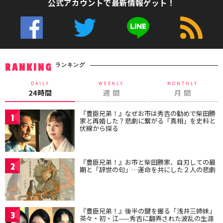
公式アカウントで最新情報ゲット！
ランキング
RANKING
DAILY
WEEKLY
MONTHLY
24時間
週 間
月 間
『豊臣兄弟！』なぜお市は秀吉の勧めで柴田勝
1
家と再婚した？悲劇に繋がる「真相」を史料と
伏線から探る
『豊臣兄弟！』お市と柴田勝家、自刃しての最
2
期と「辞世の句」…運命を共にした２人の悲劇
『豊臣兄弟！』後半の鍵を握る「浅井三姉妹」
3
茶々・初・江——秀吉に翻弄された波乱の生涯