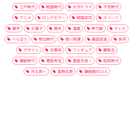
江戸時代
戦国時代
大河ドラマ
平安時代
アニメ
ロングセラー
戦国武将
スイーツ
雑学
お菓子
幕末
漫画
時代劇
テレビ
べらぼう
明治時代
徳川家康
織田信長
抹茶
デザイン
文房具
フィギュア
展覧会
鎌倉時代
豊臣秀吉
豊臣兄弟！
昭和時代
光る君へ
葛飾北斎
鎌倉殿の13人