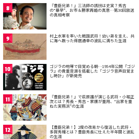
『豊臣兄弟！』三法師の誘拐は史実？秀吉
8
の“暴挙”、お市＆勝家再婚の真意…第30回放送
の真相考察
村上水軍を率いた戦国武将！幼い弟を支え、共
9
に海へ散った得居通幸の波乱に満ちた生涯
ゴジラの咆哮で目覚める朝…1954年公開『ゴジ
10
ラ』の貴重音源を搭載した「ゴジラ音声目覚ま
し時計」が新発売
『豊臣兄弟！』で萩原護が演じる武将・小堀正
11
次とは？秀長・秀吉・家康が重用、“出家を重
ねた実務派”の生涯
【豊臣兄弟！】2度の改易から復活した武将・
12
多賀秀種とは？豊臣秀長に仕えた半年間と波乱
の生涯