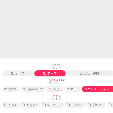
AREA
エリア
すべて
名古屋
エリア選択…
CATEGORY
カテゴリー
すべて
Japaaan PR
_終了_
アート
エンターテイメン
TYPE
タイプ
すべて
イベント
キーワード
スポット
ブランド