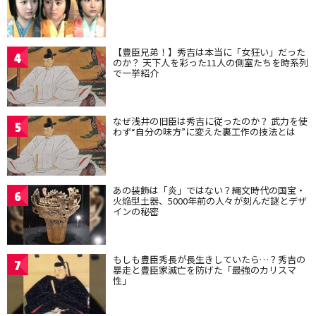
【豊臣兄弟！】秀吉は本当に「女狂い」だった
4
のか？ 天下人を彩った11人の側室たちを時系列
で一挙紹介
なぜ浅井の旧臣は秀吉に従ったのか？ 武力を使
5
わず“自分の味方”に変えた裏工作の技法とは
あの装飾は「炎」ではない？縄文時代の国宝・
6
火焔型土器、5000年前の人々が刻んだ謎とデザ
インの秘密
もしも豊臣秀長が長生きしていたら…？秀吉の
7
暴走と豊臣家滅亡を防げた「最強のカリスマ
性」