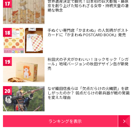
世界遺産決定で脚光！日本初の巨大都城・藤原
17
京を創り上げた知られざる女帝・持統天皇の凄
絶な執念
手ぬぐい専門店「かまわぬ」の人気柄がポスト
18
カードに『かまわぬ POSTCARD BOOK』発売
秋田犬の子犬がかわいい！ヨックモック「シガ
19
ール」地域バージョンの秋田デザイン缶が新発
売
なぜ織田信長らは「欠点だらけの火縄銃」を欲
20
しがったのか？ 弱点だらけの新兵器が戦の常識
を変えた理由
ランキングを表示