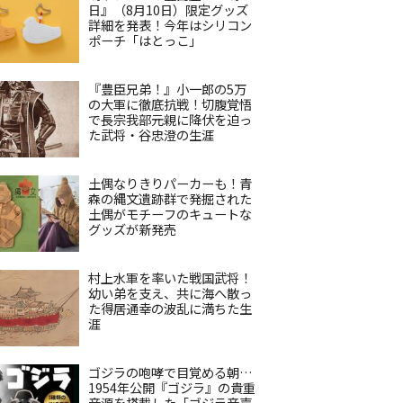
日』（8月10日）限定グッズ
詳細を発表！今年はシリコン
ポーチ「はとっこ」
『豊臣兄弟！』小一郎の5万
の大軍に徹底抗戦！切腹覚悟
で長宗我部元親に降伏を迫っ
た武将・谷忠澄の生涯
土偶なりきりパーカーも！青
森の縄文遺跡群で発掘された
土偶がモチーフのキュートな
グッズが新発売
村上水軍を率いた戦国武将！
幼い弟を支え、共に海へ散っ
た得居通幸の波乱に満ちた生
涯
ゴジラの咆哮で目覚める朝…
1954年公開『ゴジラ』の貴重
音源を搭載した「ゴジラ音声