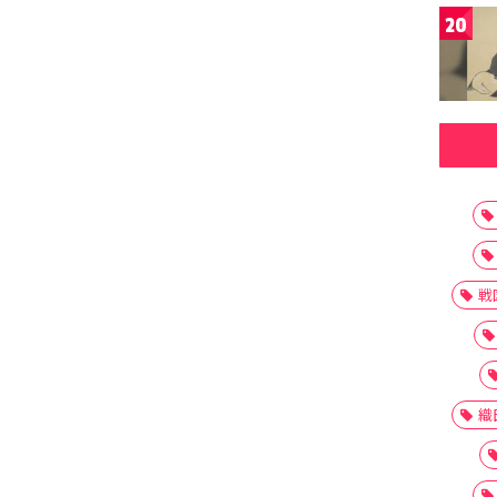
20
戦
織