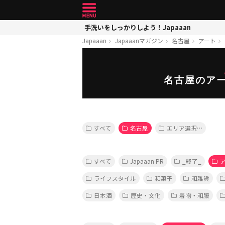
手洗いをしっかりしよう！Japaaan
Japaaan
Japaaanマガジン
名古屋
アート
名古屋のア
すべて
名古屋
エリア選択…
すべて
Japaaan PR
_終了_
ライフスタイル
和菓子
和雑貨
日本酒
歴史・文化
着物・和服