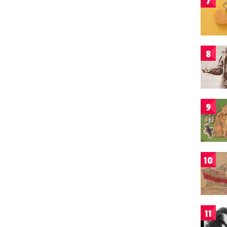
7
8
9
10
11