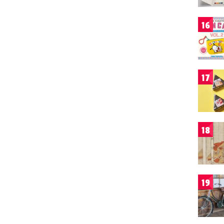
16
17
18
19