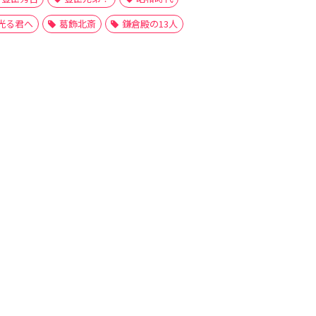
光る君へ
葛飾北斎
鎌倉殿の13人