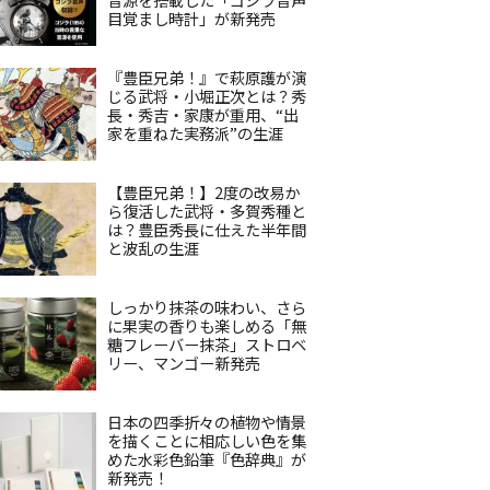
目覚まし時計」が新発売
『豊臣兄弟！』で萩原護が演
じる武将・小堀正次とは？秀
長・秀吉・家康が重用、“出
家を重ねた実務派”の生涯
【豊臣兄弟！】2度の改易か
ら復活した武将・多賀秀種と
は？豊臣秀長に仕えた半年間
と波乱の生涯
しっかり抹茶の味わい、さら
に果実の香りも楽しめる「無
糖フレーバー抹茶」ストロベ
リー、マンゴー新発売
日本の四季折々の植物や情景
を描くことに相応しい色を集
めた水彩色鉛筆『色辞典』が
新発売！