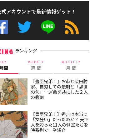
公式アカウントで最新情報ゲット！
ランキング
KING
ILY
WEEKLY
MONTHLY
4時間
週 間
月 間
『豊臣兄弟！』お市と柴田勝
家、自刃しての最期と「辞世
の句」…運命を共にした２人
の悲劇
【豊臣兄弟！】秀吉は本当に
「女狂い」だったのか？ 天下
人を彩った11人の側室たちを
時系列で一挙紹介