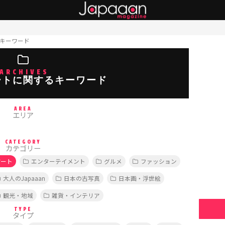
キーワード
ARCHIVES
ートに関するキーワード
AREA
エリア
CATEGORY
カテゴリー
アート
エンターテイメント
グルメ
ファッション
大人のJapaaan
日本の古写真
日本画・浮世絵
観光・地域
雑貨・インテリア
TYPE
タイプ