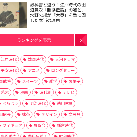
教科書と違う！江戸時代の田
沼意次「賄賂伝説」の嘘と、
水野忠邦が「大奥」を敵に回
した本当の理由
ランキングを表示
江戸時代
戦国時代
大河ドラマ
平安時代
アニメ
ロングセラー
国武将
スイーツ
雑学
お菓子
幕末
漫画
時代劇
テレビ
べらぼう
明治時代
徳川家康
田信長
抹茶
デザイン
文房具
フィギュア
展覧会
鎌倉時代
豊臣秀吉
豊臣兄弟！
昭和時代