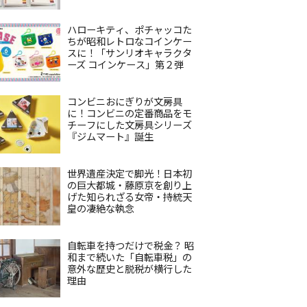
ハローキティ、ポチャッコた
ちが昭和レトロなコインケー
スに！「サンリオキャラクタ
ーズ コインケース」第２弾
コンビニおにぎりが文房具
に！コンビニの定番商品をモ
チーフにした文房具シリーズ
『ジムマート』誕生
世界遺産決定で脚光！日本初
の巨大都城・藤原京を創り上
げた知られざる女帝・持統天
皇の凄絶な執念
自転車を持つだけで税金？ 昭
和まで続いた「自転車税」の
意外な歴史と脱税が横行した
理由