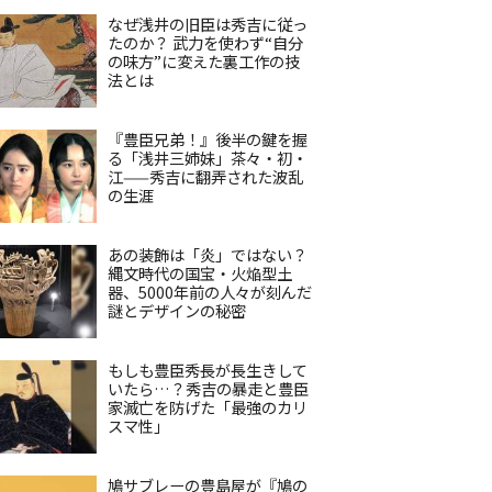
なぜ浅井の旧臣は秀吉に従っ
たのか？ 武力を使わず“自分
の味方”に変えた裏工作の技
法とは
『豊臣兄弟！』後半の鍵を握
る「浅井三姉妹」茶々・初・
江——秀吉に翻弄された波乱
の生涯
あの装飾は「炎」ではない？
縄文時代の国宝・火焔型土
器、5000年前の人々が刻んだ
謎とデザインの秘密
もしも豊臣秀長が長生きして
いたら…？秀吉の暴走と豊臣
家滅亡を防げた「最強のカリ
スマ性」
鳩サブレーの豊島屋が『鳩の