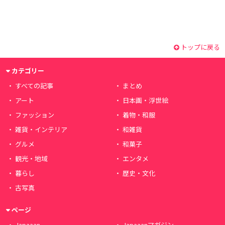
トップに戻る
カテゴリー
すべての記事
まとめ
アート
日本画・浮世絵
ファッション
着物・和服
雑貨・インテリア
和雑貨
グルメ
和菓子
観光・地域
エンタメ
暮らし
歴史・文化
古写真
ページ
Japaaan
Japaaanマガジン