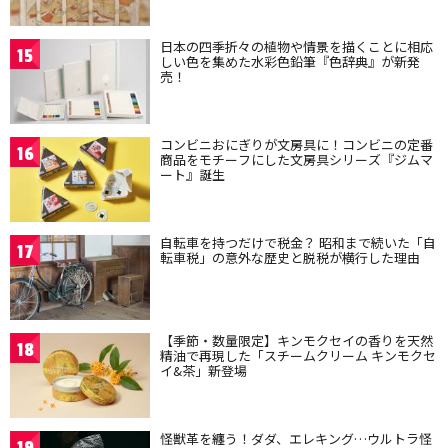
日本の四季折々の植物や情景を描くことに相応
15
しい色を集めた水彩色鉛筆『色辞典』が新発
売！
コンビニおにぎりが文房具に！コンビニの定番
16
商品をモチーフにした文房具シリーズ『ジムマ
ート』誕生
自転車を持つだけで税金？ 昭和まで続いた「自
17
転車税」の意外な歴史と脱税が横行した理由
【季節・数量限定】キンモクセイの香りを天然
18
精油で再現した「スチームクリーム キンモクセ
イ&茶」新登場
怪獣革を纏う！ダダ、エレキング…ウルトラ怪
19