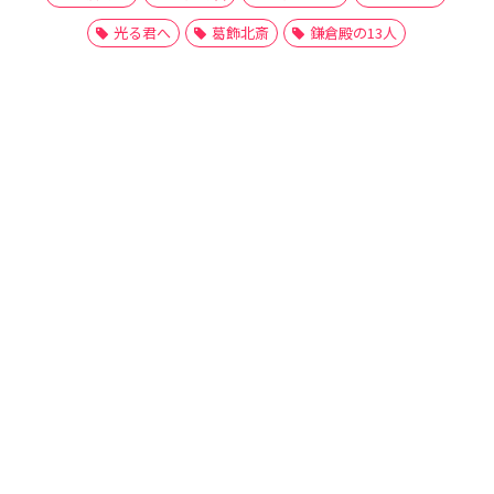
光る君へ
葛飾北斎
鎌倉殿の13人