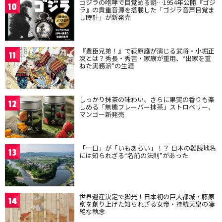
ゴジラの咆哮で目覚める朝…1954年公開『ゴジ
10
ラ』の貴重音源を搭載した「ゴジラ音声目覚ま
し時計」が新発売
『豊臣兄弟！』で萩原護が演じる武将・小堀正
11
次とは？秀長・秀吉・家康が重用、“出家を重
ねた実務派”の生涯
しっかり抹茶の味わい、さらに果実の香りも楽
12
しめる「無糖フレーバー抹茶」ストロベリー、
マンゴー新発売
「一口」が「いもあらい」！？ 日本の難読地名
13
には知られざる“名前の法則”があった
世界遺産決定で脚光！日本初の巨大都城・藤原
14
京を創り上げた知られざる女帝・持統天皇の凄
絶な執念