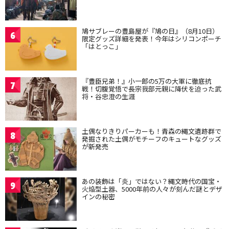
鳩サブレーの豊島屋が『鳩の日』（8月10日）
6
限定グッズ詳細を発表！今年はシリコンポーチ
「はとっこ」
『豊臣兄弟！』小一郎の5万の大軍に徹底抗
7
戦！切腹覚悟で長宗我部元親に降伏を迫った武
将・谷忠澄の生涯
土偶なりきりパーカーも！青森の縄文遺跡群で
8
発掘された土偶がモチーフのキュートなグッズ
が新発売
あの装飾は「炎」ではない？縄文時代の国宝・
9
火焔型土器、5000年前の人々が刻んだ謎とデザ
インの秘密