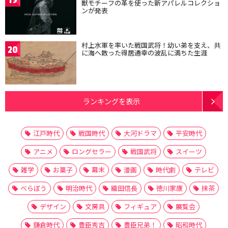
獣モチーフの革を使った新アパレルコレクショ
ンが発表
村上水軍を率いた戦国武将！幼い弟を支え、共
20
に海へ散った得居通幸の波乱に満ちた生涯
ランキングを表示
江戸時代
戦国時代
大河ドラマ
平安時代
アニメ
ロングセラー
戦国武将
スイーツ
雑学
お菓子
幕末
漫画
時代劇
テレビ
べらぼう
明治時代
織田信長
徳川家康
抹茶
デザイン
文房具
フィギュア
展覧会
鎌倉時代
豊臣秀吉
豊臣兄弟！
昭和時代