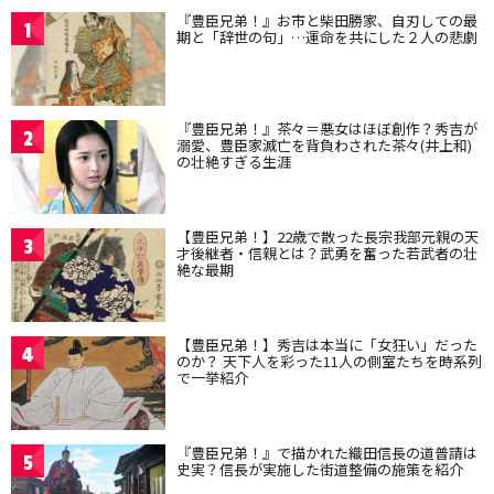
『豊臣兄弟！』お市と柴田勝家、自刃しての最
1
期と「辞世の句」…運命を共にした２人の悲劇
『豊臣兄弟！』茶々＝悪女はほぼ創作？秀吉が
2
溺愛、豊臣家滅亡を背負わされた茶々(井上和)
の壮絶すぎる生涯
【豊臣兄弟！】22歳で散った長宗我部元親の天
3
才後継者・信親とは？武勇を奮った若武者の壮
絶な最期
【豊臣兄弟！】秀吉は本当に「女狂い」だった
4
のか？ 天下人を彩った11人の側室たちを時系列
で一挙紹介
『豊臣兄弟！』で描かれた織田信長の道普請は
5
史実？信長が実施した街道整備の施策を紹介