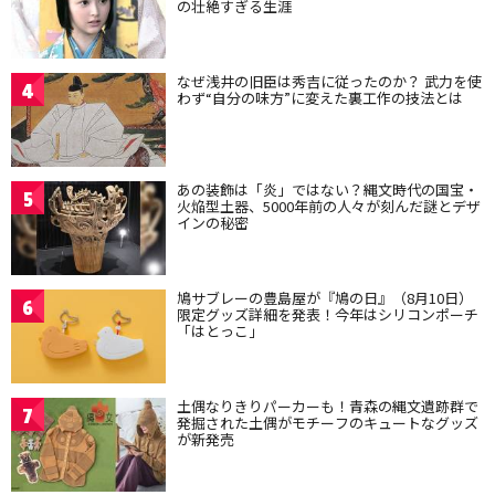
の壮絶すぎる生涯
なぜ浅井の旧臣は秀吉に従ったのか？ 武力を使
4
わず“自分の味方”に変えた裏工作の技法とは
あの装飾は「炎」ではない？縄文時代の国宝・
5
火焔型土器、5000年前の人々が刻んだ謎とデザ
インの秘密
鳩サブレーの豊島屋が『鳩の日』（8月10日）
6
限定グッズ詳細を発表！今年はシリコンポーチ
「はとっこ」
土偶なりきりパーカーも！青森の縄文遺跡群で
7
発掘された土偶がモチーフのキュートなグッズ
が新発売