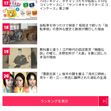
ハローキティ、ポチャッコたちが昭和レトロな
17
コインケースに！「サンリオキャラクターズ コ
インケース」第２弾
自転車を持つだけで税金？ 昭和まで続いた「自
18
転車税」の意外な歴史と脱税が横行した理由
教科書と違う！江戸時代の田沼意次「賄賂伝
19
説」の嘘と、水野忠邦が「大奥」を敵に回した
本当の理由
『豊臣兄弟！』後半の鍵を握る「浅井三姉妹」
20
茶々・初・江——秀吉に翻弄された波乱の生涯
ランキングを表示