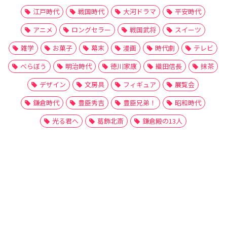
江戸時代
戦国時代
大河ドラマ
平安時代
アニメ
ロングセラー
戦国武将
スイーツ
雑学
お菓子
幕末
漫画
時代劇
テレビ
べらぼう
明治時代
徳川家康
織田信長
抹茶
デザイン
文房具
フィギュア
展覧会
鎌倉時代
豊臣秀吉
豊臣兄弟！
昭和時代
光る君へ
葛飾北斎
鎌倉殿の13人