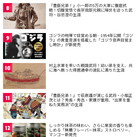
『豊臣兄弟！』小一郎の5万の大軍に徹底抗
8
戦！切腹覚悟で長宗我部元親に降伏を迫った武
将・谷忠澄の生涯
ゴジラの咆哮で目覚める朝…1954年公開『ゴジ
9
ラ』の貴重音源を搭載した「ゴジラ音声目覚ま
し時計」が新発売
村上水軍を率いた戦国武将！幼い弟を支え、共
10
に海へ散った得居通幸の波乱に満ちた生涯
『豊臣兄弟！』で萩原護が演じる武将・小堀正
11
次とは？秀長・秀吉・家康が重用、“出家を重
ねた実務派”の生涯
しっかり抹茶の味わい、さらに果実の香りも楽
12
しめる「無糖フレーバー抹茶」ストロベリー、
マンゴー新発売