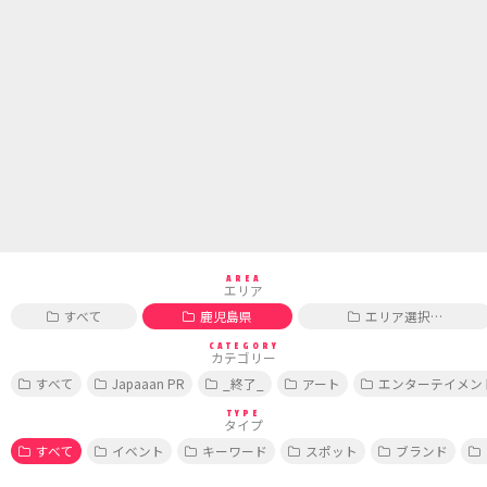
AREA
エリア
すべて
鹿児島県
エリア選択…
CATEGORY
カテゴリー
すべて
Japaaan PR
_終了_
アート
エンターテイメン
TYPE
タイプ
すべて
イベント
キーワード
スポット
ブランド