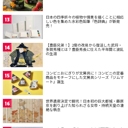
日本の四季折々の植物や情景を描くことに相応
13
しい色を集めた水彩色鉛筆『色辞典』が新発
売！
【豊臣兄弟！】2度の改易から復活した武将・
14
多賀秀種とは？豊臣秀長に仕えた半年間と波乱
の生涯
コンビニおにぎりが文房具に！コンビニの定番
15
商品をモチーフにした文房具シリーズ『ジムマ
ート』誕生
世界遺産決定で脚光！日本初の巨大都城・藤原
16
京を創り上げた知られざる女帝・持統天皇の凄
絶な執念