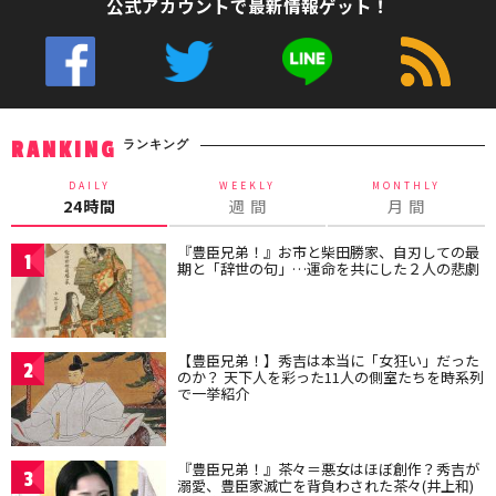
公式アカウントで最新情報ゲット！
ランキング
RANKING
DAILY
WEEKLY
MONTHLY
24時間
週 間
月 間
『豊臣兄弟！』お市と柴田勝家、自刃しての最
1
期と「辞世の句」…運命を共にした２人の悲劇
【豊臣兄弟！】秀吉は本当に「女狂い」だった
2
のか？ 天下人を彩った11人の側室たちを時系列
で一挙紹介
『豊臣兄弟！』茶々＝悪女はほぼ創作？秀吉が
3
溺愛、豊臣家滅亡を背負わされた茶々(井上和)