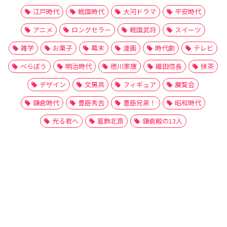
江戸時代
戦国時代
大河ドラマ
平安時代
アニメ
ロングセラー
戦国武将
スイーツ
雑学
お菓子
幕末
漫画
時代劇
テレビ
べらぼう
明治時代
徳川家康
織田信長
抹茶
デザイン
文房具
フィギュア
展覧会
鎌倉時代
豊臣秀吉
豊臣兄弟！
昭和時代
光る君へ
葛飾北斎
鎌倉殿の13人