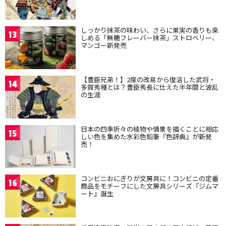
しっかり抹茶の味わい、さらに果実の香りも楽
13
しめる「無糖フレーバー抹茶」ストロベリー、
マンゴー新発売
【豊臣兄弟！】2度の改易から復活した武将・
14
多賀秀種とは？豊臣秀長に仕えた半年間と波乱
の生涯
日本の四季折々の植物や情景を描くことに相応
15
しい色を集めた水彩色鉛筆『色辞典』が新発
売！
コンビニおにぎりが文房具に！コンビニの定番
16
商品をモチーフにした文房具シリーズ『ジムマ
ート』誕生