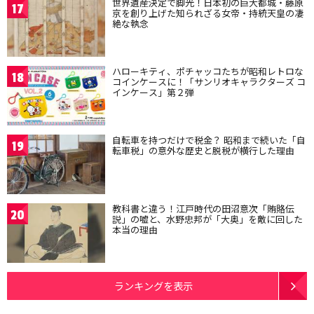
世界遺産決定で脚光！日本初の巨大都城・藤原
17
京を創り上げた知られざる女帝・持統天皇の凄
絶な執念
ハローキティ、ポチャッコたちが昭和レトロな
18
コインケースに！「サンリオキャラクターズ コ
インケース」第２弾
自転車を持つだけで税金？ 昭和まで続いた「自
19
転車税」の意外な歴史と脱税が横行した理由
教科書と違う！江戸時代の田沼意次「賄賂伝
20
説」の嘘と、水野忠邦が「大奥」を敵に回した
本当の理由
ランキングを表示