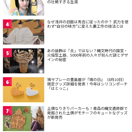
の壮絶すぎる生涯
なぜ浅井の旧臣は秀吉に従ったのか？ 武力を使
4
わず“自分の味方”に変えた裏工作の技法とは
あの装飾は「炎」ではない？縄文時代の国宝・
5
火焔型土器、5000年前の人々が刻んだ謎とデザ
インの秘密
鳩サブレーの豊島屋が『鳩の日』（8月10日）
6
限定グッズ詳細を発表！今年はシリコンポーチ
「はとっこ」
土偶なりきりパーカーも！青森の縄文遺跡群で
7
発掘された土偶がモチーフのキュートなグッズ
が新発売