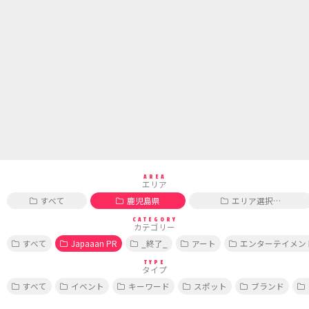
AREA
エリア
すべて
鹿児島県
エリア選択…
CATEGORY
カテゴリー
すべて
Japaaan PR
_終了_
アート
エンターテイメン
TYPE
タイプ
すべて
イベント
キーワード
スポット
ブランド