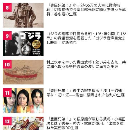
『豊臣兄弟！』小一郎の5万の大軍に徹底抗
8
戦！切腹覚悟で長宗我部元親に降伏を迫った武
将・谷忠澄の生涯
ゴジラの咆哮で目覚める朝…1954年公開『ゴジ
9
ラ』の貴重音源を搭載した「ゴジラ音声目覚ま
し時計」が新発売
村上水軍を率いた戦国武将！幼い弟を支え、共
10
に海へ散った得居通幸の波乱に満ちた生涯
『豊臣兄弟！』後半の鍵を握る「浅井三姉妹」
11
茶々・初・江——秀吉に翻弄された波乱の生涯
『豊臣兄弟！』で萩原護が演じる武将・小堀正
12
次とは？秀長・秀吉・家康が重用、“出家を重
ねた実務派”の生涯