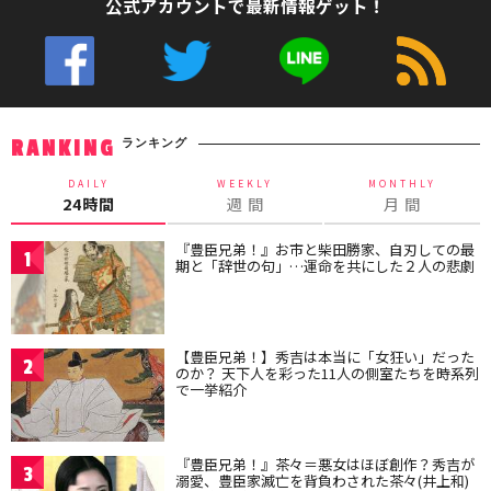
公式アカウントで最新情報ゲット！
ランキング
RANKING
DAILY
WEEKLY
MONTHLY
24時間
週 間
月 間
『豊臣兄弟！』お市と柴田勝家、自刃しての最
1
期と「辞世の句」…運命を共にした２人の悲劇
【豊臣兄弟！】秀吉は本当に「女狂い」だった
2
のか？ 天下人を彩った11人の側室たちを時系列
で一挙紹介
『豊臣兄弟！』茶々＝悪女はほぼ創作？秀吉が
3
溺愛、豊臣家滅亡を背負わされた茶々(井上和)