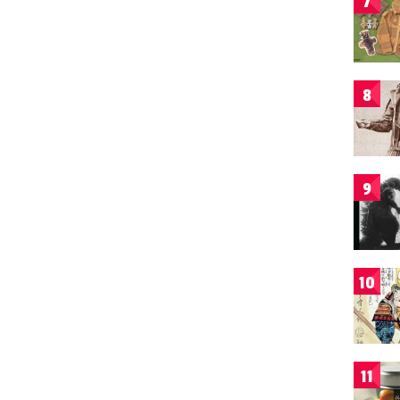
7
8
9
10
11