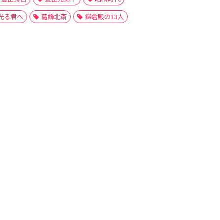
光る君へ
葛飾北斎
鎌倉殿の13人