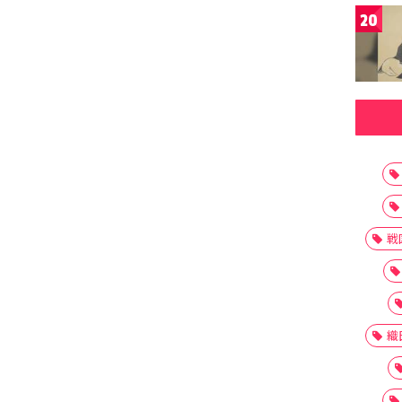
20
戦
織