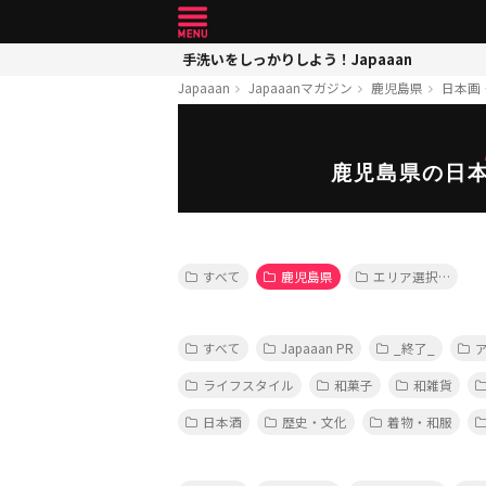
手洗いをしっかりしよう！Japaaan
Japaaan
Japaaanマガジン
鹿児島県
日本画
鹿児島県の日
すべて
鹿児島県
エリア選択…
すべて
Japaaan PR
_終了_
ライフスタイル
和菓子
和雑貨
日本酒
歴史・文化
着物・和服