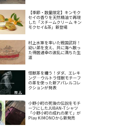
【季節・数量限定】キンモク
セイの香りを天然精油で再現
した「スチームクリーム キン
モクセイ&茶」新登場
村上水軍を率いた戦国武将！
幼い弟を支え、共に海へ散っ
た得居通幸の波乱に満ちた生
涯
怪獣革を纏う！ダダ、エレキ
ング…ウルトラ怪獣モチーフ
の革を使った新アパレルコレ
クションが発表
小野小町の死後の伝説をモチ
ーフにしたJUBAN-Tシャツ
「小野小町の成れの果て」が
Play KIMONOから新発売