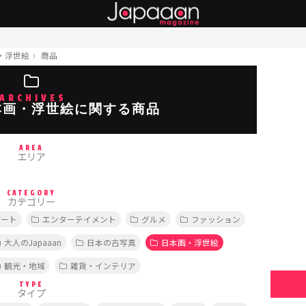
・浮世絵
商品
ARCHIVES
本画・浮世絵に関する商品
AREA
エリア
CATEGORY
カテゴリー
アート
エンターテイメント
グルメ
ファッション
大人のJapaaan
日本の古写真
日本画・浮世絵
観光・地域
雑貨・インテリア
TYPE
タイプ