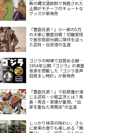
森の縄文遺跡群で発掘された
土偶がモチーフのキュートな
グッズが新発売
『豊臣兄弟！』小一郎の5万
の大軍に徹底抗戦！切腹覚悟
で長宗我部元親に降伏を迫っ
た武将・谷忠澄の生涯
ゴジラの咆哮で目覚める朝…
1954年公開『ゴジラ』の貴重
音源を搭載した「ゴジラ音声
目覚まし時計」が新発売
『豊臣兄弟！』で萩原護が演
じる武将・小堀正次とは？秀
長・秀吉・家康が重用、“出
家を重ねた実務派”の生涯
しっかり抹茶の味わい、さら
に果実の香りも楽しめる「無
糖フレーバー抹茶」ストロベ