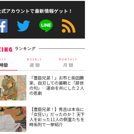
公式アカウントで最新情報ゲット！
ランキング
KING
ILY
WEEKLY
MONTHLY
4時間
週 間
月 間
『豊臣兄弟！』お市と柴田勝
家、自刃しての最期と「辞世
の句」…運命を共にした２人
の悲劇
【豊臣兄弟！】秀吉は本当に
「女狂い」だったのか？ 天下
人を彩った11人の側室たちを
時系列で一挙紹介