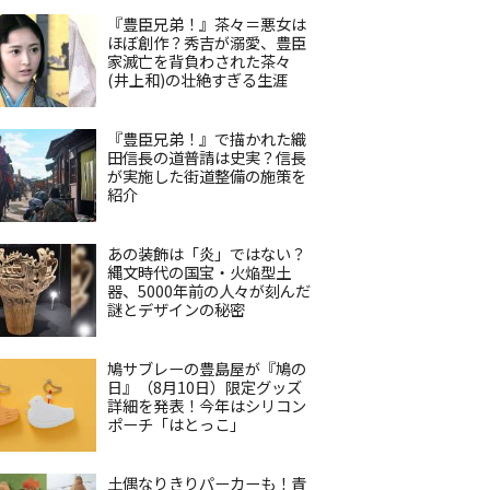
『豊臣兄弟！』茶々＝悪女は
ほぼ創作？秀吉が溺愛、豊臣
家滅亡を背負わされた茶々
(井上和)の壮絶すぎる生涯
『豊臣兄弟！』で描かれた織
田信長の道普請は史実？信長
が実施した街道整備の施策を
紹介
あの装飾は「炎」ではない？
縄文時代の国宝・火焔型土
器、5000年前の人々が刻んだ
謎とデザインの秘密
鳩サブレーの豊島屋が『鳩の
日』（8月10日）限定グッズ
詳細を発表！今年はシリコン
ポーチ「はとっこ」
土偶なりきりパーカーも！青