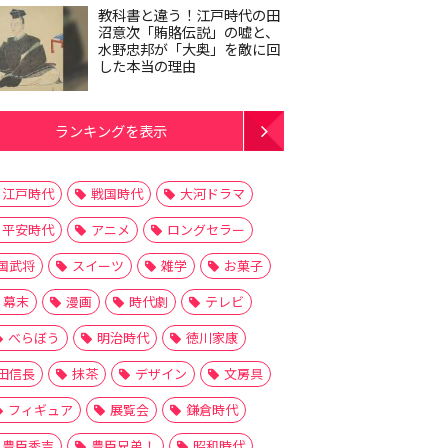
教科書と違う！江戸時代の田
沼意次「賄賂伝説」の嘘と、
水野忠邦が「大奥」を敵に回
した本当の理由
ランキングを表示
江戸時代
戦国時代
大河ドラマ
平安時代
アニメ
ロングセラー
国武将
スイーツ
雑学
お菓子
幕末
漫画
時代劇
テレビ
べらぼう
明治時代
徳川家康
田信長
抹茶
デザイン
文房具
フィギュア
展覧会
鎌倉時代
豊臣秀吉
豊臣兄弟！
昭和時代