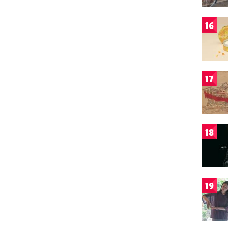
16
17
18
19