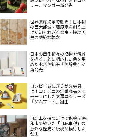
リー、マンゴー新発売
世界遺産決定で脚光！日本初
の巨大都城・藤原京を創り上
げた知られざる女帝・持統天
皇の凄絶な執念
日本の四季折々の植物や情景
を描くことに相応しい色を集
めた水彩色鉛筆『色辞典』が
新発売！
コンビニおにぎりが文房具
に！コンビニの定番商品をモ
チーフにした文房具シリーズ
『ジムマート』誕生
自転車を持つだけで税金？ 昭
和まで続いた「自転車税」の
意外な歴史と脱税が横行した
理由