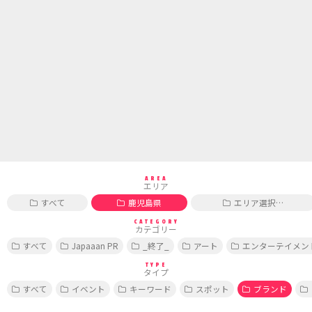
AREA
エリア
すべて
鹿児島県
エリア選択…
CATEGORY
カテゴリー
すべて
Japaaan PR
_終了_
アート
エンターテイメン
TYPE
タイプ
すべて
イベント
キーワード
スポット
ブランド