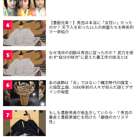
【豊臣兄弟！】秀吉は本当に「女狂い」だった
4
のか？ 天下人を彩った11人の側室たちを時系列
で一挙紹介
なぜ浅井の旧臣は秀吉に従ったのか？ 武力を使
5
わず“自分の味方”に変えた裏工作の技法とは
あの装飾は「炎」ではない？縄文時代の国宝・
6
火焔型土器、5000年前の人々が刻んだ謎とデザ
インの秘密
もしも豊臣秀長が長生きしていたら…？秀吉の
7
暴走と豊臣家滅亡を防げた「最強のカリスマ
性」