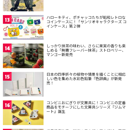
ハローキティ、ポチャッコたちが昭和レトロな
13
コインケースに！「サンリオキャラクターズ コ
インケース」第２弾
しっかり抹茶の味わい、さらに果実の香りも楽
14
しめる「無糖フレーバー抹茶」ストロベリー、
マンゴー新発売
日本の四季折々の植物や情景を描くことに相応
15
しい色を集めた水彩色鉛筆『色辞典』が新発
売！
コンビニおにぎりが文房具に！コンビニの定番
16
商品をモチーフにした文房具シリーズ『ジムマ
ート』誕生