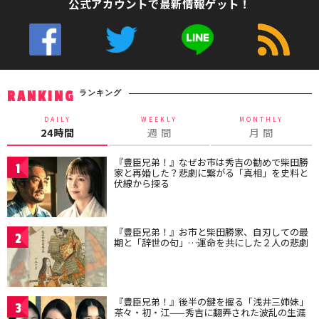
公式アカウントで最新情報ゲット！
ランキング
RANKING
DAILY
WEEKLY
MONTHLY
24時間
週 間
月 間
『豊臣兄弟！』なぜお市は秀吉の勧めで柴田勝
1
家と再婚した？悲劇に繋がる「真相」を史料と
伏線から探る
『豊臣兄弟！』お市と柴田勝家、自刃しての最
2
期と「辞世の句」…運命を共にした２人の悲劇
『豊臣兄弟！』後半の鍵を握る「浅井三姉妹」
3
茶々・初・江——秀吉に翻弄された波乱の生涯