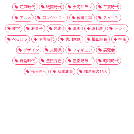
江戸時代
戦国時代
大河ドラマ
平安時代
アニメ
ロングセラー
戦国武将
スイーツ
雑学
お菓子
幕末
漫画
時代劇
テレビ
べらぼう
明治時代
徳川家康
織田信長
抹茶
デザイン
文房具
フィギュア
展覧会
鎌倉時代
豊臣秀吉
豊臣兄弟！
昭和時代
光る君へ
葛飾北斎
鎌倉殿の13人