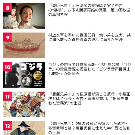
『豊臣兄弟！』三法師の誘拐は史実？秀吉
8
の“暴挙”、お市＆勝家再婚の真意…第30回放送
の真相考察
村上水軍を率いた戦国武将！幼い弟を支え、共
9
に海へ散った得居通幸の波乱に満ちた生涯
ゴジラの咆哮で目覚める朝…1954年公開『ゴジ
10
ラ』の貴重音源を搭載した「ゴジラ音声目覚ま
し時計」が新発売
『豊臣兄弟！』で萩原護が演じる武将・小堀正
11
次とは？秀長・秀吉・家康が重用、“出家を重
ねた実務派”の生涯
【豊臣兄弟！】2度の改易から復活した武将・
12
多賀秀種とは？豊臣秀長に仕えた半年間と波乱
の生涯