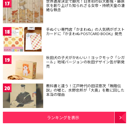
世界遺産決定で脚光！日本初の巨大都城・藤原
17
京を創り上げた知られざる女帝・持統天皇の凄
絶な執念
手ぬぐい専門店「かまわぬ」の人気柄がポスト
18
カードに『かまわぬ POSTCARD BOOK』発売
秋田犬の子犬がかわいい！ヨックモック「シガ
19
ール」地域バージョンの秋田デザイン缶が新発
売
教科書と違う！江戸時代の田沼意次「賄賂伝
20
説」の嘘と、水野忠邦が「大奥」を敵に回した
本当の理由
ランキングを表示