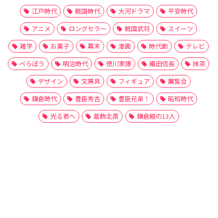
江戸時代
戦国時代
大河ドラマ
平安時代
アニメ
ロングセラー
戦国武将
スイーツ
雑学
お菓子
幕末
漫画
時代劇
テレビ
べらぼう
明治時代
徳川家康
織田信長
抹茶
デザイン
文房具
フィギュア
展覧会
鎌倉時代
豊臣秀吉
豊臣兄弟！
昭和時代
光る君へ
葛飾北斎
鎌倉殿の13人