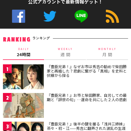
公式アカウントで最新情報ゲット！
ランキング
RANKING
DAILY
WEEKLY
MONTHLY
24時間
週 間
月 間
『豊臣兄弟！』なぜお市は秀吉の勧めで柴田勝
1
家と再婚した？悲劇に繋がる「真相」を史料と
伏線から探る
『豊臣兄弟！』お市と柴田勝家、自刃しての最
2
期と「辞世の句」…運命を共にした２人の悲劇
『豊臣兄弟！』後半の鍵を握る「浅井三姉妹」
3
茶々・初・江——秀吉に翻弄された波乱の生涯