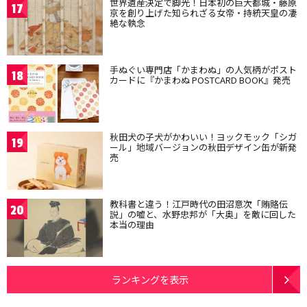
世界遺産決定で脚光！日本初の巨大都城・藤原
17
京を創り上げた知られざる女帝・持統天皇の凄
絶な執念
手ぬぐい専門店「かまわぬ」の人気柄がポスト
18
カードに『かまわぬ POSTCARD BOOK』発売
秋田犬の子犬がかわいい！ヨックモック「シガ
19
ール」地域バージョンの秋田デザイン缶が新発
売
教科書と違う！江戸時代の田沼意次「賄賂伝
20
説」の嘘と、水野忠邦が「大奥」を敵に回した
本当の理由
ランキングを表示