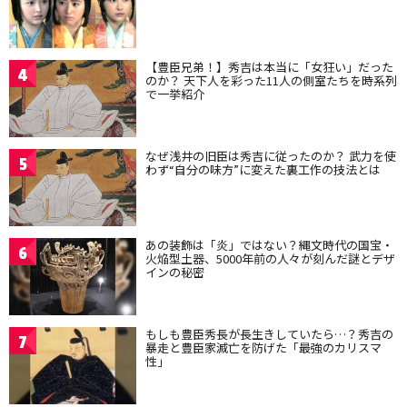
【豊臣兄弟！】秀吉は本当に「女狂い」だった
4
のか？ 天下人を彩った11人の側室たちを時系列
で一挙紹介
なぜ浅井の旧臣は秀吉に従ったのか？ 武力を使
5
わず“自分の味方”に変えた裏工作の技法とは
あの装飾は「炎」ではない？縄文時代の国宝・
6
火焔型土器、5000年前の人々が刻んだ謎とデザ
インの秘密
もしも豊臣秀長が長生きしていたら…？秀吉の
7
暴走と豊臣家滅亡を防げた「最強のカリスマ
性」