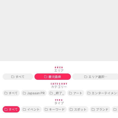
AREA
エリア
すべて
鹿児島県
エリア選択…
CATEGORY
カテゴリー
すべて
Japaaan PR
_終了_
アート
エンターテイメン
TYPE
タイプ
すべて
イベント
キーワード
スポット
ブランド