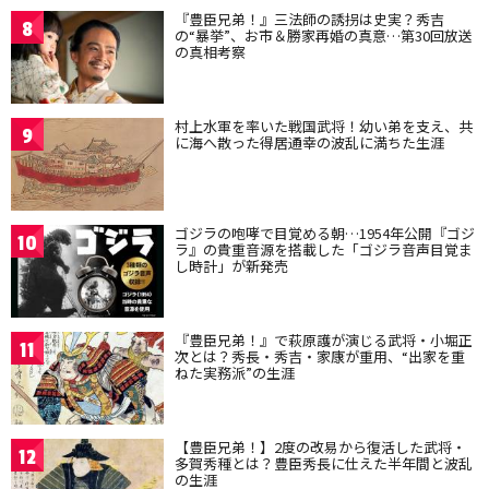
『豊臣兄弟！』三法師の誘拐は史実？秀吉
8
の“暴挙”、お市＆勝家再婚の真意…第30回放送
の真相考察
村上水軍を率いた戦国武将！幼い弟を支え、共
9
に海へ散った得居通幸の波乱に満ちた生涯
ゴジラの咆哮で目覚める朝…1954年公開『ゴジ
10
ラ』の貴重音源を搭載した「ゴジラ音声目覚ま
し時計」が新発売
『豊臣兄弟！』で萩原護が演じる武将・小堀正
11
次とは？秀長・秀吉・家康が重用、“出家を重
ねた実務派”の生涯
【豊臣兄弟！】2度の改易から復活した武将・
12
多賀秀種とは？豊臣秀長に仕えた半年間と波乱
の生涯