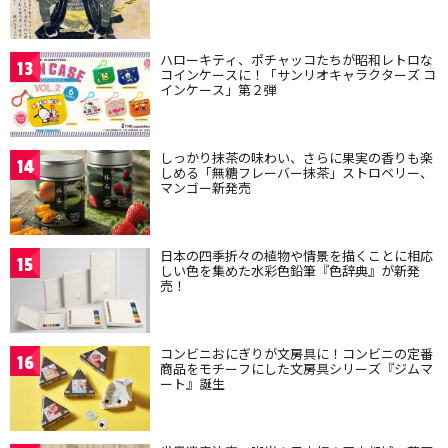
ハローキティ、ポチャッコたちが昭和レトロな
13
コインケースに！「サンリオキャラクターズ コ
インケース」第２弾
しっかり抹茶の味わい、さらに果実の香りも楽
14
しめる「無糖フレーバー抹茶」ストロベリー、
マンゴー新発売
日本の四季折々の植物や情景を描くことに相応
15
しい色を集めた水彩色鉛筆『色辞典』が新発
売！
コンビニおにぎりが文房具に！コンビニの定番
16
商品をモチーフにした文房具シリーズ『ジムマ
ート』誕生