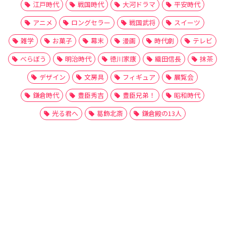
江戸時代
戦国時代
大河ドラマ
平安時代
アニメ
ロングセラー
戦国武将
スイーツ
雑学
お菓子
幕末
漫画
時代劇
テレビ
べらぼう
明治時代
徳川家康
織田信長
抹茶
デザイン
文房具
フィギュア
展覧会
鎌倉時代
豊臣秀吉
豊臣兄弟！
昭和時代
光る君へ
葛飾北斎
鎌倉殿の13人