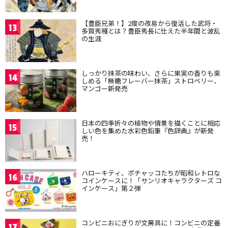
【豊臣兄弟！】2度の改易から復活した武将・
13
多賀秀種とは？豊臣秀長に仕えた半年間と波乱
の生涯
しっかり抹茶の味わい、さらに果実の香りも楽
14
しめる「無糖フレーバー抹茶」ストロベリー、
マンゴー新発売
日本の四季折々の植物や情景を描くことに相応
15
しい色を集めた水彩色鉛筆『色辞典』が新発
売！
ハローキティ、ポチャッコたちが昭和レトロな
16
コインケースに！「サンリオキャラクターズ コ
インケース」第２弾
コンビニおにぎりが文房具に！コンビニの定番
17