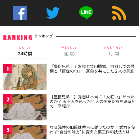
ランキング
RANKING
DAILY
WEEKLY
MONTHLY
24時間
週 間
月 間
『豊臣兄弟！』お市と柴田勝家、自刃しての最
1
期と「辞世の句」…運命を共にした２人の悲劇
【豊臣兄弟！】秀吉は本当に「女狂い」だった
2
のか？ 天下人を彩った11人の側室たちを時系列
で一挙紹介
なぜ浅井の旧臣は秀吉に従ったのか？ 武力を使
3
わず“自分の味方”に変えた裏工作の技法とは