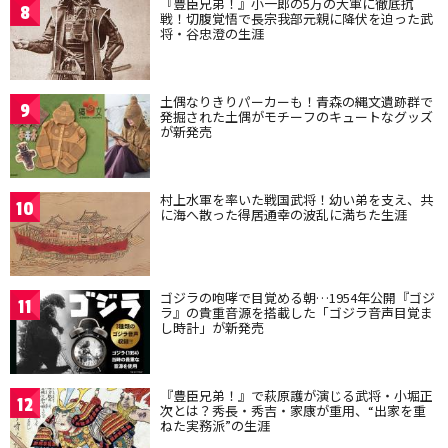
『豊臣兄弟！』小一郎の5万の大軍に徹底抗
8
戦！切腹覚悟で長宗我部元親に降伏を迫った武
将・谷忠澄の生涯
土偶なりきりパーカーも！青森の縄文遺跡群で
9
発掘された土偶がモチーフのキュートなグッズ
が新発売
村上水軍を率いた戦国武将！幼い弟を支え、共
10
に海へ散った得居通幸の波乱に満ちた生涯
ゴジラの咆哮で目覚める朝…1954年公開『ゴジ
11
ラ』の貴重音源を搭載した「ゴジラ音声目覚ま
し時計」が新発売
『豊臣兄弟！』で萩原護が演じる武将・小堀正
12
次とは？秀長・秀吉・家康が重用、“出家を重
ねた実務派”の生涯