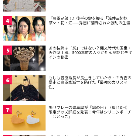
『豊臣兄弟！』後半の鍵を握る「浅井三姉妹」
4
茶々・初・江——秀吉に翻弄された波乱の生涯
あの装飾は「炎」ではない？縄文時代の国宝・
5
火焔型土器、5000年前の人々が刻んだ謎とデザ
インの秘密
もしも豊臣秀長が長生きしていたら…？秀吉の
6
暴走と豊臣家滅亡を防げた「最強のカリスマ
性」
鳩サブレーの豊島屋が『鳩の日』（8月10日）
7
限定グッズ詳細を発表！今年はシリコンポーチ
「はとっこ」