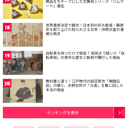
商品をモチーフにした文房具シリーズ『ジムマ
ート』誕生
世界遺産決定で脚光！日本初の巨大都城・藤原
18
京を創り上げた知られざる女帝・持統天皇の凄
絶な執念
自転車を持つだけで税金？ 昭和まで続いた「自
19
転車税」の意外な歴史と脱税が横行した理由
教科書と違う！江戸時代の田沼意次「賄賂伝
20
説」の嘘と、水野忠邦が「大奥」を敵に回した
本当の理由
ランキングを表示