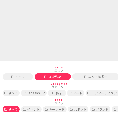
AREA
エリア
すべて
鹿児島県
エリア選択…
CATEGORY
カテゴリー
すべて
Japaaan PR
_終了_
アート
エンターテイメン
TYPE
タイプ
すべて
イベント
キーワード
スポット
ブランド