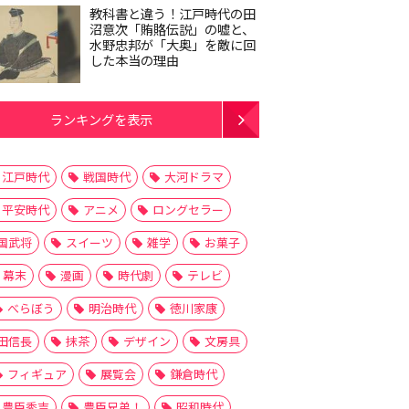
教科書と違う！江戸時代の田
沼意次「賄賂伝説」の嘘と、
水野忠邦が「大奥」を敵に回
した本当の理由
ランキングを表示
江戸時代
戦国時代
大河ドラマ
平安時代
アニメ
ロングセラー
国武将
スイーツ
雑学
お菓子
幕末
漫画
時代劇
テレビ
べらぼう
明治時代
徳川家康
田信長
抹茶
デザイン
文房具
フィギュア
展覧会
鎌倉時代
豊臣秀吉
豊臣兄弟！
昭和時代