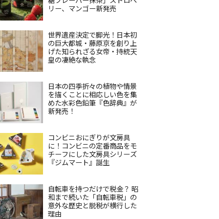
リー、マンゴー新発売
世界遺産決定で脚光！日本初
の巨大都城・藤原京を創り上
げた知られざる女帝・持統天
皇の凄絶な執念
日本の四季折々の植物や情景
を描くことに相応しい色を集
めた水彩色鉛筆『色辞典』が
新発売！
コンビニおにぎりが文房具
に！コンビニの定番商品をモ
チーフにした文房具シリーズ
『ジムマート』誕生
自転車を持つだけで税金？ 昭
和まで続いた「自転車税」の
意外な歴史と脱税が横行した
理由