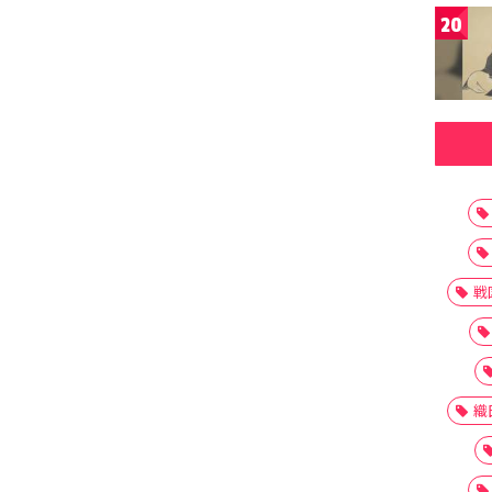
20
戦
織