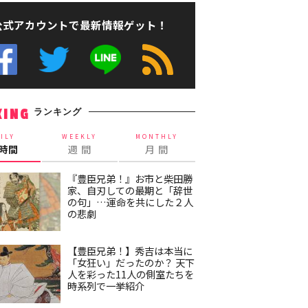
公式アカウントで最新情報ゲット！
ランキング
KING
ILY
WEEKLY
MONTHLY
4時間
週 間
月 間
『豊臣兄弟！』お市と柴田勝
家、自刃しての最期と「辞世
の句」…運命を共にした２人
の悲劇
【豊臣兄弟！】秀吉は本当に
「女狂い」だったのか？ 天下
人を彩った11人の側室たちを
時系列で一挙紹介