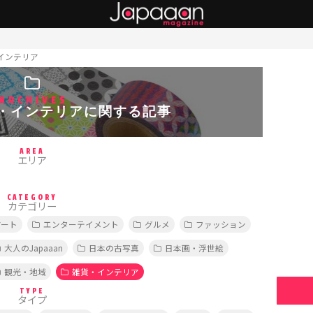
インテリア
ARCHIVES
・インテリアに関する記事
AREA
エリア
CATEGORY
カテゴリー
アート
エンターテイメント
グルメ
ファッション
大人のJapaaan
日本の古写真
日本画・浮世絵
観光・地域
雑貨・インテリア
TYPE
タイプ