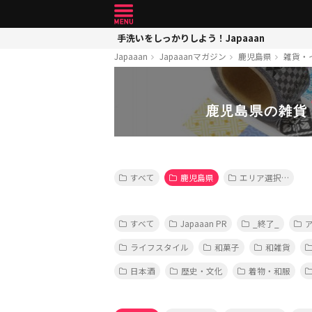
手洗いをしっかりしよう！Japaaan
Japaaan
Japaaanマガジン
鹿児島県
雑貨・
鹿児島県の雑貨
すべて
鹿児島県
エリア選択…
すべて
Japaaan PR
_終了_
ライフスタイル
和菓子
和雑貨
日本酒
歴史・文化
着物・和服