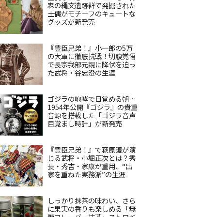
森の縄文遺跡群で発掘された
土偶がモチーフのキュートな
グッズが新発売
『豊臣兄弟！』小一郎の5万
の大軍に徹底抗戦！切腹覚悟
で長宗我部元親に降伏を迫っ
た武将・谷忠澄の生涯
ゴジラの咆哮で目覚める朝…
1954年公開『ゴジラ』の貴重
音源を搭載した「ゴジラ音声
目覚まし時計」が新発売
『豊臣兄弟！』で萩原護が演
じる武将・小堀正次とは？秀
長・秀吉・家康が重用、“出
家を重ねた実務派”の生涯
しっかり抹茶の味わい、さら
に果実の香りも楽しめる「無
糖フレーバー抹茶」ストロベ