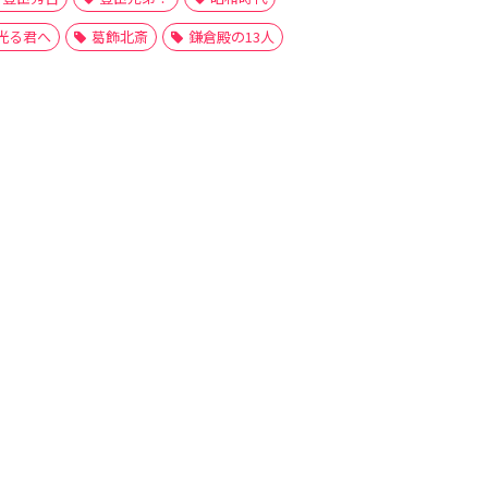
光る君へ
葛飾北斎
鎌倉殿の13人