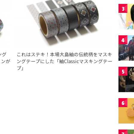
3
4
ング
これはステキ！本場大島紬の伝統柄をマスキ
インが
ングテープにした「紬Classicマスキングテー
プ」
5
6