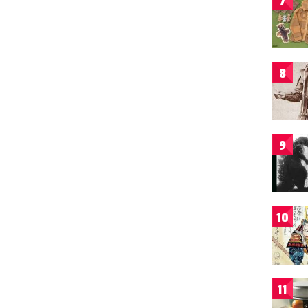
7
8
9
10
11