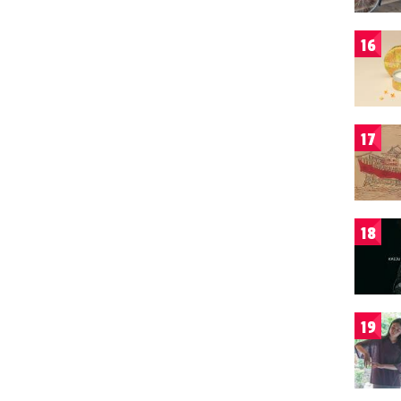
16
17
18
19