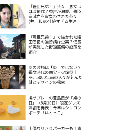
『豊臣兄弟！』茶々＝悪女は
ほぼ創作？秀吉が溺愛、豊臣
家滅亡を背負わされた茶々
(井上和)の壮絶すぎる生涯
『豊臣兄弟！』で描かれた織
田信長の道普請は史実？信長
が実施した街道整備の施策を
紹介
あの装飾は「炎」ではない？
縄文時代の国宝・火焔型土
器、5000年前の人々が刻んだ
謎とデザインの秘密
鳩サブレーの豊島屋が『鳩の
日』（8月10日）限定グッズ
詳細を発表！今年はシリコン
ポーチ「はとっこ」
土偶なりきりパーカーも！青