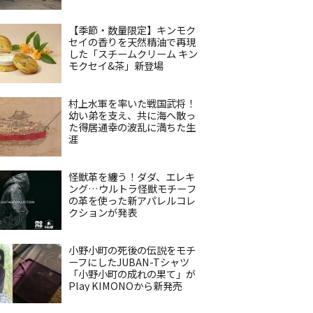
【季節・数量限定】キンモク
セイの香りを天然精油で再現
した「スチームクリーム キン
モクセイ&茶」新登場
村上水軍を率いた戦国武将！
幼い弟を支え、共に海へ散っ
た得居通幸の波乱に満ちた生
涯
怪獣革を纏う！ダダ、エレキ
ング…ウルトラ怪獣モチーフ
の革を使った新アパレルコレ
クションが発表
小野小町の死後の伝説をモチ
ーフにしたJUBAN-Tシャツ
「小野小町の成れの果て」が
Play KIMONOから新発売