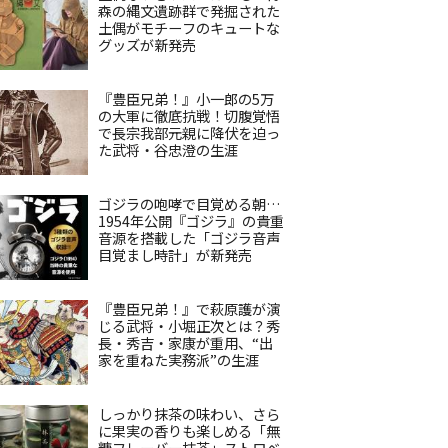
森の縄文遺跡群で発掘された
土偶がモチーフのキュートな
グッズが新発売
『豊臣兄弟！』小一郎の5万
の大軍に徹底抗戦！切腹覚悟
で長宗我部元親に降伏を迫っ
た武将・谷忠澄の生涯
ゴジラの咆哮で目覚める朝…
1954年公開『ゴジラ』の貴重
音源を搭載した「ゴジラ音声
目覚まし時計」が新発売
『豊臣兄弟！』で萩原護が演
じる武将・小堀正次とは？秀
長・秀吉・家康が重用、“出
家を重ねた実務派”の生涯
しっかり抹茶の味わい、さら
に果実の香りも楽しめる「無
糖フレーバー抹茶」ストロベ