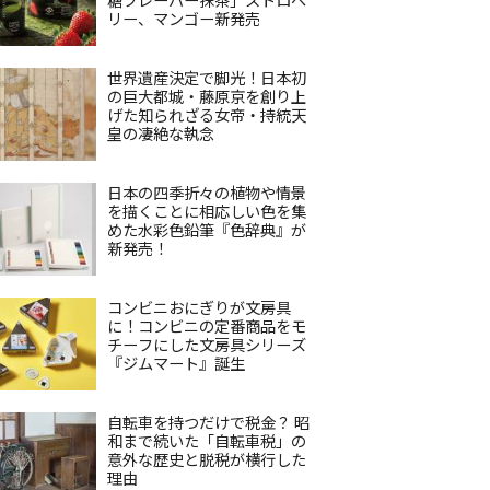
リー、マンゴー新発売
世界遺産決定で脚光！日本初
の巨大都城・藤原京を創り上
げた知られざる女帝・持統天
皇の凄絶な執念
日本の四季折々の植物や情景
を描くことに相応しい色を集
めた水彩色鉛筆『色辞典』が
新発売！
コンビニおにぎりが文房具
に！コンビニの定番商品をモ
チーフにした文房具シリーズ
『ジムマート』誕生
自転車を持つだけで税金？ 昭
和まで続いた「自転車税」の
意外な歴史と脱税が横行した
理由