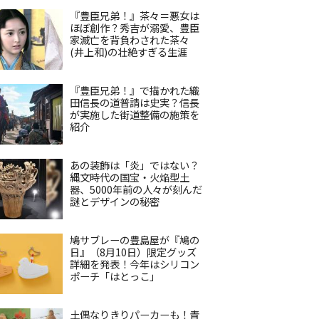
『豊臣兄弟！』茶々＝悪女は
ほぼ創作？秀吉が溺愛、豊臣
家滅亡を背負わされた茶々
(井上和)の壮絶すぎる生涯
『豊臣兄弟！』で描かれた織
田信長の道普請は史実？信長
が実施した街道整備の施策を
紹介
あの装飾は「炎」ではない？
縄文時代の国宝・火焔型土
器、5000年前の人々が刻んだ
謎とデザインの秘密
鳩サブレーの豊島屋が『鳩の
日』（8月10日）限定グッズ
詳細を発表！今年はシリコン
ポーチ「はとっこ」
土偶なりきりパーカーも！青