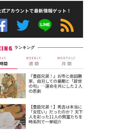
公式アカウントで最新情報ゲット！
ランキング
KING
ILY
WEEKLY
MONTHLY
4時間
週 間
月 間
『豊臣兄弟！』お市と柴田勝
家、自刃しての最期と「辞世
の句」…運命を共にした２人
の悲劇
【豊臣兄弟！】秀吉は本当に
「女狂い」だったのか？ 天下
人を彩った11人の側室たちを
時系列で一挙紹介