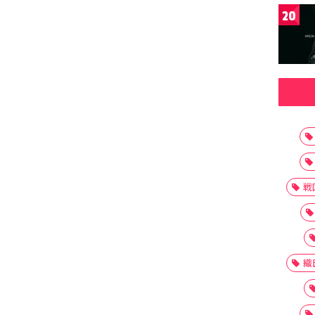
20
戦
織