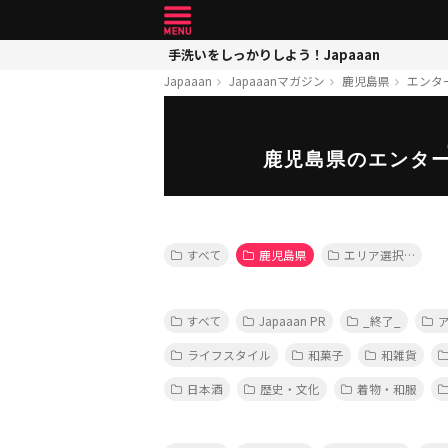
手洗いをしっかりしよう！Japaaan
Japaaan
Japaaanマガジン
鹿児島県
エンタ
鹿児島県のエンタ
すべて
鹿児島県
エリア選択…
すべて
Japaaan PR
_終了_
ライフスタイル
和菓子
和雑貨
日本酒
歴史・文化
着物・和服