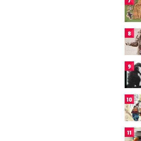
7
8
9
10
11