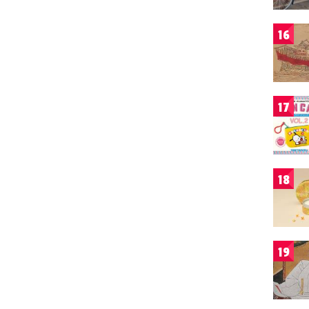
16
17
18
19