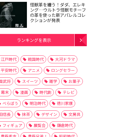
怪獣革を纏う！ダダ、エレキ
ング…ウルトラ怪獣モチーフ
の革を使った新アパレルコレ
クションが発表
ランキングを表示
江戸時代
戦国時代
大河ドラマ
平安時代
アニメ
ロングセラー
国武将
スイーツ
雑学
お菓子
幕末
漫画
時代劇
テレビ
べらぼう
明治時代
徳川家康
田信長
抹茶
デザイン
文房具
フィギュア
展覧会
鎌倉時代
豊臣秀吉
豊臣兄弟！
昭和時代