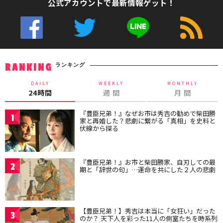
公式アカウントで最新情報ゲット！
ランキング
RANKING
DAILY
WEEKLY
MONTHLY
24時間
週 間
月 間
『豊臣兄弟！』なぜお市は秀吉の勧めで柴田勝
1
家と再婚した？悲劇に繋がる「真相」を史料と
伏線から探る
『豊臣兄弟！』お市と柴田勝家、自刃しての最
2
期と「辞世の句」…運命を共にした２人の悲劇
【豊臣兄弟！】秀吉は本当に「女狂い」だった
3
のか？ 天下人を彩った11人の側室たちを時系列