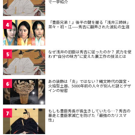
で一挙紹介
『豊臣兄弟！』後半の鍵を握る「浅井三姉妹」
4
茶々・初・江——秀吉に翻弄された波乱の生涯
なぜ浅井の旧臣は秀吉に従ったのか？ 武力を使
5
わず“自分の味方”に変えた裏工作の技法とは
あの装飾は「炎」ではない？縄文時代の国宝・
6
火焔型土器、5000年前の人々が刻んだ謎とデザ
インの秘密
もしも豊臣秀長が長生きしていたら…？秀吉の
7
暴走と豊臣家滅亡を防げた「最強のカリスマ
性」