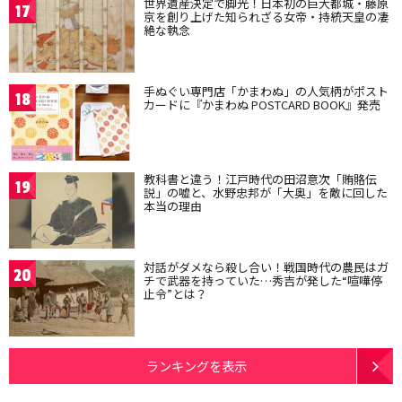
世界遺産決定で脚光！日本初の巨大都城・藤原
17
京を創り上げた知られざる女帝・持統天皇の凄
絶な執念
手ぬぐい専門店「かまわぬ」の人気柄がポスト
18
カードに『かまわぬ POSTCARD BOOK』発売
教科書と違う！江戸時代の田沼意次「賄賂伝
19
説」の嘘と、水野忠邦が「大奥」を敵に回した
本当の理由
対話がダメなら殺し合い！戦国時代の農民はガ
20
チで武器を持っていた…秀吉が発した“喧嘩停
止令”とは？
ランキングを表示