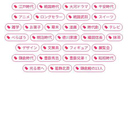
江戸時代
戦国時代
大河ドラマ
平安時代
アニメ
ロングセラー
戦国武将
スイーツ
雑学
お菓子
幕末
漫画
時代劇
テレビ
べらぼう
明治時代
徳川家康
織田信長
抹茶
デザイン
文房具
フィギュア
展覧会
鎌倉時代
豊臣秀吉
豊臣兄弟！
昭和時代
光る君へ
葛飾北斎
鎌倉殿の13人