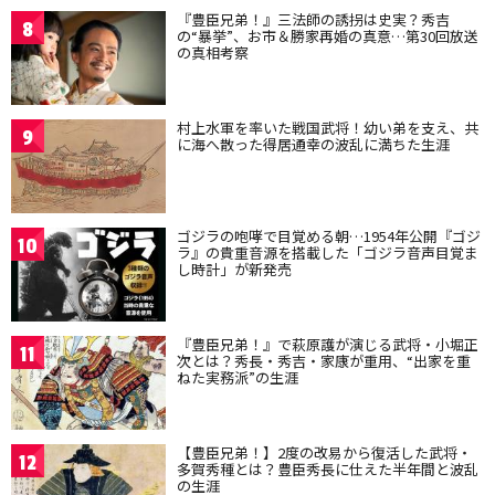
『豊臣兄弟！』三法師の誘拐は史実？秀吉
8
の“暴挙”、お市＆勝家再婚の真意…第30回放送
の真相考察
村上水軍を率いた戦国武将！幼い弟を支え、共
9
に海へ散った得居通幸の波乱に満ちた生涯
ゴジラの咆哮で目覚める朝…1954年公開『ゴジ
10
ラ』の貴重音源を搭載した「ゴジラ音声目覚ま
し時計」が新発売
『豊臣兄弟！』で萩原護が演じる武将・小堀正
11
次とは？秀長・秀吉・家康が重用、“出家を重
ねた実務派”の生涯
【豊臣兄弟！】2度の改易から復活した武将・
12
多賀秀種とは？豊臣秀長に仕えた半年間と波乱
の生涯