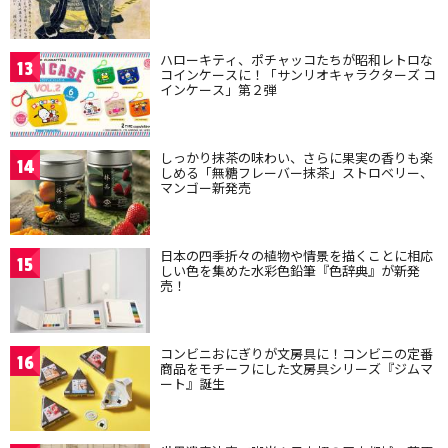
ハローキティ、ポチャッコたちが昭和レトロな
13
コインケースに！「サンリオキャラクターズ コ
インケース」第２弾
しっかり抹茶の味わい、さらに果実の香りも楽
14
しめる「無糖フレーバー抹茶」ストロベリー、
マンゴー新発売
日本の四季折々の植物や情景を描くことに相応
15
しい色を集めた水彩色鉛筆『色辞典』が新発
売！
コンビニおにぎりが文房具に！コンビニの定番
16
商品をモチーフにした文房具シリーズ『ジムマ
ート』誕生