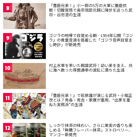
『豊臣兄弟！』小一郎の5万の大軍に徹底抗
8
戦！切腹覚悟で長宗我部元親に降伏を迫った武
将・谷忠澄の生涯
ゴジラの咆哮で目覚める朝…1954年公開『ゴジ
9
ラ』の貴重音源を搭載した「ゴジラ音声目覚ま
し時計」が新発売
村上水軍を率いた戦国武将！幼い弟を支え、共
10
に海へ散った得居通幸の波乱に満ちた生涯
『豊臣兄弟！』で萩原護が演じる武将・小堀正
11
次とは？秀長・秀吉・家康が重用、“出家を重
ねた実務派”の生涯
しっかり抹茶の味わい、さらに果実の香りも楽
12
しめる「無糖フレーバー抹茶」ストロベリー、
マンゴー新発売