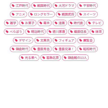
江戸時代
戦国時代
大河ドラマ
平安時代
アニメ
ロングセラー
戦国武将
スイーツ
雑学
お菓子
幕末
漫画
時代劇
テレビ
べらぼう
明治時代
徳川家康
織田信長
抹茶
デザイン
文房具
フィギュア
展覧会
鎌倉時代
豊臣秀吉
豊臣兄弟！
昭和時代
光る君へ
葛飾北斎
鎌倉殿の13人