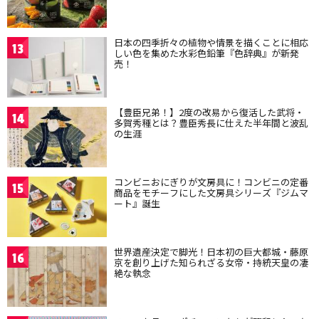
日本の四季折々の植物や情景を描くことに相応
13
しい色を集めた水彩色鉛筆『色辞典』が新発
売！
【豊臣兄弟！】2度の改易から復活した武将・
14
多賀秀種とは？豊臣秀長に仕えた半年間と波乱
の生涯
コンビニおにぎりが文房具に！コンビニの定番
15
商品をモチーフにした文房具シリーズ『ジムマ
ート』誕生
世界遺産決定で脚光！日本初の巨大都城・藤原
16
京を創り上げた知られざる女帝・持統天皇の凄
絶な執念