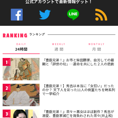
公式アカウントで最新情報ゲット！
ランキング
RANKING
DAILY
WEEKLY
MONTHLY
24時間
週 間
月 間
『豊臣兄弟！』お市と柴田勝家、自刃しての最
1
期と「辞世の句」…運命を共にした２人の悲劇
【豊臣兄弟！】秀吉は本当に「女狂い」だった
2
のか？ 天下人を彩った11人の側室たちを時系列
で一挙紹介
『豊臣兄弟！』茶々＝悪女はほぼ創作？秀吉が
3
溺愛、豊臣家滅亡を背負わされた茶々(井上和)