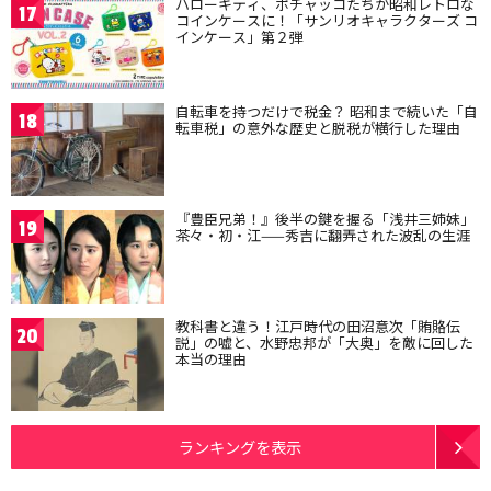
ハローキティ、ポチャッコたちが昭和レトロな
17
コインケースに！「サンリオキャラクターズ コ
インケース」第２弾
自転車を持つだけで税金？ 昭和まで続いた「自
18
転車税」の意外な歴史と脱税が横行した理由
『豊臣兄弟！』後半の鍵を握る「浅井三姉妹」
19
茶々・初・江——秀吉に翻弄された波乱の生涯
教科書と違う！江戸時代の田沼意次「賄賂伝
20
説」の嘘と、水野忠邦が「大奥」を敵に回した
本当の理由
ランキングを表示