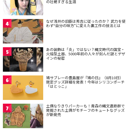
の壮絶すぎる生涯
なぜ浅井の旧臣は秀吉に従ったのか？ 武力を使
4
わず“自分の味方”に変えた裏工作の技法とは
あの装飾は「炎」ではない？縄文時代の国宝・
5
火焔型土器、5000年前の人々が刻んだ謎とデザ
インの秘密
鳩サブレーの豊島屋が『鳩の日』（8月10日）
6
限定グッズ詳細を発表！今年はシリコンポーチ
「はとっこ」
土偶なりきりパーカーも！青森の縄文遺跡群で
7
発掘された土偶がモチーフのキュートなグッズ
が新発売