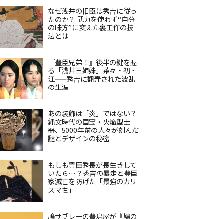
なぜ浅井の旧臣は秀吉に従っ
たのか？ 武力を使わず“自分
の味方”に変えた裏工作の技
法とは
『豊臣兄弟！』後半の鍵を握
る「浅井三姉妹」茶々・初・
江——秀吉に翻弄された波乱
の生涯
あの装飾は「炎」ではない？
縄文時代の国宝・火焔型土
器、5000年前の人々が刻んだ
謎とデザインの秘密
もしも豊臣秀長が長生きして
いたら…？秀吉の暴走と豊臣
家滅亡を防げた「最強のカリ
スマ性」
鳩サブレーの豊島屋が『鳩の