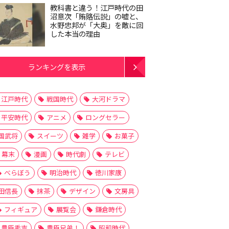
教科書と違う！江戸時代の田
沼意次「賄賂伝説」の嘘と、
水野忠邦が「大奥」を敵に回
した本当の理由
ランキングを表示
江戸時代
戦国時代
大河ドラマ
平安時代
アニメ
ロングセラー
国武将
スイーツ
雑学
お菓子
幕末
漫画
時代劇
テレビ
べらぼう
明治時代
徳川家康
田信長
抹茶
デザイン
文房具
フィギュア
展覧会
鎌倉時代
豊臣秀吉
豊臣兄弟！
昭和時代