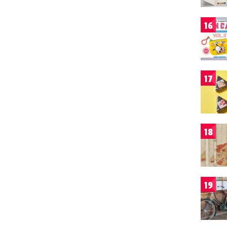
16
17
18
19