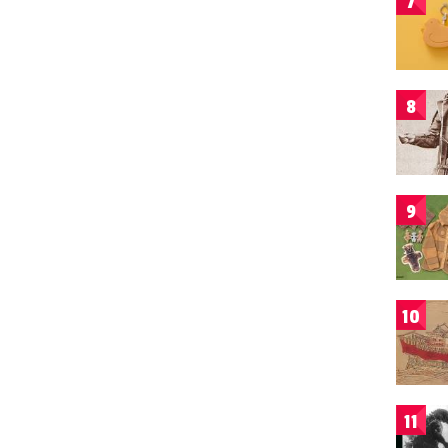
7
8
9
10
11