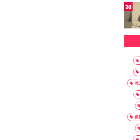
20
戦
織