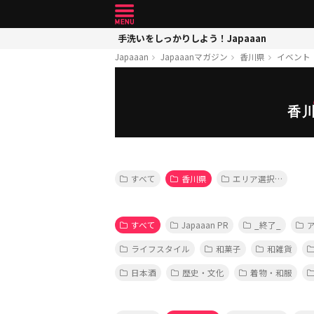
手洗いをしっかりしよう！Japaaan
Japaaan
Japaaanマガジン
香川県
イベント
香
すべて
香川県
エリア選択…
すべて
Japaaan PR
_終了_
ライフスタイル
和菓子
和雑貨
日本酒
歴史・文化
着物・和服