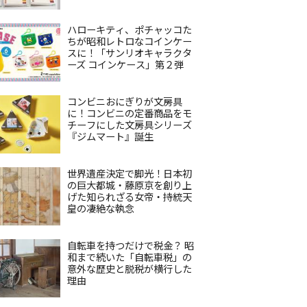
ハローキティ、ポチャッコた
ちが昭和レトロなコインケー
スに！「サンリオキャラクタ
ーズ コインケース」第２弾
コンビニおにぎりが文房具
に！コンビニの定番商品をモ
チーフにした文房具シリーズ
『ジムマート』誕生
世界遺産決定で脚光！日本初
の巨大都城・藤原京を創り上
げた知られざる女帝・持統天
皇の凄絶な執念
自転車を持つだけで税金？ 昭
和まで続いた「自転車税」の
意外な歴史と脱税が横行した
理由