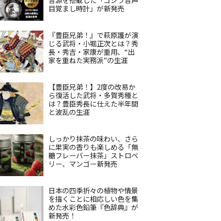
目覚まし時計」が新発売
『豊臣兄弟！』で萩原護が演
じる武将・小堀正次とは？秀
長・秀吉・家康が重用、“出
家を重ねた実務派”の生涯
【豊臣兄弟！】2度の改易か
ら復活した武将・多賀秀種と
は？豊臣秀長に仕えた半年間
と波乱の生涯
しっかり抹茶の味わい、さら
に果実の香りも楽しめる「無
糖フレーバー抹茶」ストロベ
リー、マンゴー新発売
日本の四季折々の植物や情景
を描くことに相応しい色を集
めた水彩色鉛筆『色辞典』が
新発売！