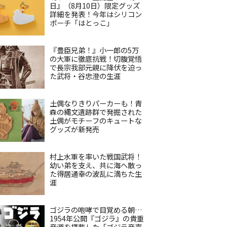
日』（8月10日）限定グッズ
詳細を発表！今年はシリコン
ポーチ「はとっこ」
『豊臣兄弟！』小一郎の5万
の大軍に徹底抗戦！切腹覚悟
で長宗我部元親に降伏を迫っ
た武将・谷忠澄の生涯
土偶なりきりパーカーも！青
森の縄文遺跡群で発掘された
土偶がモチーフのキュートな
グッズが新発売
村上水軍を率いた戦国武将！
幼い弟を支え、共に海へ散っ
た得居通幸の波乱に満ちた生
涯
ゴジラの咆哮で目覚める朝…
1954年公開『ゴジラ』の貴重
音源を搭載した「ゴジラ音声