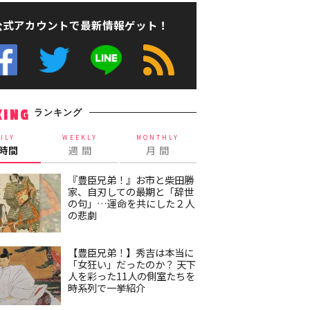
公式アカウントで最新情報ゲット！
ランキング
KING
ILY
WEEKLY
MONTHLY
4時間
週 間
月 間
『豊臣兄弟！』お市と柴田勝
家、自刃しての最期と「辞世
の句」…運命を共にした２人
の悲劇
【豊臣兄弟！】秀吉は本当に
「女狂い」だったのか？ 天下
人を彩った11人の側室たちを
時系列で一挙紹介