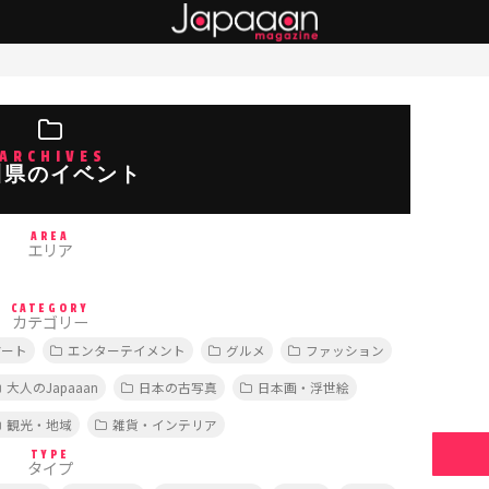
ARCHIVES
川県のイベント
AREA
エリア
CATEGORY
カテゴリー
アート
エンターテイメント
グルメ
ファッション
大人のJapaaan
日本の古写真
日本画・浮世絵
観光・地域
雑貨・インテリア
TYPE
タイプ