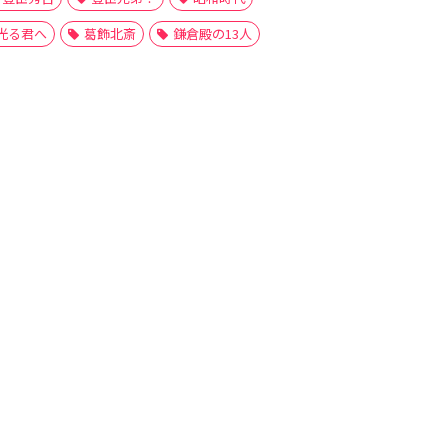
光る君へ
葛飾北斎
鎌倉殿の13人