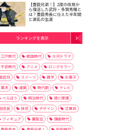
【豊臣兄弟！】2度の改易か
ら復活した武将・多賀秀種と
は？豊臣秀長に仕えた半年間
と波乱の生涯
ランキングを表示
江戸時代
戦国時代
大河ドラマ
平安時代
アニメ
ロングセラー
国武将
スイーツ
雑学
お菓子
幕末
漫画
時代劇
テレビ
べらぼう
明治時代
徳川家康
田信長
抹茶
デザイン
文房具
フィギュア
展覧会
鎌倉時代
豊臣秀吉
豊臣兄弟！
昭和時代