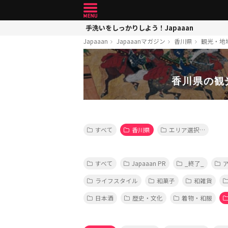
手洗いをしっかりしよう！Japaaan
Japaaan
Japaaanマガジン
香川県
観光・地
香川県の観
すべて
香川県
エリア選択…
すべて
Japaaan PR
_終了_
ライフスタイル
和菓子
和雑貨
日本酒
歴史・文化
着物・和服