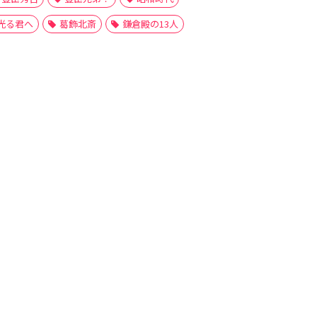
光る君へ
葛飾北斎
鎌倉殿の13人