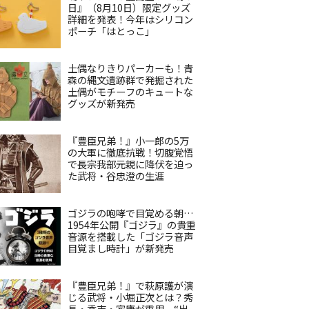
日』（8月10日）限定グッズ
詳細を発表！今年はシリコン
ポーチ「はとっこ」
土偶なりきりパーカーも！青
森の縄文遺跡群で発掘された
土偶がモチーフのキュートな
グッズが新発売
『豊臣兄弟！』小一郎の5万
の大軍に徹底抗戦！切腹覚悟
で長宗我部元親に降伏を迫っ
た武将・谷忠澄の生涯
ゴジラの咆哮で目覚める朝…
1954年公開『ゴジラ』の貴重
音源を搭載した「ゴジラ音声
目覚まし時計」が新発売
『豊臣兄弟！』で萩原護が演
じる武将・小堀正次とは？秀
長・秀吉・家康が重用、“出