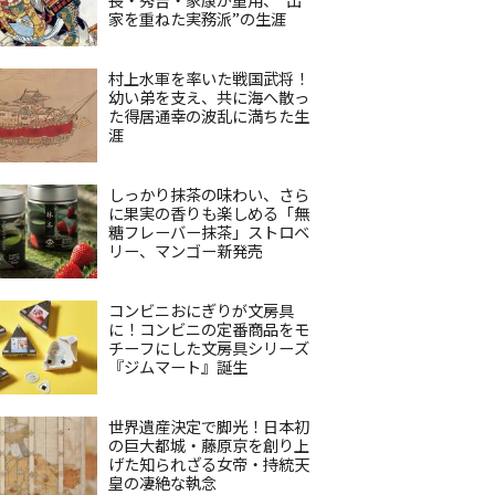
家を重ねた実務派”の生涯
村上水軍を率いた戦国武将！
幼い弟を支え、共に海へ散っ
た得居通幸の波乱に満ちた生
涯
しっかり抹茶の味わい、さら
に果実の香りも楽しめる「無
糖フレーバー抹茶」ストロベ
リー、マンゴー新発売
コンビニおにぎりが文房具
に！コンビニの定番商品をモ
チーフにした文房具シリーズ
『ジムマート』誕生
世界遺産決定で脚光！日本初
の巨大都城・藤原京を創り上
げた知られざる女帝・持統天
皇の凄絶な執念