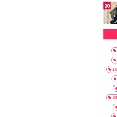
20
戦
織