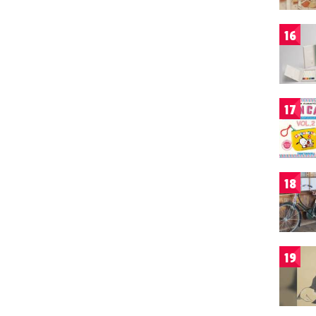
16
17
18
19