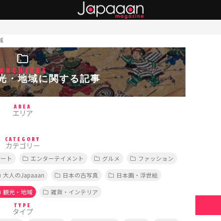
域
ARCHIVES
光・地域に関する記事
AREA
エリア
CATEGORY
カテゴリー
アート
エンターテイメント
グルメ
ファッション
大人のJapaaan
日本の古写真
日本画・浮世絵
観光・地域
雑貨・インテリア
TYPE
タイプ