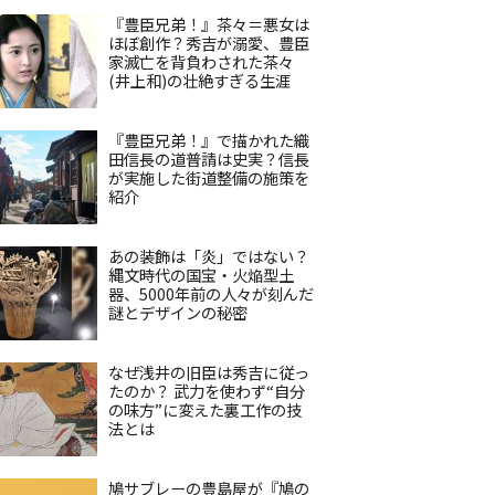
『豊臣兄弟！』茶々＝悪女は
ほぼ創作？秀吉が溺愛、豊臣
家滅亡を背負わされた茶々
(井上和)の壮絶すぎる生涯
『豊臣兄弟！』で描かれた織
田信長の道普請は史実？信長
が実施した街道整備の施策を
紹介
あの装飾は「炎」ではない？
縄文時代の国宝・火焔型土
器、5000年前の人々が刻んだ
謎とデザインの秘密
なぜ浅井の旧臣は秀吉に従っ
たのか？ 武力を使わず“自分
の味方”に変えた裏工作の技
法とは
鳩サブレーの豊島屋が『鳩の