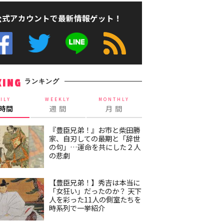
公式アカウントで最新情報ゲット！
ランキング
KING
ILY
WEEKLY
MONTHLY
4時間
週 間
月 間
『豊臣兄弟！』お市と柴田勝
家、自刃しての最期と「辞世
の句」…運命を共にした２人
の悲劇
【豊臣兄弟！】秀吉は本当に
「女狂い」だったのか？ 天下
人を彩った11人の側室たちを
時系列で一挙紹介