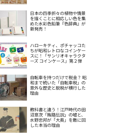
日本の四季折々の植物や情景
を描くことに相応しい色を集
めた水彩色鉛筆『色辞典』が
新発売！
ハローキティ、ポチャッコた
ちが昭和レトロなコインケー
スに！「サンリオキャラクタ
ーズ コインケース」第２弾
自転車を持つだけで税金？ 昭
和まで続いた「自転車税」の
意外な歴史と脱税が横行した
理由
教科書と違う！江戸時代の田
沼意次「賄賂伝説」の嘘と、
水野忠邦が「大奥」を敵に回
した本当の理由