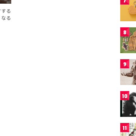
7
すする
」なる
8
9
10
11