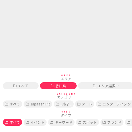
AREA
エリア
すべて
香川県
エリア選択…
CATEGORY
カテゴリー
すべて
Japaaan PR
_終了_
アート
エンターテイメン
TYPE
タイプ
すべて
イベント
キーワード
スポット
ブランド