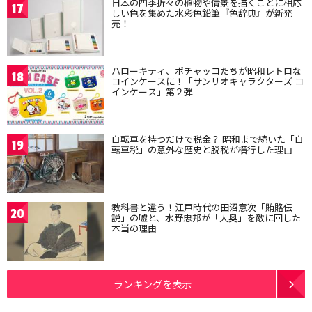
日本の四季折々の植物や情景を描くことに相応
17
しい色を集めた水彩色鉛筆『色辞典』が新発
売！
ハローキティ、ポチャッコたちが昭和レトロな
18
コインケースに！「サンリオキャラクターズ コ
インケース」第２弾
自転車を持つだけで税金？ 昭和まで続いた「自
19
転車税」の意外な歴史と脱税が横行した理由
教科書と違う！江戸時代の田沼意次「賄賂伝
20
説」の嘘と、水野忠邦が「大奥」を敵に回した
本当の理由
ランキングを表示