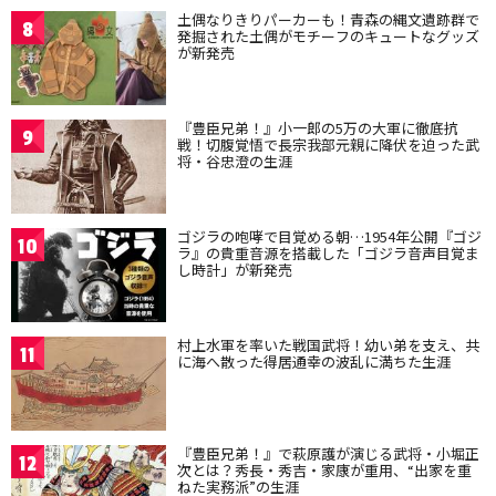
土偶なりきりパーカーも！青森の縄文遺跡群で
8
発掘された土偶がモチーフのキュートなグッズ
が新発売
『豊臣兄弟！』小一郎の5万の大軍に徹底抗
9
戦！切腹覚悟で長宗我部元親に降伏を迫った武
将・谷忠澄の生涯
ゴジラの咆哮で目覚める朝…1954年公開『ゴジ
10
ラ』の貴重音源を搭載した「ゴジラ音声目覚ま
し時計」が新発売
村上水軍を率いた戦国武将！幼い弟を支え、共
11
に海へ散った得居通幸の波乱に満ちた生涯
『豊臣兄弟！』で萩原護が演じる武将・小堀正
12
次とは？秀長・秀吉・家康が重用、“出家を重
ねた実務派”の生涯