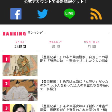
公式アカウントで最新情報ゲット！
ランキング
RANKING
DAILY
WEEKLY
MONTHLY
24時間
週 間
月 間
『豊臣兄弟！』お市と柴田勝家、自刃しての最
1
期と「辞世の句」…運命を共にした２人の悲劇
【豊臣兄弟！】秀吉は本当に「女狂い」だった
2
のか？ 天下人を彩った11人の側室たちを時系列
で一挙紹介
『豊臣兄弟！』茶々＝悪女はほぼ創作？秀吉が
3
溺愛、豊臣家滅亡を背負わされた茶々(井上和)