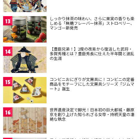
しっかり抹茶の味わい、さらに果実の香りも楽
13
しめる「無糖フレーバー抹茶」ストロベリー、
マンゴー新発売
【豊臣兄弟！】2度の改易から復活した武将・
14
多賀秀種とは？豊臣秀長に仕えた半年間と波乱
の生涯
コンビニおにぎりが文房具に！コンビニの定番
15
商品をモチーフにした文房具シリーズ『ジムマ
ート』誕生
世界遺産決定で脚光！日本初の巨大都城・藤原
16
京を創り上げた知られざる女帝・持統天皇の凄
絶な執念