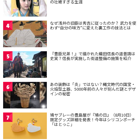
の壮絶すぎる生涯
なぜ浅井の旧臣は秀吉に従ったのか？ 武力を使
4
わず“自分の味方”に変えた裏工作の技法とは
『豊臣兄弟！』で描かれた織田信長の道普請は
5
史実？信長が実施した街道整備の施策を紹介
あの装飾は「炎」ではない？縄文時代の国宝・
6
火焔型土器、5000年前の人々が刻んだ謎とデザ
インの秘密
鳩サブレーの豊島屋が『鳩の日』（8月10日）
7
限定グッズ詳細を発表！今年はシリコンポーチ
「はとっこ」