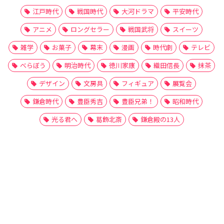
江戸時代
戦国時代
大河ドラマ
平安時代
アニメ
ロングセラー
戦国武将
スイーツ
雑学
お菓子
幕末
漫画
時代劇
テレビ
べらぼう
明治時代
徳川家康
織田信長
抹茶
デザイン
文房具
フィギュア
展覧会
鎌倉時代
豊臣秀吉
豊臣兄弟！
昭和時代
光る君へ
葛飾北斎
鎌倉殿の13人