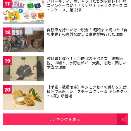
ハローキティ、ポチャッコたちが昭和レトロな
17
コインケースに！「サンリオキャラクターズ コ
インケース」第２弾
自転車を持つだけで税金？ 昭和まで続いた「自
18
転車税」の意外な歴史と脱税が横行した理由
教科書と違う！江戸時代の田沼意次「賄賂伝
19
説」の嘘と、水野忠邦が「大奥」を敵に回した
本当の理由
【季節・数量限定】キンモクセイの香りを天然
20
精油で再現した「スチームクリーム キンモクセ
イ&茶」新登場
ランキングを表示