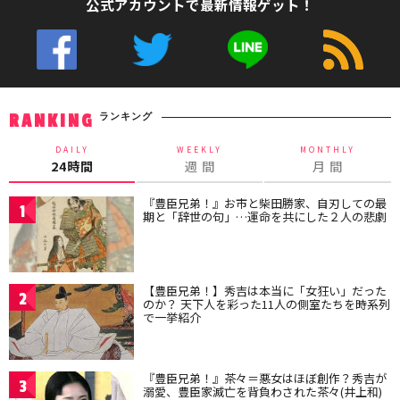
公式アカウントで最新情報ゲット！
ランキング
RANKING
DAILY
WEEKLY
MONTHLY
24時間
週 間
月 間
『豊臣兄弟！』お市と柴田勝家、自刃しての最
1
期と「辞世の句」…運命を共にした２人の悲劇
【豊臣兄弟！】秀吉は本当に「女狂い」だった
2
のか？ 天下人を彩った11人の側室たちを時系列
で一挙紹介
『豊臣兄弟！』茶々＝悪女はほぼ創作？秀吉が
3
溺愛、豊臣家滅亡を背負わされた茶々(井上和)