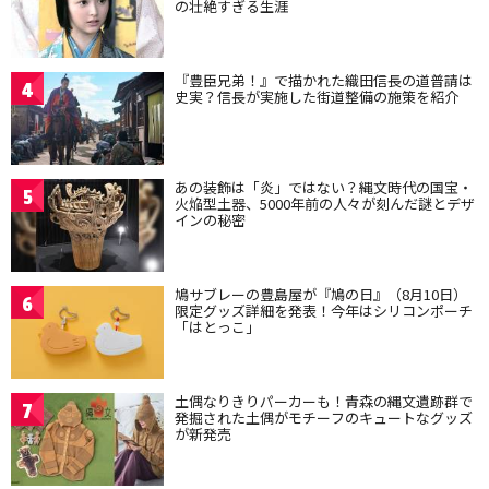
の壮絶すぎる生涯
『豊臣兄弟！』で描かれた織田信長の道普請は
4
史実？信長が実施した街道整備の施策を紹介
あの装飾は「炎」ではない？縄文時代の国宝・
5
火焔型土器、5000年前の人々が刻んだ謎とデザ
インの秘密
鳩サブレーの豊島屋が『鳩の日』（8月10日）
6
限定グッズ詳細を発表！今年はシリコンポーチ
「はとっこ」
土偶なりきりパーカーも！青森の縄文遺跡群で
7
発掘された土偶がモチーフのキュートなグッズ
が新発売