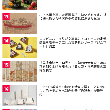
村上水軍を率いた戦国武将！幼い弟を支え、共
13
に海へ散った得居通幸の波乱に満ちた生涯
コンビニおにぎりが文房具に！コンビニの定番
14
商品をモチーフにした文房具シリーズ『ジムマ
ート』誕生
世界遺産決定で脚光！日本初の巨大都城・藤原
15
京を創り上げた知られざる女帝・持統天皇の凄
絶な執念
日本の四季折々の植物や情景を描くことに相応
16
しい色を集めた水彩色鉛筆『色辞典』が新発
売！