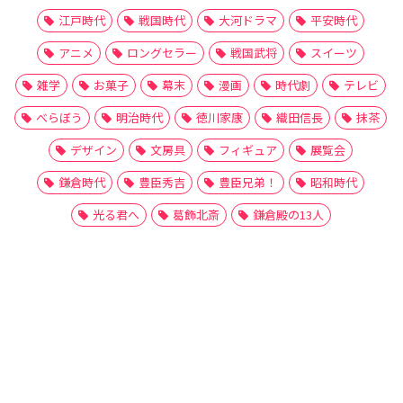
江戸時代
戦国時代
大河ドラマ
平安時代
アニメ
ロングセラー
戦国武将
スイーツ
雑学
お菓子
幕末
漫画
時代劇
テレビ
べらぼう
明治時代
徳川家康
織田信長
抹茶
デザイン
文房具
フィギュア
展覧会
鎌倉時代
豊臣秀吉
豊臣兄弟！
昭和時代
光る君へ
葛飾北斎
鎌倉殿の13人