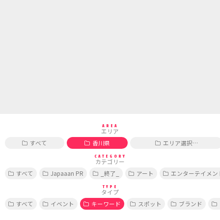
AREA
エリア
すべて
香川県
エリア選択…
CATEGORY
カテゴリー
すべて
Japaaan PR
_終了_
アート
エンターテイメン
TYPE
タイプ
すべて
イベント
キーワード
スポット
ブランド