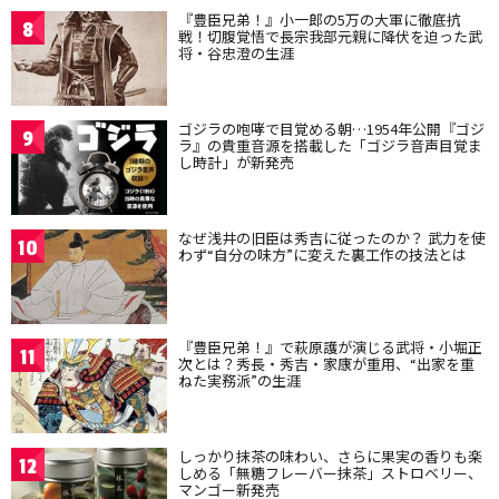
『豊臣兄弟！』小一郎の5万の大軍に徹底抗
8
戦！切腹覚悟で長宗我部元親に降伏を迫った武
将・谷忠澄の生涯
ゴジラの咆哮で目覚める朝…1954年公開『ゴジ
9
ラ』の貴重音源を搭載した「ゴジラ音声目覚ま
し時計」が新発売
なぜ浅井の旧臣は秀吉に従ったのか？ 武力を使
10
わず“自分の味方”に変えた裏工作の技法とは
『豊臣兄弟！』で萩原護が演じる武将・小堀正
11
次とは？秀長・秀吉・家康が重用、“出家を重
ねた実務派”の生涯
しっかり抹茶の味わい、さらに果実の香りも楽
12
しめる「無糖フレーバー抹茶」ストロベリー、
マンゴー新発売