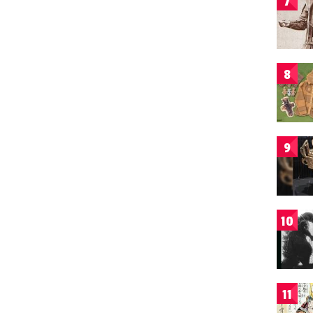
7
8
9
10
11