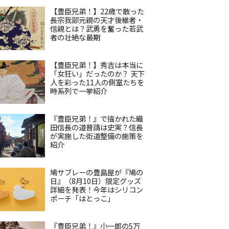
【豊臣兄弟！】22歳で散った
長宗我部元親の天才後継者・
信親とは？武勇を奮った若武
者の壮絶な最期
【豊臣兄弟！】秀吉は本当に
「女狂い」だったのか？ 天下
人を彩った11人の側室たちを
時系列で一挙紹介
『豊臣兄弟！』で描かれた織
田信長の道普請は史実？信長
が実施した街道整備の施策を
紹介
鳩サブレーの豊島屋が『鳩の
日』（8月10日）限定グッズ
詳細を発表！今年はシリコン
ポーチ「はとっこ」
『豊臣兄弟！』小一郎の5万