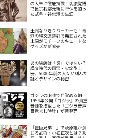
の大軍に徹底抗戦！切腹覚悟
で長宗我部元親に降伏を迫っ
た武将・谷忠澄の生涯
土偶なりきりパーカーも！青
森の縄文遺跡群で発掘された
土偶がモチーフのキュートな
グッズが新発売
あの装飾は「炎」ではない？
縄文時代の国宝・火焔型土
器、5000年前の人々が刻んだ
謎とデザインの秘密
ゴジラの咆哮で目覚める朝…
1954年公開『ゴジラ』の貴重
音源を搭載した「ゴジラ音声
目覚まし時計」が新発売
『豊臣兄弟！』で萩原護が演
じる武将・小堀正次とは？秀
長・秀吉・家康が重用、“出