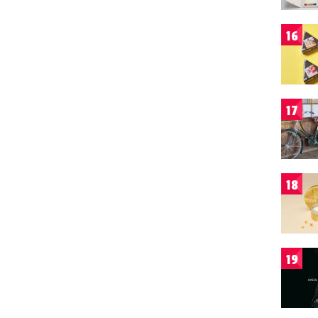
16
17
18
19