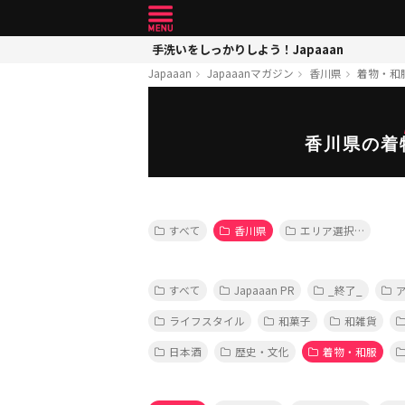
手洗いをしっかりしよう！Japaaan
Japaaan
Japaaanマガジン
香川県
着物・和
香川県の着
すべて
香川県
エリア選択…
すべて
Japaaan PR
_終了_
ライフスタイル
和菓子
和雑貨
日本酒
歴史・文化
着物・和服