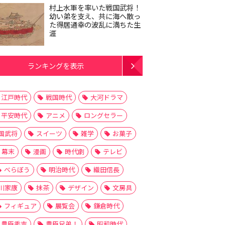
村上水軍を率いた戦国武将！
幼い弟を支え、共に海へ散っ
た得居通幸の波乱に満ちた生
涯
ランキングを表示
江戸時代
戦国時代
大河ドラマ
平安時代
アニメ
ロングセラー
国武将
スイーツ
雑学
お菓子
幕末
漫画
時代劇
テレビ
べらぼう
明治時代
織田信長
川家康
抹茶
デザイン
文房具
フィギュア
展覧会
鎌倉時代
豊臣秀吉
豊臣兄弟！
昭和時代