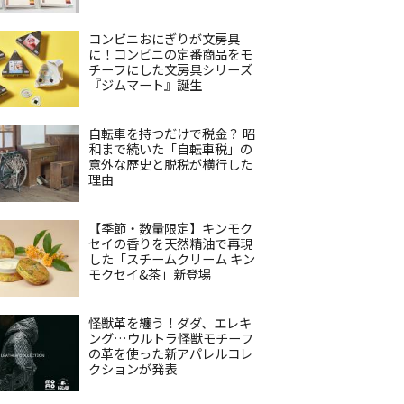
コンビニおにぎりが文房具
に！コンビニの定番商品をモ
チーフにした文房具シリーズ
『ジムマート』誕生
自転車を持つだけで税金？ 昭
和まで続いた「自転車税」の
意外な歴史と脱税が横行した
理由
【季節・数量限定】キンモク
セイの香りを天然精油で再現
した「スチームクリーム キン
モクセイ&茶」新登場
怪獣革を纏う！ダダ、エレキ
ング…ウルトラ怪獣モチーフ
の革を使った新アパレルコレ
クションが発表