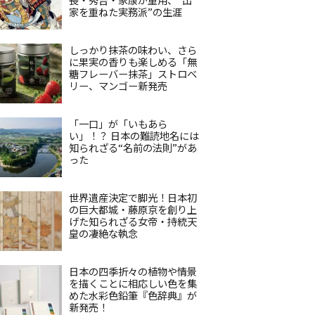
家を重ねた実務派”の生涯
しっかり抹茶の味わい、さら
に果実の香りも楽しめる「無
糖フレーバー抹茶」ストロベ
リー、マンゴー新発売
「一口」が「いもあら
い」！？ 日本の難読地名には
知られざる“名前の法則”があ
った
世界遺産決定で脚光！日本初
の巨大都城・藤原京を創り上
げた知られざる女帝・持統天
皇の凄絶な執念
日本の四季折々の植物や情景
を描くことに相応しい色を集
めた水彩色鉛筆『色辞典』が
新発売！