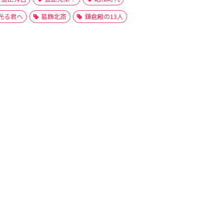
光る君へ
葛飾北斎
鎌倉殿の13人