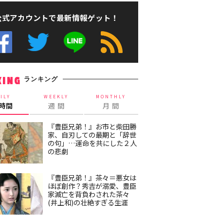
公式アカウントで最新情報ゲット！
ランキング
KING
ILY
WEEKLY
MONTHLY
4時間
週 間
月 間
『豊臣兄弟！』お市と柴田勝
家、自刃しての最期と「辞世
の句」…運命を共にした２人
の悲劇
『豊臣兄弟！』茶々＝悪女は
ほぼ創作？秀吉が溺愛、豊臣
家滅亡を背負わされた茶々
(井上和)の壮絶すぎる生涯