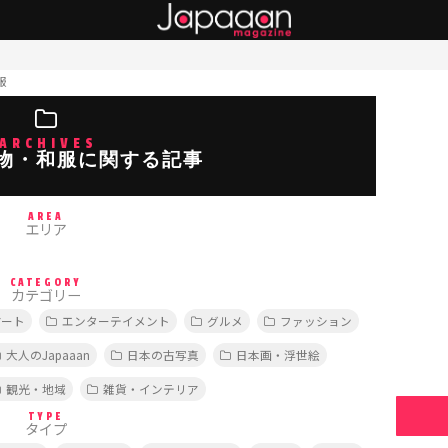
服
ARCHIVES
物・和服に関する記事
AREA
エリア
CATEGORY
カテゴリー
アート
エンターテイメント
グルメ
ファッション
大人のJapaaan
日本の古写真
日本画・浮世絵
観光・地域
雑貨・インテリア
TYPE
タイプ