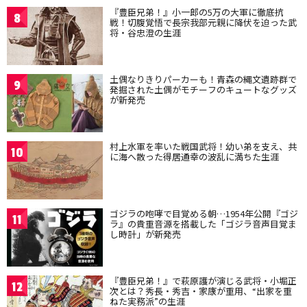
『豊臣兄弟！』小一郎の5万の大軍に徹底抗
8
戦！切腹覚悟で長宗我部元親に降伏を迫った武
将・谷忠澄の生涯
土偶なりきりパーカーも！青森の縄文遺跡群で
9
発掘された土偶がモチーフのキュートなグッズ
が新発売
村上水軍を率いた戦国武将！幼い弟を支え、共
10
に海へ散った得居通幸の波乱に満ちた生涯
ゴジラの咆哮で目覚める朝…1954年公開『ゴジ
11
ラ』の貴重音源を搭載した「ゴジラ音声目覚ま
し時計」が新発売
『豊臣兄弟！』で萩原護が演じる武将・小堀正
12
次とは？秀長・秀吉・家康が重用、“出家を重
ねた実務派”の生涯