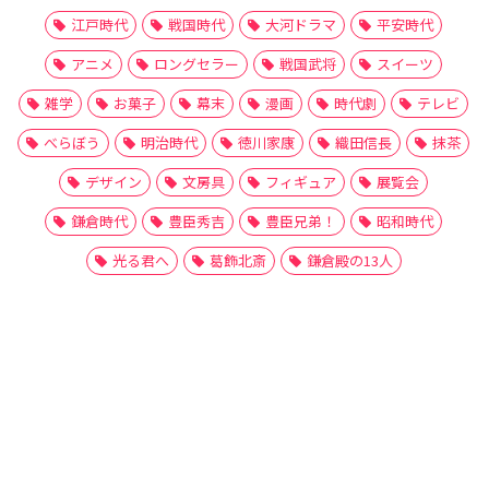
江戸時代
戦国時代
大河ドラマ
平安時代
アニメ
ロングセラー
戦国武将
スイーツ
雑学
お菓子
幕末
漫画
時代劇
テレビ
べらぼう
明治時代
徳川家康
織田信長
抹茶
デザイン
文房具
フィギュア
展覧会
鎌倉時代
豊臣秀吉
豊臣兄弟！
昭和時代
光る君へ
葛飾北斎
鎌倉殿の13人