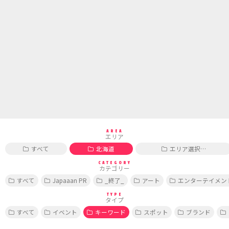
AREA
エリア
すべて
北海道
エリア選択…
CATEGORY
カテゴリー
すべて
Japaaan PR
_終了_
アート
エンターテイメン
TYPE
タイプ
すべて
イベント
キーワード
スポット
ブランド