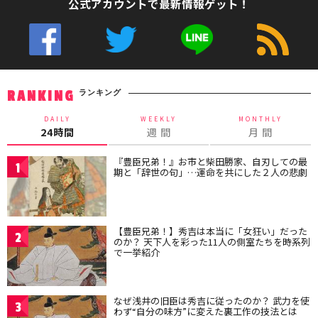
公式アカウントで最新情報ゲット！
ランキング
RANKING
DAILY
WEEKLY
MONTHLY
24時間
週 間
月 間
『豊臣兄弟！』お市と柴田勝家、自刃しての最
1
期と「辞世の句」…運命を共にした２人の悲劇
【豊臣兄弟！】秀吉は本当に「女狂い」だった
2
のか？ 天下人を彩った11人の側室たちを時系列
で一挙紹介
なぜ浅井の旧臣は秀吉に従ったのか？ 武力を使
3
わず“自分の味方”に変えた裏工作の技法とは