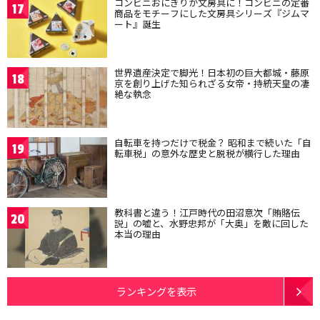
コンビニおにぎりが文房具に！コンビニの定番
17
商品をモチーフにした文房具シリーズ『ジムマ
ート』誕生
世界遺産決定で脚光！日本初の巨大都城・藤原
18
京を創り上げた知られざる女帝・持統天皇の凄
絶な執念
自転車を持つだけで税金？ 昭和まで続いた「自
19
転車税」の意外な歴史と脱税が横行した理由
教科書と違う！江戸時代の田沼意次「賄賂伝
20
説」の嘘と、水野忠邦が「大奥」を敵に回した
本当の理由
ランキングを表示