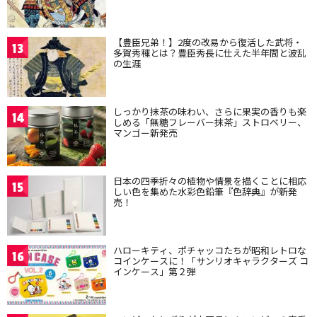
【豊臣兄弟！】2度の改易から復活した武将・
13
多賀秀種とは？豊臣秀長に仕えた半年間と波乱
の生涯
しっかり抹茶の味わい、さらに果実の香りも楽
14
しめる「無糖フレーバー抹茶」ストロベリー、
マンゴー新発売
日本の四季折々の植物や情景を描くことに相応
15
しい色を集めた水彩色鉛筆『色辞典』が新発
売！
ハローキティ、ポチャッコたちが昭和レトロな
16
コインケースに！「サンリオキャラクターズ コ
インケース」第２弾