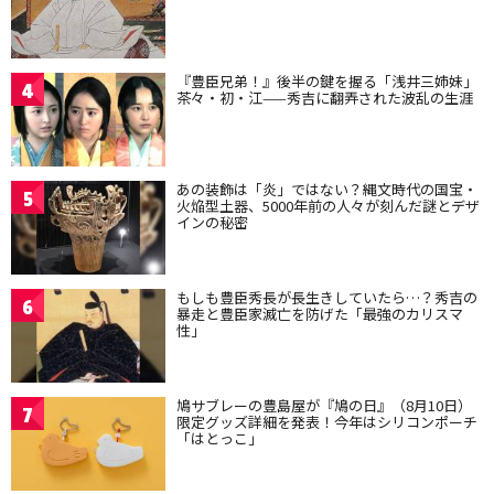
『豊臣兄弟！』後半の鍵を握る「浅井三姉妹」
4
茶々・初・江——秀吉に翻弄された波乱の生涯
あの装飾は「炎」ではない？縄文時代の国宝・
5
火焔型土器、5000年前の人々が刻んだ謎とデザ
インの秘密
もしも豊臣秀長が長生きしていたら…？秀吉の
6
暴走と豊臣家滅亡を防げた「最強のカリスマ
性」
鳩サブレーの豊島屋が『鳩の日』（8月10日）
7
限定グッズ詳細を発表！今年はシリコンポーチ
「はとっこ」