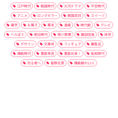
江戸時代
戦国時代
大河ドラマ
平安時代
アニメ
ロングセラー
戦国武将
スイーツ
雑学
お菓子
幕末
漫画
時代劇
テレビ
べらぼう
明治時代
徳川家康
織田信長
抹茶
デザイン
文房具
フィギュア
展覧会
鎌倉時代
豊臣秀吉
豊臣兄弟！
昭和時代
光る君へ
葛飾北斎
鎌倉殿の13人