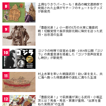
土偶なりきりパーカーも！青森の縄文遺跡群で
8
発掘された土偶がモチーフのキュートなグッズ
が新発売
『豊臣兄弟！』小一郎の5万の大軍に徹底抗
9
戦！切腹覚悟で長宗我部元親に降伏を迫った武
将・谷忠澄の生涯
ゴジラの咆哮で目覚める朝…1954年公開『ゴジ
10
ラ』の貴重音源を搭載した「ゴジラ音声目覚ま
し時計」が新発売
村上水軍を率いた戦国武将！幼い弟を支え、共
11
に海へ散った得居通幸の波乱に満ちた生涯
『豊臣兄弟！』で萩原護が演じる武将・小堀正
12
次とは？秀長・秀吉・家康が重用、“出家を重
ねた実務派”の生涯