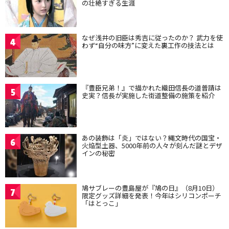
の壮絶すぎる生涯
なぜ浅井の旧臣は秀吉に従ったのか？ 武力を使
4
わず“自分の味方”に変えた裏工作の技法とは
『豊臣兄弟！』で描かれた織田信長の道普請は
5
史実？信長が実施した街道整備の施策を紹介
あの装飾は「炎」ではない？縄文時代の国宝・
6
火焔型土器、5000年前の人々が刻んだ謎とデザ
インの秘密
鳩サブレーの豊島屋が『鳩の日』（8月10日）
7
限定グッズ詳細を発表！今年はシリコンポーチ
「はとっこ」