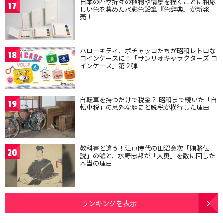
日本の四季折々の植物や情景を描くことに相応
17
しい色を集めた水彩色鉛筆『色辞典』が新発
売！
ハローキティ、ポチャッコたちが昭和レトロな
18
コインケースに！「サンリオキャラクターズ コ
インケース」第２弾
自転車を持つだけで税金？ 昭和まで続いた「自
19
転車税」の意外な歴史と脱税が横行した理由
教科書と違う！江戸時代の田沼意次「賄賂伝
20
説」の嘘と、水野忠邦が「大奥」を敵に回した
本当の理由
ランキングを表示