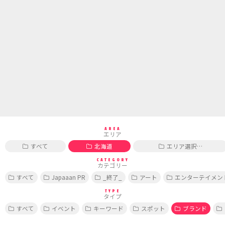
AREA
エリア
すべて
北海道
エリア選択…
CATEGORY
カテゴリー
すべて
Japaaan PR
_終了_
アート
エンターテイメン
TYPE
タイプ
すべて
イベント
キーワード
スポット
ブランド