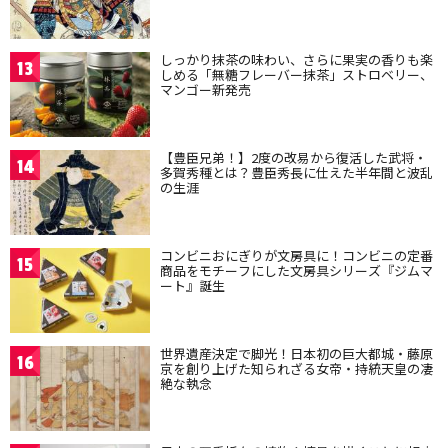
しっかり抹茶の味わい、さらに果実の香りも楽
13
しめる「無糖フレーバー抹茶」ストロベリー、
マンゴー新発売
【豊臣兄弟！】2度の改易から復活した武将・
14
多賀秀種とは？豊臣秀長に仕えた半年間と波乱
の生涯
コンビニおにぎりが文房具に！コンビニの定番
15
商品をモチーフにした文房具シリーズ『ジムマ
ート』誕生
世界遺産決定で脚光！日本初の巨大都城・藤原
16
京を創り上げた知られざる女帝・持統天皇の凄
絶な執念