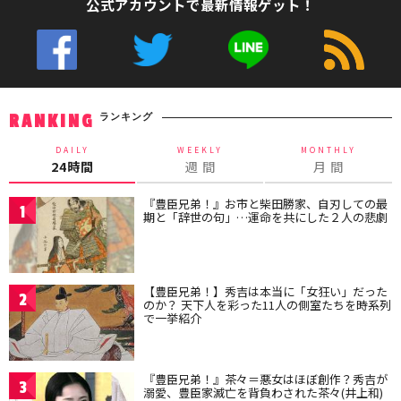
公式アカウントで最新情報ゲット！
ランキング
RANKING
DAILY
WEEKLY
MONTHLY
24時間
週 間
月 間
『豊臣兄弟！』お市と柴田勝家、自刃しての最
1
期と「辞世の句」…運命を共にした２人の悲劇
【豊臣兄弟！】秀吉は本当に「女狂い」だった
2
のか？ 天下人を彩った11人の側室たちを時系列
で一挙紹介
『豊臣兄弟！』茶々＝悪女はほぼ創作？秀吉が
3
溺愛、豊臣家滅亡を背負わされた茶々(井上和)