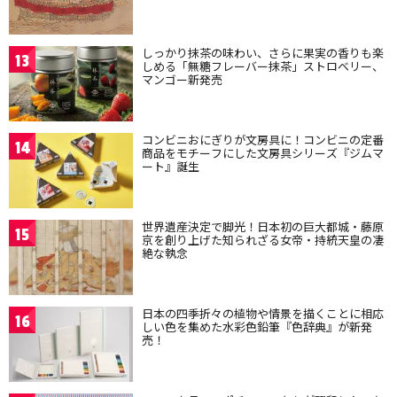
しっかり抹茶の味わい、さらに果実の香りも楽
13
しめる「無糖フレーバー抹茶」ストロベリー、
マンゴー新発売
コンビニおにぎりが文房具に！コンビニの定番
14
商品をモチーフにした文房具シリーズ『ジムマ
ート』誕生
世界遺産決定で脚光！日本初の巨大都城・藤原
15
京を創り上げた知られざる女帝・持統天皇の凄
絶な執念
日本の四季折々の植物や情景を描くことに相応
16
しい色を集めた水彩色鉛筆『色辞典』が新発
売！