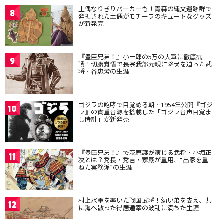
土偶なりきりパーカーも！青森の縄文遺跡群で
8
発掘された土偶がモチーフのキュートなグッズ
が新発売
『豊臣兄弟！』小一郎の5万の大軍に徹底抗
9
戦！切腹覚悟で長宗我部元親に降伏を迫った武
将・谷忠澄の生涯
ゴジラの咆哮で目覚める朝…1954年公開『ゴジ
10
ラ』の貴重音源を搭載した「ゴジラ音声目覚ま
し時計」が新発売
『豊臣兄弟！』で萩原護が演じる武将・小堀正
11
次とは？秀長・秀吉・家康が重用、“出家を重
ねた実務派”の生涯
村上水軍を率いた戦国武将！幼い弟を支え、共
12
に海へ散った得居通幸の波乱に満ちた生涯