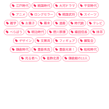
江戸時代
戦国時代
大河ドラマ
平安時代
アニメ
ロングセラー
戦国武将
スイーツ
雑学
お菓子
幕末
漫画
時代劇
テレビ
べらぼう
明治時代
徳川家康
織田信長
抹茶
デザイン
文房具
フィギュア
展覧会
鎌倉時代
豊臣秀吉
豊臣兄弟！
昭和時代
光る君へ
葛飾北斎
鎌倉殿の13人