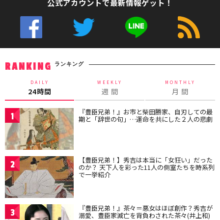
公式アカウントで最新情報ゲット！
ランキング
RANKING
DAILY
WEEKLY
MONTHLY
24時間
週 間
月 間
『豊臣兄弟！』お市と柴田勝家、自刃しての最
1
期と「辞世の句」…運命を共にした２人の悲劇
【豊臣兄弟！】秀吉は本当に「女狂い」だった
2
のか？ 天下人を彩った11人の側室たちを時系列
で一挙紹介
『豊臣兄弟！』茶々＝悪女はほぼ創作？秀吉が
3
溺愛、豊臣家滅亡を背負わされた茶々(井上和)