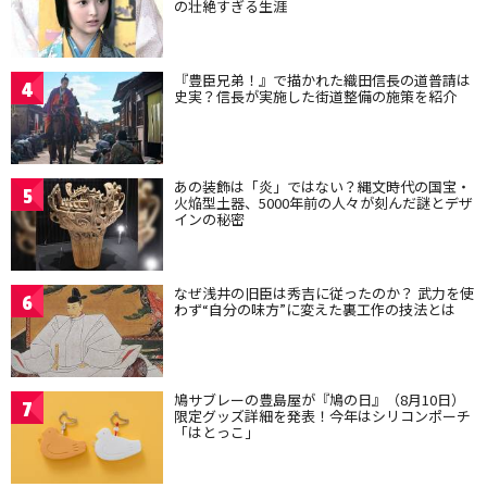
の壮絶すぎる生涯
『豊臣兄弟！』で描かれた織田信長の道普請は
4
史実？信長が実施した街道整備の施策を紹介
あの装飾は「炎」ではない？縄文時代の国宝・
5
火焔型土器、5000年前の人々が刻んだ謎とデザ
インの秘密
なぜ浅井の旧臣は秀吉に従ったのか？ 武力を使
6
わず“自分の味方”に変えた裏工作の技法とは
鳩サブレーの豊島屋が『鳩の日』（8月10日）
7
限定グッズ詳細を発表！今年はシリコンポーチ
「はとっこ」