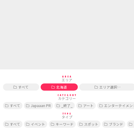
AREA
エリア
すべて
北海道
エリア選択…
CATEGORY
カテゴリー
すべて
Japaaan PR
_終了_
アート
エンターテイメン
TYPE
タイプ
すべて
イベント
キーワード
スポット
ブランド