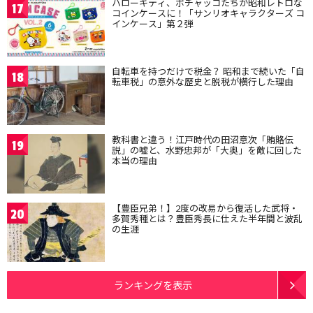
ハローキティ、ポチャッコたちが昭和レトロな
17
コインケースに！「サンリオキャラクターズ コ
インケース」第２弾
自転車を持つだけで税金？ 昭和まで続いた「自
18
転車税」の意外な歴史と脱税が横行した理由
教科書と違う！江戸時代の田沼意次「賄賂伝
19
説」の嘘と、水野忠邦が「大奥」を敵に回した
本当の理由
【豊臣兄弟！】2度の改易から復活した武将・
20
多賀秀種とは？豊臣秀長に仕えた半年間と波乱
の生涯
ランキングを表示