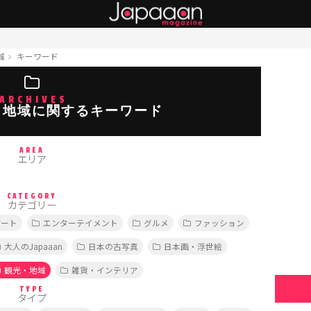
域
キーワード
ARCHIVES
・地域に関するキーワード
AREA
エリア
CATEGORY
カテゴリー
アート
エンターテイメント
グルメ
ファッション
大人のJapaaan
日本の古写真
日本画・浮世絵
観光・地域
雑貨・インテリア
TYPE
タイプ