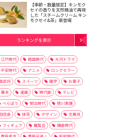
【季節・数量限定】キンモク
セイの香りを天然精油で再現
した「スチームクリーム キン
モクセイ&茶」新登場
ランキングを表示
江戸時代
戦国時代
大河ドラマ
平安時代
アニメ
ロングセラー
国武将
スイーツ
雑学
お菓子
幕末
漫画
時代劇
テレビ
べらぼう
明治時代
徳川家康
田信長
抹茶
デザイン
文房具
フィギュア
展覧会
鎌倉時代
豊臣秀吉
豊臣兄弟！
昭和時代