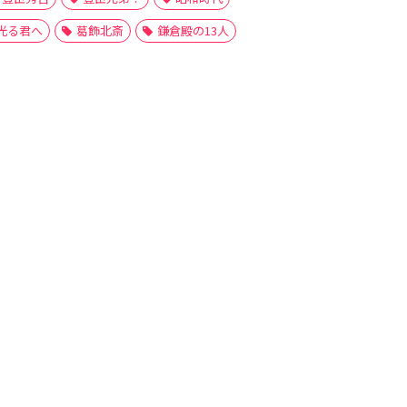
光る君へ
葛飾北斎
鎌倉殿の13人