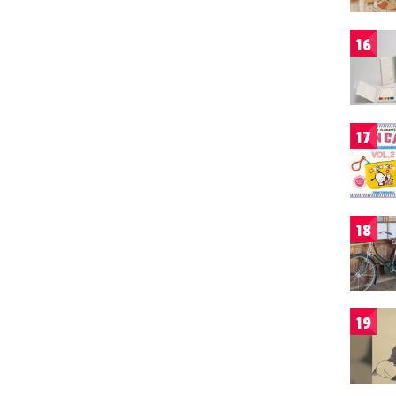
16
17
18
19