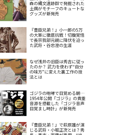
森の縄文遺跡群で発掘された
土偶がモチーフのキュートな
グッズが新発売
『豊臣兄弟！』小一郎の5万
の大軍に徹底抗戦！切腹覚悟
で長宗我部元親に降伏を迫っ
た武将・谷忠澄の生涯
なぜ浅井の旧臣は秀吉に従っ
たのか？ 武力を使わず“自分
の味方”に変えた裏工作の技
法とは
ゴジラの咆哮で目覚める朝…
1954年公開『ゴジラ』の貴重
音源を搭載した「ゴジラ音声
目覚まし時計」が新発売
『豊臣兄弟！』で萩原護が演
じる武将・小堀正次とは？秀
長・秀吉・家康が重用、“出