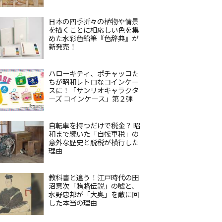
日本の四季折々の植物や情景
を描くことに相応しい色を集
めた水彩色鉛筆『色辞典』が
新発売！
ハローキティ、ポチャッコた
ちが昭和レトロなコインケー
スに！「サンリオキャラクタ
ーズ コインケース」第２弾
自転車を持つだけで税金？ 昭
和まで続いた「自転車税」の
意外な歴史と脱税が横行した
理由
教科書と違う！江戸時代の田
沼意次「賄賂伝説」の嘘と、
水野忠邦が「大奥」を敵に回
した本当の理由