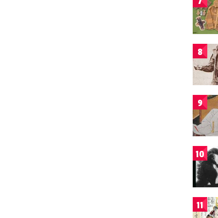
7
8
9
10
11