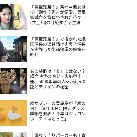
『豊臣兄弟！』茶々＝悪女は
ほぼ創作？秀吉が溺愛、豊臣
家滅亡を背負わされた茶々
(井上和)の壮絶すぎる生涯
『豊臣兄弟！』で描かれた織
田信長の道普請は史実？信長
が実施した街道整備の施策を
紹介
あの装飾は「炎」ではない？
縄文時代の国宝・火焔型土
器、5000年前の人々が刻んだ
謎とデザインの秘密
鳩サブレーの豊島屋が『鳩の
日』（8月10日）限定グッズ
詳細を発表！今年はシリコン
ポーチ「はとっこ」
土偶なりきりパーカーも！青