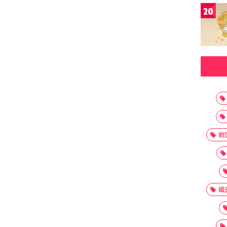
20
戦
織