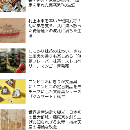
家を重ねた実務派”の生涯
村上水軍を率いた戦国武将！
幼い弟を支え、共に海へ散っ
た得居通幸の波乱に満ちた生
涯
しっかり抹茶の味わい、さら
に果実の香りも楽しめる「無
糖フレーバー抹茶」ストロベ
リー、マンゴー新発売
コンビニおにぎりが文房具
に！コンビニの定番商品をモ
チーフにした文房具シリーズ
『ジムマート』誕生
世界遺産決定で脚光！日本初
の巨大都城・藤原京を創り上
げた知られざる女帝・持統天
皇の凄絶な執念