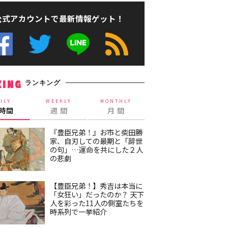
公式アカウントで最新情報ゲット！
ランキング
KING
ILY
WEEKLY
MONTHLY
4時間
週 間
月 間
『豊臣兄弟！』お市と柴田勝
家、自刃しての最期と「辞世
の句」…運命を共にした２人
の悲劇
【豊臣兄弟！】秀吉は本当に
「女狂い」だったのか？ 天下
人を彩った11人の側室たちを
時系列で一挙紹介