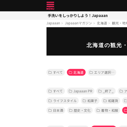
手洗いをしっかりしよう！Japaaan
Japaaan
Japaaanマガジン
北海道
観光・地
北海道の観光
すべて
北海道
エリア選択…
すべて
Japaaan PR
_終了_
ライフスタイル
和菓子
和雑貨
日本酒
歴史・文化
着物・和服