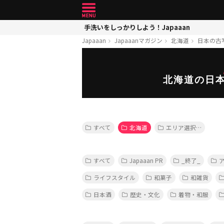
手洗いをしっかりしよう！Japaaan
Japaaan
Japaaanマガジン
北海道
日本の古
北海道の日
すべて
北海道
エリア選択…
すべて
Japaaan PR
_終了_
ライフスタイル
和菓子
和雑貨
日本酒
歴史・文化
着物・和服