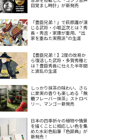
目覚まし時計」が新発売
『豊臣兄弟！』で萩原護が演
じる武将・小堀正次とは？秀
長・秀吉・家康が重用、“出
家を重ねた実務派”の生涯
【豊臣兄弟！】2度の改易か
ら復活した武将・多賀秀種と
は？豊臣秀長に仕えた半年間
と波乱の生涯
しっかり抹茶の味わい、さら
に果実の香りも楽しめる「無
糖フレーバー抹茶」ストロベ
リー、マンゴー新発売
日本の四季折々の植物や情景
を描くことに相応しい色を集
めた水彩色鉛筆『色辞典』が
新発売！