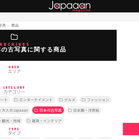
写真
商品
ARCHIVES
本の古写真に関する商品
AREA
エリア
CATEGORY
カテゴリー
アート
エンターテイメント
グルメ
ファッション
大人のJapaaan
日本の古写真
日本画・浮世絵
観光・地域
雑貨・インテリア
TYPE
タイプ