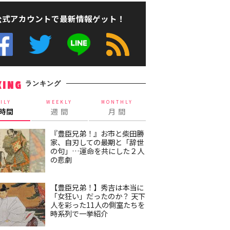
公式アカウントで最新情報ゲット！
ランキング
KING
ILY
WEEKLY
MONTHLY
4時間
週 間
月 間
『豊臣兄弟！』お市と柴田勝
家、自刃しての最期と「辞世
の句」…運命を共にした２人
の悲劇
【豊臣兄弟！】秀吉は本当に
「女狂い」だったのか？ 天下
人を彩った11人の側室たちを
時系列で一挙紹介