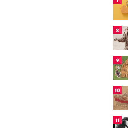
7
8
9
10
11