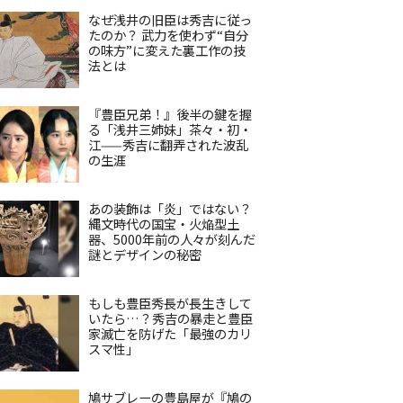
なぜ浅井の旧臣は秀吉に従っ
たのか？ 武力を使わず“自分
の味方”に変えた裏工作の技
法とは
『豊臣兄弟！』後半の鍵を握
る「浅井三姉妹」茶々・初・
江——秀吉に翻弄された波乱
の生涯
あの装飾は「炎」ではない？
縄文時代の国宝・火焔型土
器、5000年前の人々が刻んだ
謎とデザインの秘密
もしも豊臣秀長が長生きして
いたら…？秀吉の暴走と豊臣
家滅亡を防げた「最強のカリ
スマ性」
鳩サブレーの豊島屋が『鳩の