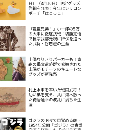
日』（8月10日）限定グッズ
詳細を発表！今年はシリコン
ポーチ「はとっこ」
『豊臣兄弟！』小一郎の5万
の大軍に徹底抗戦！切腹覚悟
で長宗我部元親に降伏を迫っ
た武将・谷忠澄の生涯
土偶なりきりパーカーも！青
森の縄文遺跡群で発掘された
土偶がモチーフのキュートな
グッズが新発売
村上水軍を率いた戦国武将！
幼い弟を支え、共に海へ散っ
た得居通幸の波乱に満ちた生
涯
ゴジラの咆哮で目覚める朝…
1954年公開『ゴジラ』の貴重
音源を搭載した「ゴジラ音声