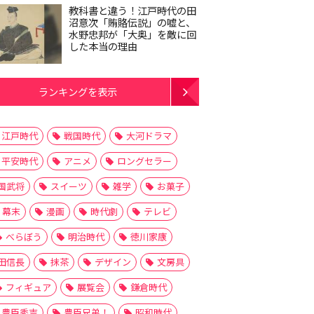
教科書と違う！江戸時代の田
沼意次「賄賂伝説」の嘘と、
水野忠邦が「大奥」を敵に回
した本当の理由
ランキングを表示
江戸時代
戦国時代
大河ドラマ
平安時代
アニメ
ロングセラー
国武将
スイーツ
雑学
お菓子
幕末
漫画
時代劇
テレビ
べらぼう
明治時代
徳川家康
田信長
抹茶
デザイン
文房具
フィギュア
展覧会
鎌倉時代
豊臣秀吉
豊臣兄弟！
昭和時代