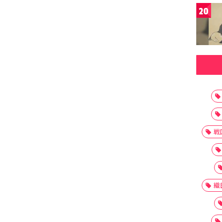
20
戦
織