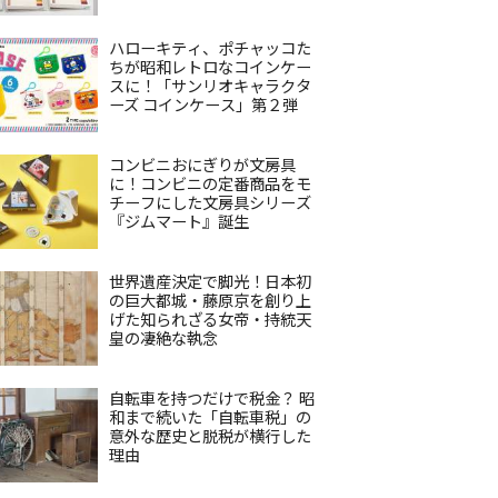
ハローキティ、ポチャッコた
ちが昭和レトロなコインケー
スに！「サンリオキャラクタ
ーズ コインケース」第２弾
コンビニおにぎりが文房具
に！コンビニの定番商品をモ
チーフにした文房具シリーズ
『ジムマート』誕生
世界遺産決定で脚光！日本初
の巨大都城・藤原京を創り上
げた知られざる女帝・持統天
皇の凄絶な執念
自転車を持つだけで税金？ 昭
和まで続いた「自転車税」の
意外な歴史と脱税が横行した
理由