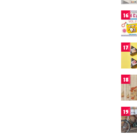
16
17
18
19