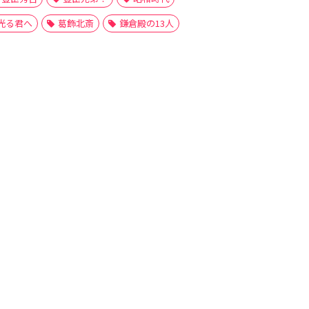
光る君へ
葛飾北斎
鎌倉殿の13人