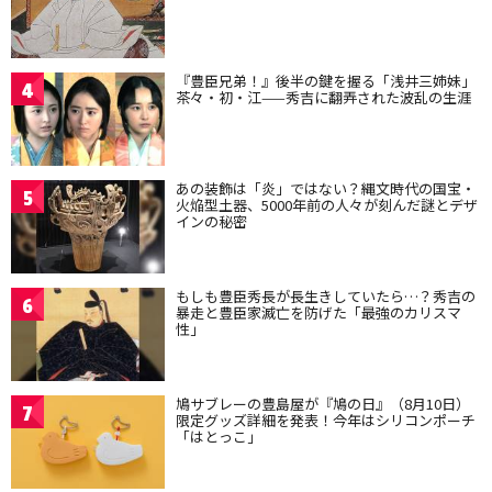
『豊臣兄弟！』後半の鍵を握る「浅井三姉妹」
4
茶々・初・江——秀吉に翻弄された波乱の生涯
あの装飾は「炎」ではない？縄文時代の国宝・
5
火焔型土器、5000年前の人々が刻んだ謎とデザ
インの秘密
もしも豊臣秀長が長生きしていたら…？秀吉の
6
暴走と豊臣家滅亡を防げた「最強のカリスマ
性」
鳩サブレーの豊島屋が『鳩の日』（8月10日）
7
限定グッズ詳細を発表！今年はシリコンポーチ
「はとっこ」