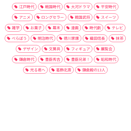
江戸時代
戦国時代
大河ドラマ
平安時代
アニメ
ロングセラー
戦国武将
スイーツ
雑学
お菓子
幕末
漫画
時代劇
テレビ
べらぼう
明治時代
徳川家康
織田信長
抹茶
デザイン
文房具
フィギュア
展覧会
鎌倉時代
豊臣秀吉
豊臣兄弟！
昭和時代
光る君へ
葛飾北斎
鎌倉殿の13人