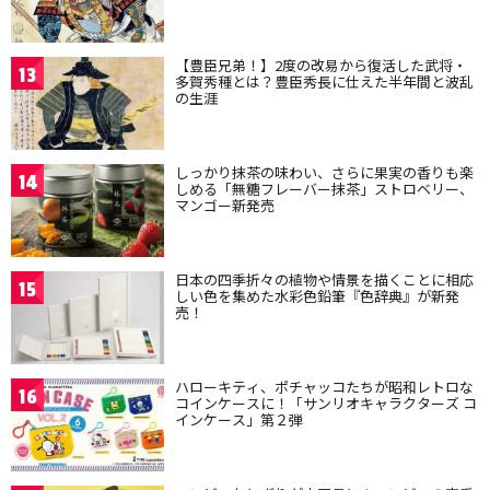
【豊臣兄弟！】2度の改易から復活した武将・
13
多賀秀種とは？豊臣秀長に仕えた半年間と波乱
の生涯
しっかり抹茶の味わい、さらに果実の香りも楽
14
しめる「無糖フレーバー抹茶」ストロベリー、
マンゴー新発売
日本の四季折々の植物や情景を描くことに相応
15
しい色を集めた水彩色鉛筆『色辞典』が新発
売！
ハローキティ、ポチャッコたちが昭和レトロな
16
コインケースに！「サンリオキャラクターズ コ
インケース」第２弾