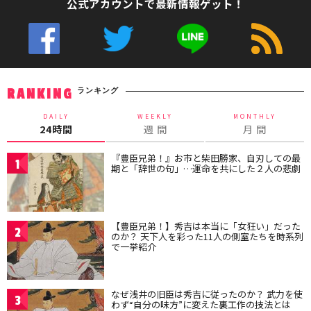
公式アカウントで最新情報ゲット！
ランキング
RANKING
DAILY
WEEKLY
MONTHLY
24時間
週 間
月 間
『豊臣兄弟！』お市と柴田勝家、自刃しての最
1
期と「辞世の句」…運命を共にした２人の悲劇
【豊臣兄弟！】秀吉は本当に「女狂い」だった
2
のか？ 天下人を彩った11人の側室たちを時系列
で一挙紹介
なぜ浅井の旧臣は秀吉に従ったのか？ 武力を使
3
わず“自分の味方”に変えた裏工作の技法とは