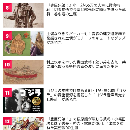
『豊臣兄弟！』小一郎の5万の大軍に徹底抗
8
戦！切腹覚悟で長宗我部元親に降伏を迫った武
将・谷忠澄の生涯
土偶なりきりパーカーも！青森の縄文遺跡群で
9
発掘された土偶がモチーフのキュートなグッズ
が新発売
村上水軍を率いた戦国武将！幼い弟を支え、共
10
に海へ散った得居通幸の波乱に満ちた生涯
ゴジラの咆哮で目覚める朝…1954年公開『ゴジ
11
ラ』の貴重音源を搭載した「ゴジラ音声目覚ま
し時計」が新発売
『豊臣兄弟！』で萩原護が演じる武将・小堀正
12
次とは？秀長・秀吉・家康が重用、“出家を重
ねた実務派”の生涯