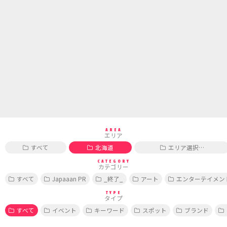
AREA
エリア
すべて
北海道
エリア選択…
CATEGORY
カテゴリー
すべて
Japaaan PR
_終了_
アート
エンターテイメン
TYPE
タイプ
すべて
イベント
キーワード
スポット
ブランド