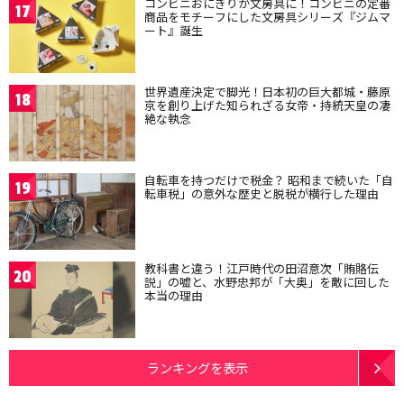
コンビニおにぎりが文房具に！コンビニの定番
17
商品をモチーフにした文房具シリーズ『ジムマ
ート』誕生
世界遺産決定で脚光！日本初の巨大都城・藤原
18
京を創り上げた知られざる女帝・持統天皇の凄
絶な執念
自転車を持つだけで税金？ 昭和まで続いた「自
19
転車税」の意外な歴史と脱税が横行した理由
教科書と違う！江戸時代の田沼意次「賄賂伝
20
説」の嘘と、水野忠邦が「大奥」を敵に回した
本当の理由
ランキングを表示